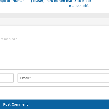
mpil di “Human
[Teaser] Park Boram feat. Zico Block
B – 'Beautiful'
 are marked
*