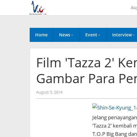
Skip
Au
to
content
Home
News
Event
Interview
Film 'Tazza 2' Ke
Gambar Para Pe
by
August 5, 2014
Koreanindo
Jelang penayangan
‘Tazza 2’ kembali 
T.O.P Big Bang dan 