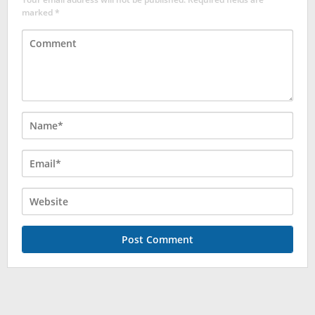
marked
*