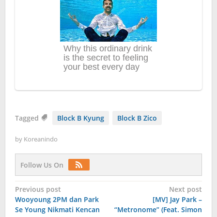
Tagged
Block B Kyung
Block B Zico
by
Koreanindo
Follow Us On
Post
Previous post
Next post
Wooyoung 2PM dan Park
[MV] Jay Park –
navigation
Se Young Nikmati Kencan
“Metronome” (Feat. Simon