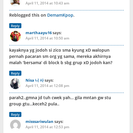
April 11, 2014 at 10:43 am
Reblogged this on
DemamKpop
.
Reply
marthaayu16
says:
April 11, 2014 at 10:50 am
kayaknya yg jodoh si zico sma kyung xD walopun
pernah pacaran sm org yg sama, mereka akhirnya
malah ‘bersama’ di block b sbg grup xD jodoh kan?
Reply
Nisa 니 사
says:
April 11, 2014 at 12:08 pm
parah2..gmna jd tuh cwek yah… gila mntan gw stu
group gtu…keceh2 pula..
Reply
misssariwulan
says:
April 11, 2014 at 12:53 pm