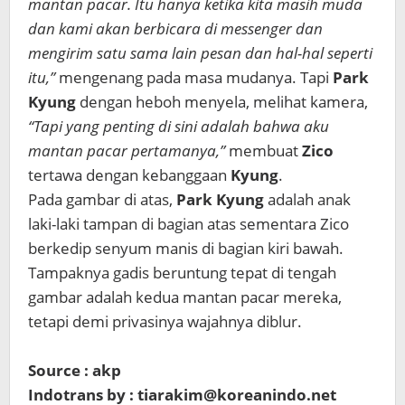
mantan pacar
.
Itu hanya
ketika kita
masih muda
dan kami
akan
berbicara
di messenger
dan
mengirim
satu sama lain
pesan dan
hal-hal seperti
itu,
”
mengenang
pada
masa mudanya
.
Tapi
Park
Kyung
dengan heboh
menyela,
melihat kamera
,
“
Tapi yang penting
di sini
adalah bahwa aku
mantan pacar
pertamanya
,”
membuat
Zico
tertawa
dengan kebanggaan
Kyung
.
Pada gambar di atas
,
Park Kyung
adalah
anak
laki-laki
tampan
di bagian atas sementara
Zico
berkedip
senyum manis
di
bagian kiri bawah
.
Tampaknya
gadis
beruntung
tepat di tengah
gambar
adalah
kedua
mantan pacar
mereka,
tetapi
demi
privasinya
wajahnya
diblur
.
Source : akp
Indotrans by : tiarakim@koreanindo.net