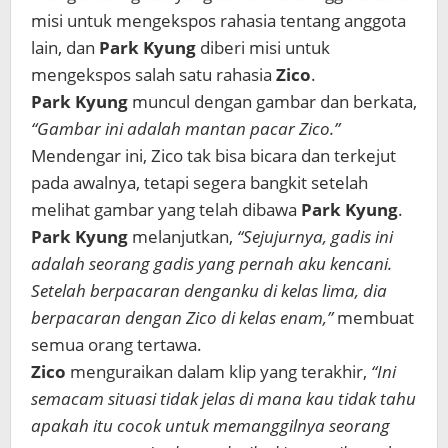
misi
untuk mengekspos
rahasia
tentang
anggota
lain
,
dan
Park Kyung
diberi
misi
untuk
mengekspos
salah satu rahasia
Zico
.
Park Kyung
muncul dengan
gambar
dan berkata,
“
Gambar ini
adalah
mantan pacar
Zico
.”
Mendengar
ini
,
Zico
tak bisa bicara
dan terkejut
pada awalnya, tetapi
segera
bangkit
setelah
melihat
gambar
yang telah dibawa
Park Kyung
.
Park Kyung
melanjutkan,
“
Sejujurnya,
gadis ini
adalah seorang
gadis yang
pernah aku kencani
.
Setelah berpacaran
denganku
di
kelas lima
,
dia
berpacaran dengan
Zico
di
kelas enam
,”
membuat
semua orang
tertawa
.
Zico
menguraikan dalam
klip
yang terakhir
,
“
Ini
semacam
situasi
tidak jelas
di mana kau tidak
tahu
apakah itu
cocok
untuk memanggilnya
seorang