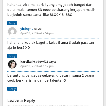
hahahaa, zico ma park kyung emg jodoh banget dari
dulu, mulai temen SD eeee pe skarang kerjapun masih
berjodoh sama sama, like BLOCK B, BBC
Reply
yixingku
says:
April 11, 2014 at 2:54 pm
hahahaha koplak baget… kelas 5 ama 6 udah pacatan
aja lo ber2 XD
Reply
kartikairtadewi22
says:
April 11, 2014 at 5:17 pm
beruntung banget ceweknya…dipacarin sama 2 orang
cool, berkharisma dan bertalenta :O
Reply
Leave a Reply
Your email address will not be published.
Required fields are