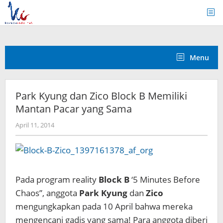
Skip
to
content
Menu
Park Kyung dan Zico Block B Memiliki
Mantan Pacar yang Sama
by
April 11, 2014
Koreanindo
Pada
p
rogram reality
Block B
‘5 Minutes Before
Chaos”
, anggota
Park Kyung
dan
Zico
mengungkapkan
pada 10 April
bahwa mereka
mengencani
gadis yang sama
!
Para anggota
diberi