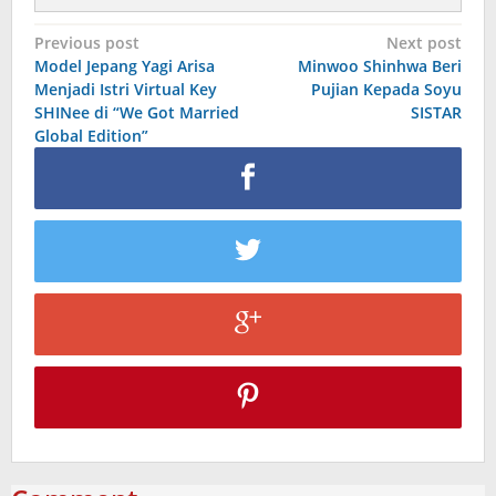
Post
Previous post
Next post
Model Jepang Yagi Arisa
Minwoo Shinhwa Beri
navigation
Menjadi Istri Virtual Key
Pujian Kepada Soyu
SHINee di “We Got Married
SISTAR
Global Edition”