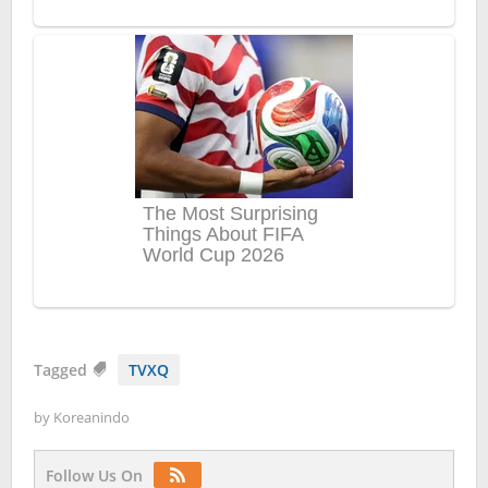
Tagged
TVXQ
by
Koreanindo
Follow Us On