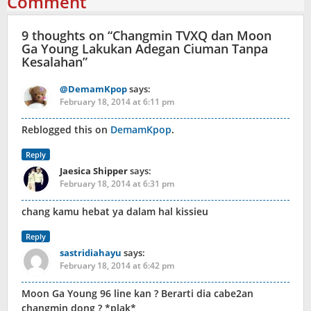
Comment
9 thoughts on “
Changmin TVXQ dan Moon
Ga Young Lakukan Adegan Ciuman Tanpa
Kesalahan
”
@DemamKpop
says:
February 18, 2014 at 6:11 pm
Reblogged this on
DemamKpop
.
Reply
Jaesica Shipper
says:
February 18, 2014 at 6:31 pm
chang kamu hebat ya dalam hal kissieu
Reply
sastridiahayu
says:
February 18, 2014 at 6:42 pm
Moon Ga Young 96 line kan ? Berarti dia cabe2an
changmin dong ? *plak*