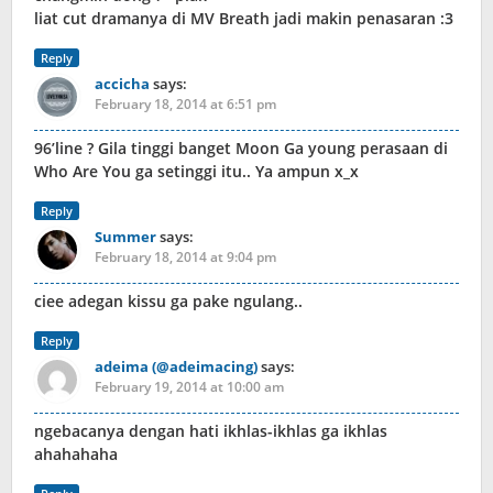
liat cut dramanya di MV Breath jadi makin penasaran :3
Reply
accicha
says:
February 18, 2014 at 6:51 pm
96’line ? Gila tinggi banget Moon Ga young perasaan di
Who Are You ga setinggi itu.. Ya ampun x_x
Reply
Summer
says:
February 18, 2014 at 9:04 pm
ciee adegan kissu ga pake ngulang..
Reply
adeima (@adeimacing)
says:
February 19, 2014 at 10:00 am
ngebacanya dengan hati ikhlas-ikhlas ga ikhlas
ahahahaha