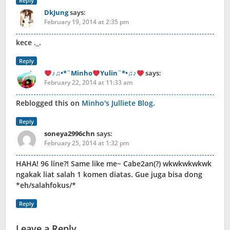
Reply
DkJung
says:
February 19, 2014 at 2:35 pm
kece ._.
Reply
♪♫•*¨Minho
Yulin¨*•♫♪
says:
February 22, 2014 at 11:33 am
Reblogged this on
Minho's Julliete Blog
.
Reply
soneya2996chn
says:
February 25, 2014 at 1:32 pm
HAHA! 96 line?! Same like me~ Cabe2an(?) wkwkwkwkwk
ngakak liat salah 1 komen diatas. Gue juga bisa dong
*eh/salahfokus/*
Reply
Leave a Reply