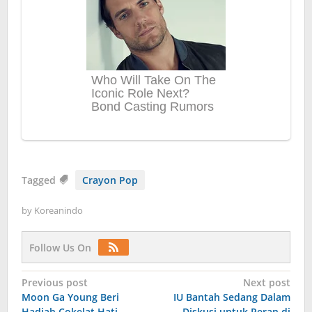
Tagged
Crayon Pop
by
Koreanindo
Follow Us On
Post
Previous post
Next post
Moon Ga Young Beri
IU Bantah Sedang Dalam
navigation
Hadiah Cokelat Hati
Diskusi untuk Peran di