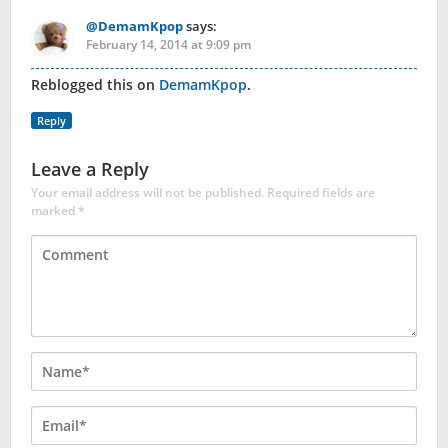
@DemamKpop
says:
February 14, 2014 at 9:09 pm
Reblogged this on
DemamKpop
.
Reply
Leave a Reply
Your email address will not be published.
Required fields are
marked
*