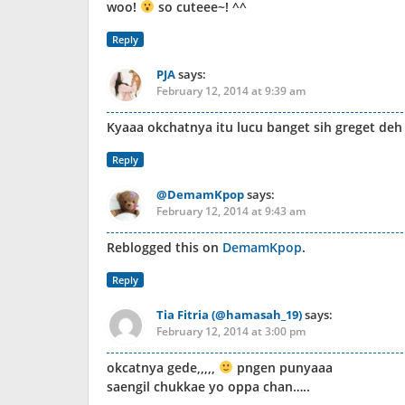
woo!
so cuteee~! ^^
Reply
PJA
says:
February 12, 2014 at 9:39 am
Kyaaa okchatnya itu lucu banget sih greget deh
Reply
@DemamKpop
says:
February 12, 2014 at 9:43 am
Reblogged this on
DemamKpop
.
Reply
Tia Fitria (@hamasah_19)
says:
February 12, 2014 at 3:00 pm
okcatnya gede,,,,,
pngen punyaaa
saengil chukkae yo oppa chan…..