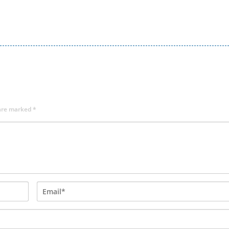
 are marked
*