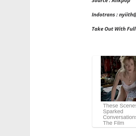
Source : Allkpop
Indotrans : nyiit
Take Out With Full