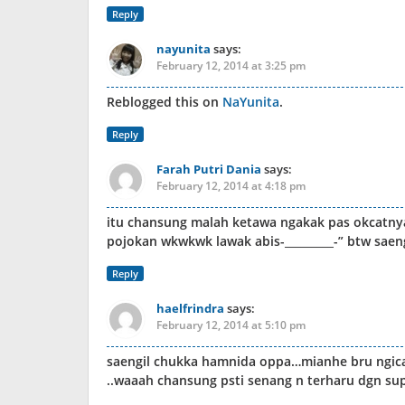
Reply
nayunita
says:
February 12, 2014 at 3:25 pm
Reblogged this on
NaYunita
.
Reply
Farah Putri Dania
says:
February 12, 2014 at 4:18 pm
itu chansung malah ketawa ngakak pas okcatnya
pojokan wkwkwk lawak abis-_________-” btw sae
Reply
haelfrindra
says:
February 12, 2014 at 5:10 pm
saengil chukka hamnida oppa…mianhe bru ngic
..waaah chansung psti senang n terharu dgn sup