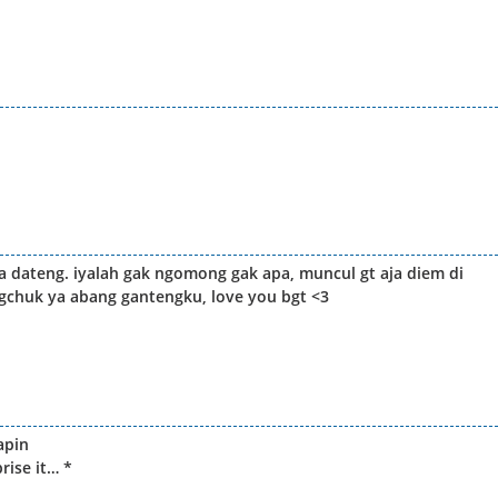
 dateng. iyalah gak ngomong gak apa, muncul gt aja diem di
ngchuk ya abang gantengku, love you bgt <3
apin
rise it… *