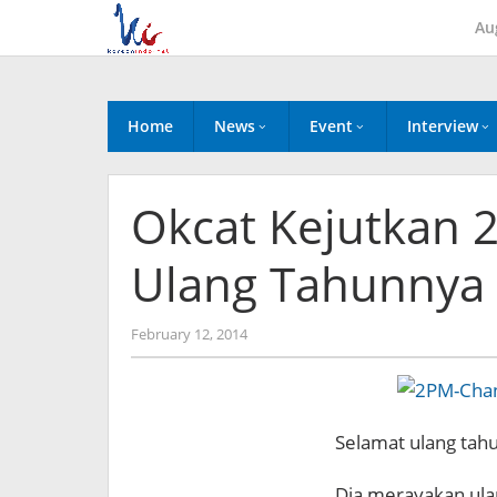
Skip
Au
to
content
Home
News
Event
Interview
Okcat Kejutkan 
Ulang Tahunnya
by
February 12, 2014
Koreanindo
Selamat ulang tahu
Dia merayakan ula