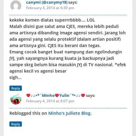
canymi (@canymy18)
says:
February 4, 2014 at 6:30 pm
kekeke komen diatas superrrbbbb…. LOL
Malah disini gue salut ama CJES, mereka lebih peduli
ama artisnya dibanding image agensi sendiri. Jarang loh
ada agensi yang selalu protektif (dalam artian positif)
ama artisnya gini. CJES itu berani dan tegas.
Emang cocok banget buat nampung dan ngelindungin
JYJ, yah sayangnya kurang kuata ja backupnya jadi
sampe skrg belum bisa masukin JYJ di TV nasional. *efek
agensi kecil vs agensi besar
sigh…
Reply
♪♫•*¨Minho
Yulin¨*•♫♪
says:
February 4, 2014 at 8:07 pm
Reblogged this on
Minho's Julliete Blog
.
Reply