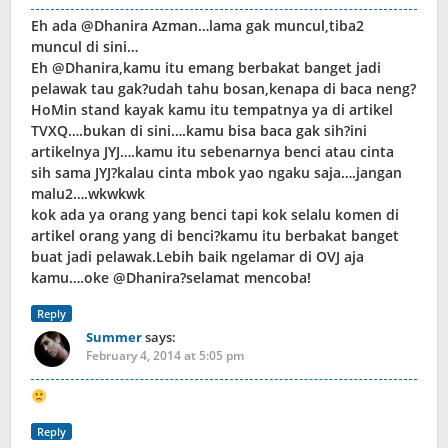
Eh ada @Dhanira Azman…lama gak muncul,tiba2
muncul di sini…
Eh @Dhanira,kamu itu emang berbakat banget jadi
pelawak tau gak?udah tahu bosan,kenapa di baca neng?
HoMin stand kayak kamu itu tempatnya ya di artikel
TVXQ….bukan di sini….kamu bisa baca gak sih?ini
artikelnya JYJ….kamu itu sebenarnya benci atau cinta
sih sama JYJ?kalau cinta mbok yao ngaku saja….jangan
malu2….wkwkwk
kok ada ya orang yang benci tapi kok selalu komen di
artikel orang yang di benci?kamu itu berbakat banget
buat jadi pelawak.Lebih baik ngelamar di OVJ aja
kamu….oke @Dhanira?selamat mencoba!
Reply
Summer
says:
February 4, 2014 at 5:05 pm
Reply