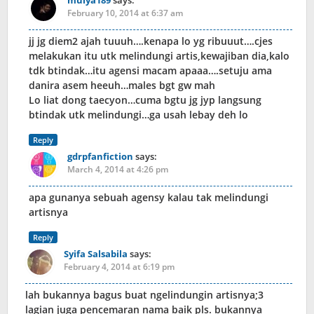
mulya189
says:
February 10, 2014 at 6:37 am
jj jg diem2 ajah tuuuh….kenapa lo yg ribuuut….cjes
melakukan itu utk melindungi artis,kewajiban dia,kalo
tdk btindak…itu agensi macam apaaa….setuju ama
danira asem heeuh…males bgt gw mah
Lo liat dong taecyon…cuma bgtu jg jyp langsung
btindak utk melindungi…ga usah lebay deh lo
Reply
gdrpfanfiction
says:
March 4, 2014 at 4:26 pm
apa gunanya sebuah agensy kalau tak melindungi
artisnya
Reply
Syifa Salsabila
says:
February 4, 2014 at 6:19 pm
lah bukannya bagus buat ngelindungin artisnya;3
lagian juga pencemaran nama baik pls. bukannya