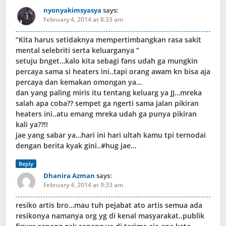
nyonyakimsyasya
says:
February 4, 2014 at 8:33 am
“Kita harus setidaknya mempertimbangkan rasa sakit
mental selebriti serta keluarganya ”
setuju bnget…kalo kita sebagi fans udah ga mungkin
percaya sama si heaters ini..tapi orang awam kn bisa aja
percaya dan kemakan omongan ya…
dan yang paling miris itu tentang keluarg ya JJ…mreka
salah apa coba?? sempet ga ngerti sama jalan pikiran
heaters ini..atu emang mreka udah ga punya pikiran
kali ya??!!
jae yang sabar ya…hari ini hari ultah kamu tpi ternodai
dengan berita kyak gini..#hug jae…
Reply
Dhanira Azman
says:
February 4, 2014 at 9:33 am
resiko artis bro…mau tuh pejabat ato artis semua ada
resikonya namanya org yg di kenal masyarakat..publik