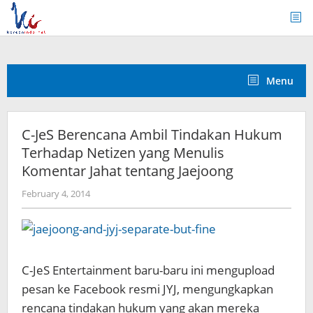
Skip
to
content
Menu
C-JeS Berencana Ambil Tindakan Hukum
Terhadap Netizen yang Menulis
Komentar Jahat tentang Jaejoong
by
February 4, 2014
Koreanindo
C-JeS Entertainment baru-baru ini mengupload
pesan ke Facebook resmi JYJ, mengungkapkan
rencana tindakan hukum yang akan mereka