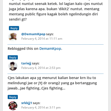
nuntut nuntut seenak ketek. lol lagian kalo cjes nuntut
juga jelas karena apa. bukan ‘dikit2’ nuntut. mentang
mentang public figure kagak boleh ngelindungin diri
sendiri gt?
Reply
@DemamKpop
says:
February 4, 2014 at 11:11 am
Reblogged this on
DemamKpop
.
Reply
tariejj
says:
February 4, 2014 at 2:53 pm
Cjes lakukan apa yg menurut kalian benar krn itu to
melindungi Jae or JYJ dr orang2 yang ga bertanggung
jawab…Jae fighting..Cjes fighting…
Reply
srkkjj1
says:
February 4, 2014 at 3:11 pm