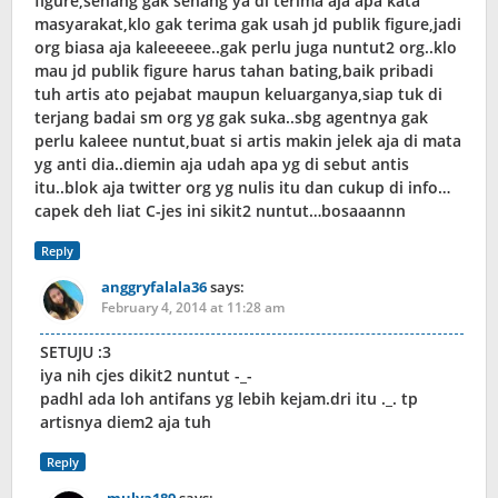
figure,senang gak senang ya di terima aja apa kata
masyarakat,klo gak terima gak usah jd publik figure,jadi
org biasa aja kaleeeeee..gak perlu juga nuntut2 org..klo
mau jd publik figure harus tahan bating,baik pribadi
tuh artis ato pejabat maupun keluarganya,siap tuk di
terjang badai sm org yg gak suka..sbg agentnya gak
perlu kaleee nuntut,buat si artis makin jelek aja di mata
yg anti dia..diemin aja udah apa yg di sebut antis
itu..blok aja twitter org yg nulis itu dan cukup di info…
capek deh liat C-jes ini sikit2 nuntut…bosaaannn
Reply
anggryfalala36
says:
February 4, 2014 at 11:28 am
SETUJU :3
iya nih cjes dikit2 nuntut -_-
padhl ada loh antifans yg lebih kejam.dri itu ._. tp
artisnya diem2 aja tuh
Reply