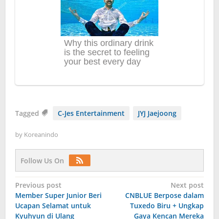
Tagged
C-Jes Entertainment
JYJ Jaejoong
by
Koreanindo
Follow Us On
Post
Previous post
Next post
Member Super Junior Beri
CNBLUE Berpose dalam
navigation
Ucapan Selamat untuk
Tuxedo Biru + Ungkap
Kyuhyun di Ulang
Gaya Kencan Mereka