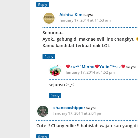
Reply
Aishita Kim
says:
January 17, 2014 at 11:53 am
Sehunna…
Ayok.. gabung di maknae evil line changkyu
Kamu kandidat terkuat nak LOL
Reply
♪♫•*¨Minho
Yulin¨*•♫♪
says:
January 17, 2014 at 1:52 pm
sejunsu >,,<
Reply
chansooshipper
says:
January 17, 2014 at 2:04 pm
Cute !! Chanyeollie !! habislah wajah kau yang 
Reply