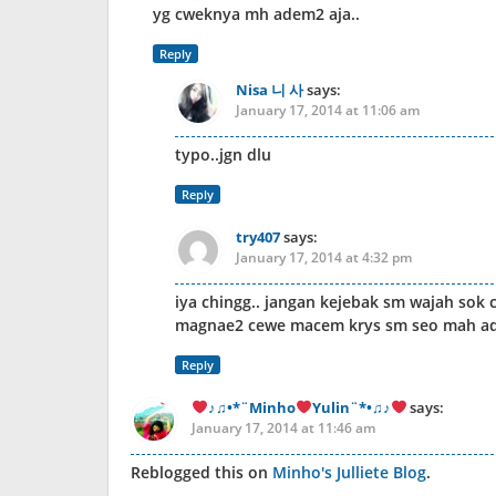
yg cweknya mh adem2 aja..
Reply
Nisa 니 사
says:
January 17, 2014 at 11:06 am
typo..jgn dlu
Reply
try407
says:
January 17, 2014 at 4:32 pm
iya chingg.. jangan kejebak sm wajah sok
magnae2 cewe macem krys sm seo mah 
Reply
♪♫•*¨Minho
Yulin¨*•♫♪
says:
January 17, 2014 at 11:46 am
Reblogged this on
Minho's Julliete Blog
.