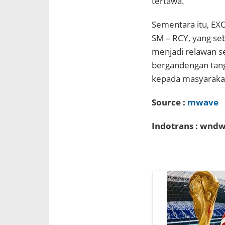
tertawa.
Sementara itu, EXO
SM – RCY, yang seb
menjadi relawan s
bergandengan tan
kepada masyaraka
Source :
mwave
Indotrans : wnd