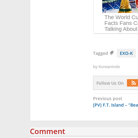
Tagged
EXO-K
by
Koreanindo
Follow Us On
Post
Previous post
[PV] F.T. Island – “Bea
navigation
Comment