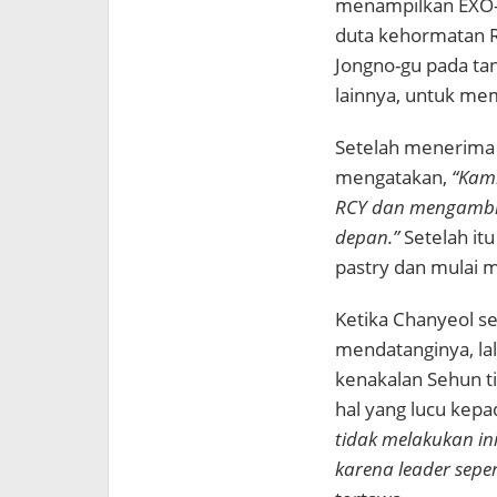
menampilkan EXO-K
duta kehormatan R
Jongno-gu pada ta
lainnya, untuk me
Setelah menerima 
mengatakan,
“Kami
RCY dan mengambil 
depan.”
Setelah it
pastry dan mulai
Ketika Chanyeol s
mendatanginya, la
kenakalan Sehun ti
hal yang lucu kep
tidak melakukan in
karena leader seper