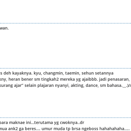
awan.
 deh kayaknya. kyu, changmin, taemin, sehun setannya
y, heran bener sm tingkah2 mereka yg ajaibbb. jadi penasaran,
urang ajar” selain plajaran nyanyi, akting, dance, sm bahasa.__.)/
 para maknae ini…terutama yg cwoknya..dr
smua ank2 ga beres…. umur muda tp brsa ngeboss hahahahaha…..