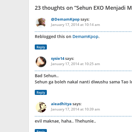
23 thoughts on “
Sehun EXO Menjadi M
@DemamKpop
says:
January 17, 2014 at 10:14 am
Reblogged this on
DemamKpop
.
Reply
sysie14
says:
January 17, 2014 at 10:25 am
Bad Sehun..
Sehun ga boleh nakal nanti diwushu sama Tao l
Reply
aieadhitya
says:
January 17, 2014 at 10:39 am
evil maknae, haha.. Thehunie..
Reply