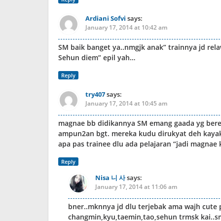
Ardiani Sofvi
says:
January 17, 2014 at 10:42 am
SM baik banget ya..nmgjk anak” trainnya jd rel
Sehun diem” epil yah…
Reply
try407
says:
January 17, 2014 at 10:45 am
magnae bb didikannya SM emang gaada yg beres
ampun2an bgt. mereka kudu dirukyat deh kayakn
apa pas trainee dlu ada pelajaran “jadi magnae k
Reply
Nisa 니 사
says:
January 17, 2014 at 11:06 am
bner..mknnya jd dlu terjebak ama wajh cute
changmin,kyu,taemin,tao,sehun trmsk kai..