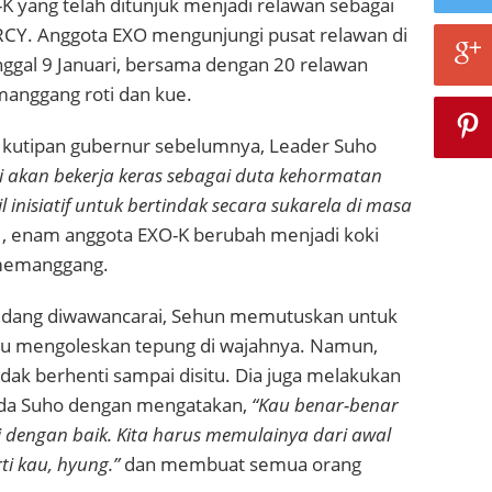
 yang telah ditunjuk menjadi relawan sebagai
CY. Anggota EXO mengunjungi pusat relawan di
nggal 9 Januari, bersama dengan 20 relawan
manggang roti dan kue.
kutipan gubernur sebelumnya, Leader Suho
 akan bekerja keras sebagai duta kehormatan
inisiatif untuk bertindak secara sukarela di masa
u , enam anggota EXO-K berubah menjadi koki
 memanggang.
edang diwawancarai, Sehun memutuskan untuk
lu mengoleskan tepung di wajahnya. Namun,
dak berhenti sampai disitu. Dia juga melakukan
ada Suho dengan mengatakan,
“Kau benar-benar
i dengan baik. Kita harus memulainya dari awal
ti kau, hyung.”
dan membuat semua orang