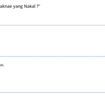
aknae yang Nakal ?
”
oh.