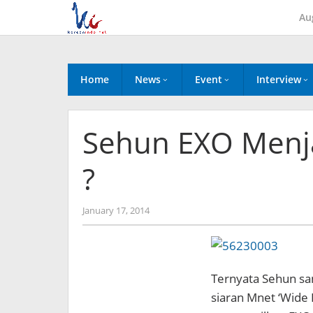
Skip
Au
to
content
Home
News
Event
Interview
Sehun EXO Menj
?
by
January 17, 2014
Koreanindo
Ternyata Sehun san
siaran Mnet ‘Wide 