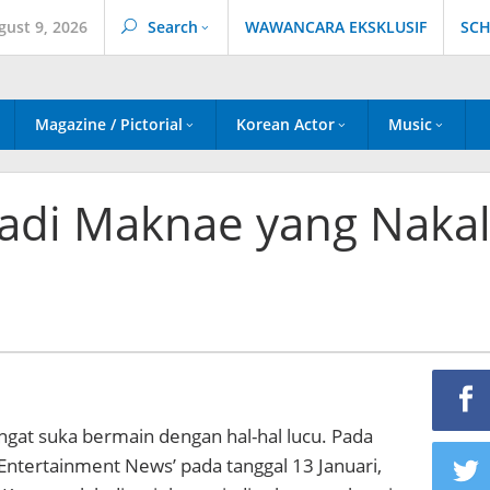
gust 9, 2026
Search
WAWANCARA EKSKLUSIF
SCH
Magazine / Pictorial
Korean Actor
Music
adi Maknae yang Naka
gat suka bermain dengan hal-hal lucu. Pada
Entertainment News’ pada tanggal 13 Januari,