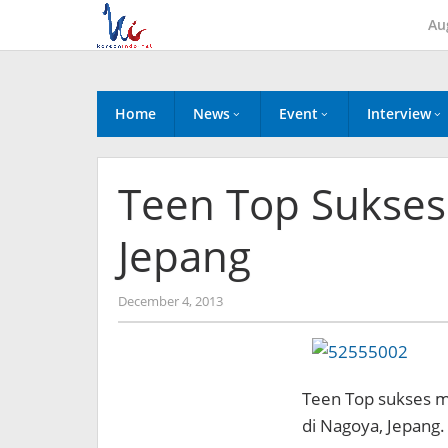
Skip
Au
to
content
Home
News
Event
Interview
Teen Top Sukses 
Jepang
by
December 4, 2013
Koreanindo
Teen Top sukses m
di Nagoya, Jepang.