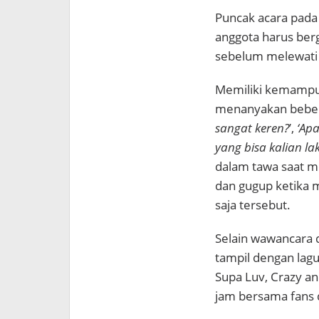
Puncak acara pada 
anggota harus berg
sebelum
melewati 
Memiliki kemampua
menanyakan beber
sangat keren?
’,
‘Apa
yang bisa kalian la
dalam tawa saat m
dan gugup ketika 
saja tersebut.
Selain wawancara 
tampil dengan lagu-
Supa Luv, Crazy a
jam bersama fans d