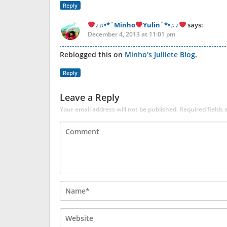
Reply
♪♫•*¨Minho
Yulin¨*•♫♪
says:
December 4, 2013 at 11:01 pm
Reblogged this on
Minho's Julliete Blog
.
Reply
Leave a Reply
Your email address will not be published.
Required fields