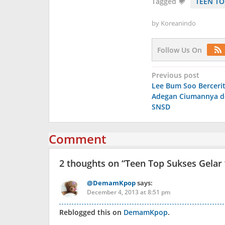
Tagged
TEEN TO
by
Koreanindo
Follow Us On
Post
Previous post
Lee Bum Soo Berceri
navigation
Adegan Ciumannya d
SNSD
Comment
2 thoughts on “
Teen Top Sukses Gelar 
@DemamKpop
says:
December 4, 2013 at 8:51 pm
Reblogged this on
DemamKpop
.