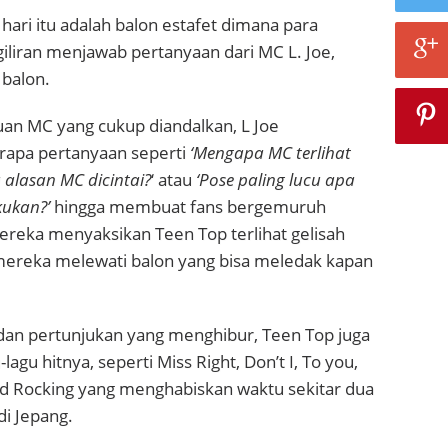
hari itu adalah balon estafet dimana para
iliran menjawab pertanyaan dari MC L. Joe,
balon.
n MC yang cukup diandalkan, L Joe
apa pertanyaan seperti
‘Mengapa MC terlihat
 alasan MC dicintai?
‘ atau
‘Pose paling lucu apa
kukan?’
hingga membuat fans bergemuruh
ereka menyaksikan Teen Top terlihat gelisah
mereka melewati balon yang bisa meledak kapan
dan pertunjukan yang menghibur, Teen Top juga
lagu hitnya, seperti Miss Right, Don’t I, To you,
nd Rocking yang menghabiskan waktu sekitar dua
i Jepang.