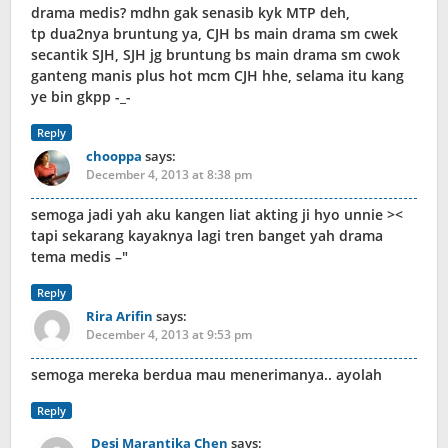
drama medis? mdhn gak senasib kyk MTP deh,
tp dua2nya bruntung ya, CJH bs main drama sm cwek
secantik SJH, SJH jg bruntung bs main drama sm cwok
ganteng manis plus hot mcm CJH hhe, selama itu kang
ye bin gkpp -_-
Reply
chooppa
says:
December 4, 2013 at 8:38 pm
semoga jadi yah aku kangen liat akting ji hyo unnie ><
tapi sekarang kayaknya lagi tren banget yah drama
tema medis –"
Reply
Rira Arifin
says:
December 4, 2013 at 9:53 pm
semoga mereka berdua mau menerimanya.. ayolah
Reply
Desi Marantika Chen
says: