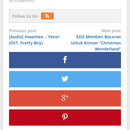
by
Koreanindo
Follow Us On
Post
Previous post
Next post
[Audio] Hwanhee – ‘Fever’
EXO Memberi Bocoran
navigation
(OST. Pretty Boy)
Untuk Konser “Christmas
Wonderland”