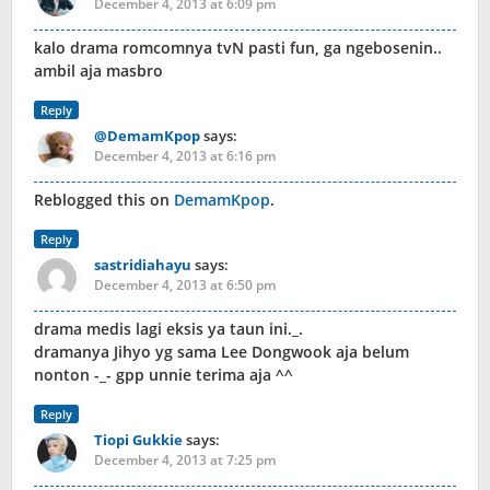
December 4, 2013 at 6:09 pm
kalo drama romcomnya tvN pasti fun, ga ngebosenin..
ambil aja masbro
Reply
@DemamKpop
says:
December 4, 2013 at 6:16 pm
Reblogged this on
DemamKpop
.
Reply
sastridiahayu
says:
December 4, 2013 at 6:50 pm
drama medis lagi eksis ya taun ini._.
dramanya Jihyo yg sama Lee Dongwook aja belum
nonton -_- gpp unnie terima aja ^^
Reply
Tiopi Gukkie
says:
December 4, 2013 at 7:25 pm