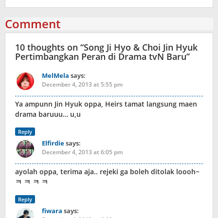
Comment
10 thoughts on “
Song Ji Hyo & Choi Jin Hyuk
Pertimbangkan Peran di Drama tvN Baru
”
MelMela
says:
December 4, 2013 at 5:55 pm
Ya ampunn Jin Hyuk oppa, Heirs tamat langsung maen
drama baruuu… u,u
Reply
Elfirdie
says:
December 4, 2013 at 6:05 pm
ayolah oppa, terima aja.. rejeki ga boleh ditolak loooh~
ㅋ ㅋ ㅋ ㅋ
Reply
fiwara
says: