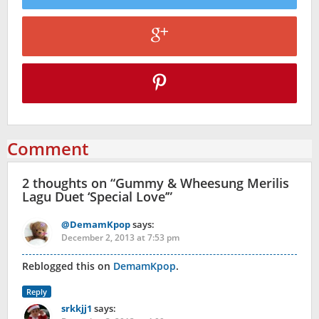
Comment
2 thoughts on “
Gummy & Wheesung Merilis
Lagu Duet ‘Special Love’
”
@DemamKpop
says:
December 2, 2013 at 7:53 pm
Reblogged this on
DemamKpop
.
Reply
srkkjj1
says: