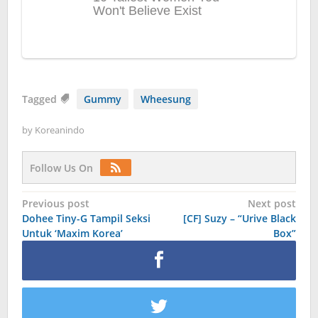
Tagged
Gummy
Wheesung
by
Koreanindo
Follow Us On
Post
Previous post
Next post
Dohee Tiny-G Tampil Seksi
[CF] Suzy – “Urive Black
navigation
Untuk ‘Maxim Korea’
Box”