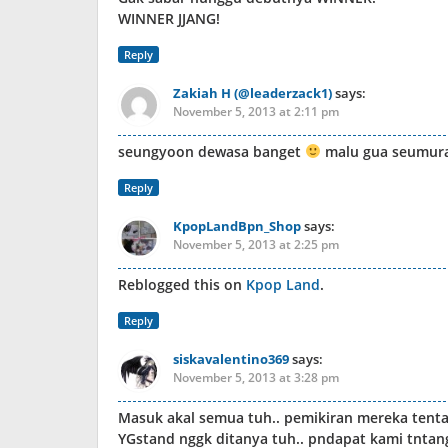
WINNER JJANG!
Reply
Zakiah H (@leaderzack1)
says:
November 5, 2013 at 2:11 pm
seungyoon dewasa banget
malu gua seumuran
Reply
KpopLandBpn_Shop
says:
November 5, 2013 at 2:25 pm
Reblogged this on
Kpop Land
.
Reply
siskavalentino369
says:
November 5, 2013 at 3:28 pm
Masuk akal semua tuh.. pemikiran mereka tenta
YGstand nggk ditanya tuh.. pndapat kami tntang