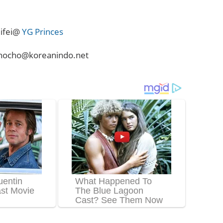
uifei@
YG Princes
ichocho@koreanindo.net