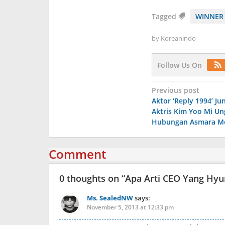
Tagged
WINNER
by
Koreanindo
Follow Us On
Post
Previous post
Aktor ‘Reply 1994’ J
navigation
Aktris Kim Yoo Mi U
Hubungan Asmara M
Comment
0 thoughts on “
Apa Arti CEO Yang Hy
Ms. SealedNW
says:
November 5, 2013 at 12:33 pm