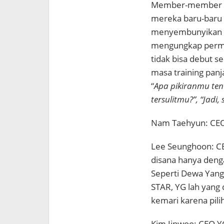
Member-member W
mereka baru-baru 
menyembunyikan a
mengungkap permi
tidak bisa debut s
masa training panj
“
Apa pikiranmu ten
tersulitmu?”, “Jadi
Nam Taehyun: CEO 
Lee Seunghoon: CE
disana hanya deng
Seperti Dewa Yang?
STAR, YG lah yang 
kemari karena pili
Kim Jinwoo: CEO Y