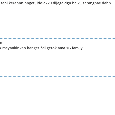
n, tapi kerennn bnget, idola2ku dijaga dgn baik.. saranghae dahh
he
ak meyankinkan banget *di getok ama YG family