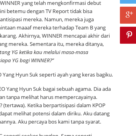
INNER yang telah mengkonfirmasi debut
ini betemu dengan TV Report tidak bisa
ntisipasi mereka. Namun, mereka juga
ntaan maaaf mereka terhadap Team B yang
ekarang. Akhirnya, WINNER mencapai akhir dari
ang mereka. Sementara itu, mereka ditanya,
tang YG ketika kau melalui masa-masa
, siapa YG bagi WINNER?”
Yang Hyun Suk seperti ayah yang keras bagiku.
O Yang Hyun Suk bagai sebuah agama. Dia ada
an tanpa melihat harus mempercayainya.
 (tertawa). Ketika berpartisipasi dalam KPOP
dapat melihat potensi dalam diriku. Aku datang
hannya. Aku percaya bos kami tanpa syarat.
G seperti seekor bunglon. Sama seperti