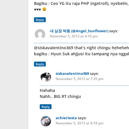
Bagiku : Ceo YG itu raja PHP (ngetroll), nyebeli
♥♥♥
Reply
내 심장 박동 (@Angel_Sunflower)
says:
November 5, 2013 at 4:10 pm
@siskavalentino369 that’s right chingu hehehe
bagiku : Hyun Suk ahjjusi itu tampang nya ngg
Reply
siskavalentino369
says:
November 5, 2013 at 7:35 pm
Hahaha
Nahh.. BIG RT chingu
Reply
achieriesta
says:
November 5, 2013 at 8:18 pm