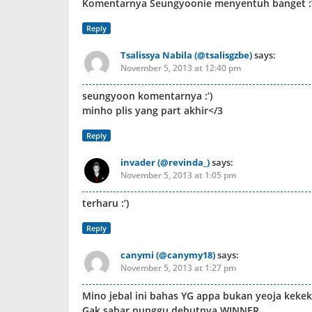
Komentarnya Seungyoonie menyentuh banget :’
Reply
Tsalissya Nabila (@tsalisgzbe)
says:
November 5, 2013 at 12:40 pm
seungyoon komentarnya :’)
minho plis yang part akhir</3
Reply
invader (@revinda_)
says:
November 5, 2013 at 1:05 pm
terharu :’)
Reply
canymi (@canymy18)
says:
November 5, 2013 at 1:27 pm
Mino jebal ini bahas YG appa bukan yeoja kekek
Gak sabar nunggu debutnya WINNER.