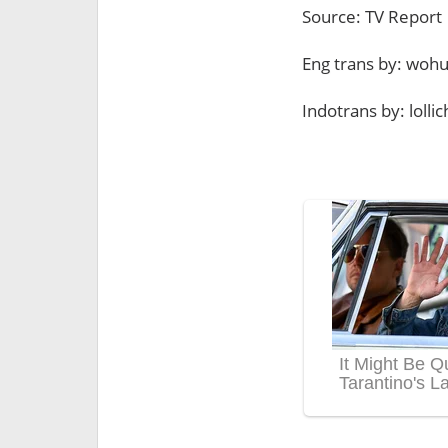
Source: TV Report
Eng trans by: woh
Indotrans by: loll