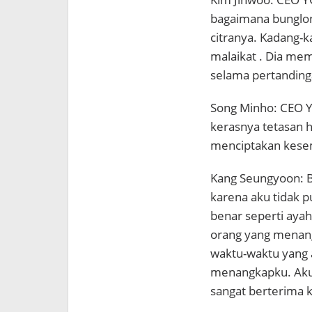
bagaimana bunglo
citranya. Kadang-k
malaikat . Dia me
selama pertanding
Song Minho: CEO YG
kerasnya tetasan h
menciptakan kesem
Kang Seungyoon: Bi
karena aku tidak p
benar seperti aya
orang yang menangk
waktu-waktu yang a
menangkapku. Aku
sangat berterima 