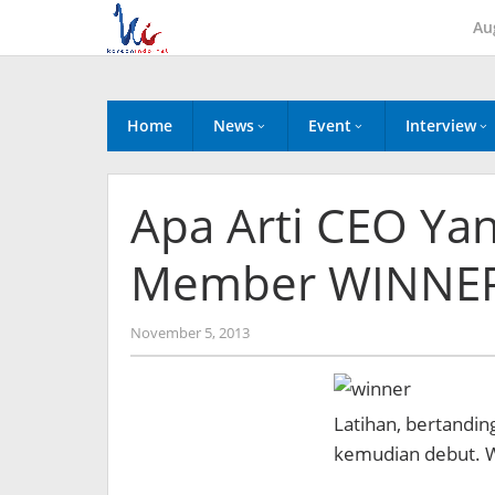
Skip
Au
to
content
Home
News
Event
Interview
Apa Arti CEO Ya
Member WINNER
by
November 5, 2013
Koreanindo
Latihan, bertanding
kemudian debut. W