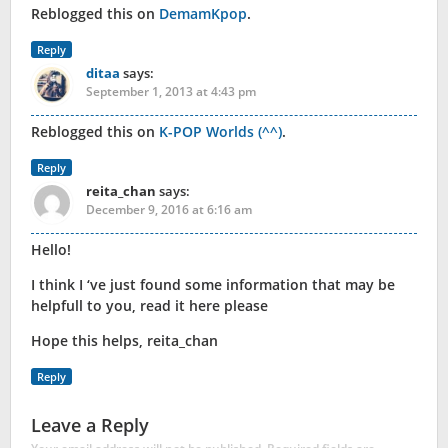
Reblogged this on
DemamKpop
.
Reply
ditaa
says:
September 1, 2013 at 4:43 pm
Reblogged this on
K-POP Worlds (^^)
.
Reply
reita_chan
says:
December 9, 2016 at 6:16 am
Hello!
I think I ‘ve just found some information that may be
helpfull to you, read it here please
Hope this helps, reita_chan
Reply
Leave a Reply