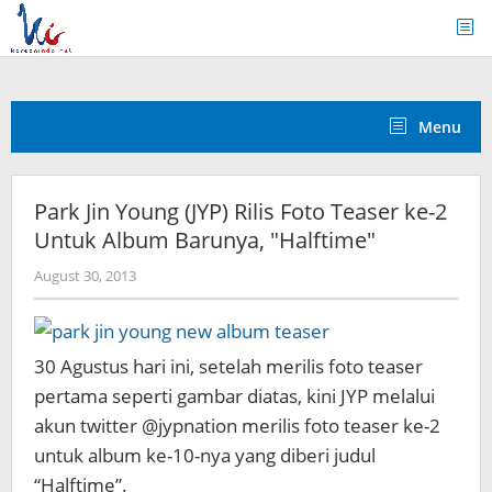
Skip
to
content
Menu
Park Jin Young (JYP) Rilis Foto Teaser ke-2
Untuk Album Barunya, "Halftime"
by
August 30, 2013
Koreanindo
30 Agustus hari ini, setelah merilis foto teaser
pertama seperti gambar diatas, kini JYP melalui
akun twitter @jypnation merilis foto teaser ke-2
untuk album
ke-10-nya yang diberi judul
“Halftime”.