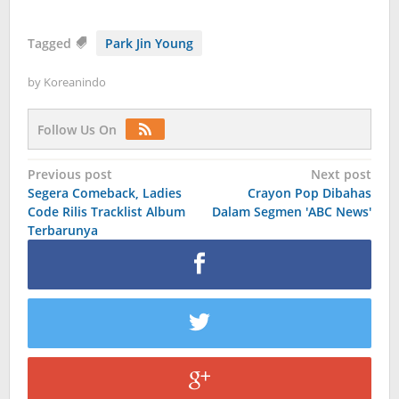
Tagged
Park Jin Young
by
Koreanindo
Follow Us On
Post
Previous post
Next post
Segera Comeback, Ladies
Crayon Pop Dibahas
navigation
Code Rilis Tracklist Album
Dalam Segmen 'ABC News'
Terbarunya