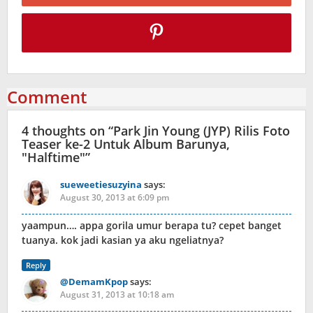
Comment
4 thoughts on “
Park Jin Young (JYP) Rilis Foto
Teaser ke-2 Untuk Album Barunya,
"Halftime"
”
sueweetiesuzyina
says:
August 30, 2013 at 6:09 pm
yaampun…. appa gorila umur berapa tu? cepet banget
tuanya. kok jadi kasian ya aku ngeliatnya?
Reply
@DemamKpop
says:
August 31, 2013 at 10:18 am