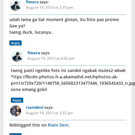
fiwara
says:
August 19, 2013 at 3:19 pm
udah lama ga liat moment ginian, itu foto pas promo
Gee ya?
taeng duck, lucunya..
Reply
fiwara
says:
August 19, 2013 at 4:02 pm
taeng pasti ngelike foto ini sambil ngakak mules2 wkwk
*ttps://fbcdn-photos-h-a.akamaihd.net/hphotos-ak-
prn1/s720x720/1148758_565682313477446_1836545432_n.jp
sone emang gokil
Reply
rianidevi
says:
August 19, 2013 at 3:32 pm
Reblogged this on
Riani Devi
.