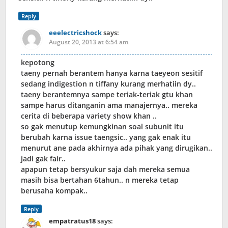
Reply
eeelectricshock
says:
August 20, 2013 at 6:54 am
kepotong
taeny pernah berantem hanya karna taeyeon sesitif
sedang indigestion n tiffany kurang merhatiin dy..
taeny berantemnya sampe teriak-teriak gtu khan
sampe harus ditanganin ama manajernya.. mereka
cerita di beberapa variety show khan ..
so gak menutup kemungkinan soal subunit itu
berubah karna issue taengsic.. yang gak enak itu
menurut ane pada akhirnya ada pihak yang dirugikan..
jadi gak fair..
apapun tetap bersyukur saja dah mereka semua
masih bisa bertahan 6tahun.. n mereka tetap
berusaha kompak..
Reply
empatratus18
says: