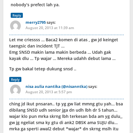
nobody’s prefect lah ya.
Reply
merry2795
says:
August 20, 2013 at 11:39 am
Let me criessss … Baca2 komen di atas , gw jd keinget
taengsic dan incident TJT …
Emg SNSD makin lama makin berbeda … Udah gak
kayak dlu … Tp wajar … Mereka udahh debut lama …
Tp gw bakal tetep dukung snsd ..
Reply
nisa aulia nantika (@nisanntka)
says:
August 20, 2013 at 5:57 pm
ching jd ikut pnsaran.. tp yg gw liat mmng gtu yah… bsa
dibilang SNSD udh senior jga dn udh lbh dr 5 tahun…
wajar klo pun mrka skrng lbh terkesan bda am yg dulu,,
gw jg ngeliat sma ky gtu di ank2 DBSK ama SUJU dlu…
mrka ga sperti awal2 debut *wajar* dn skrng mslh itu