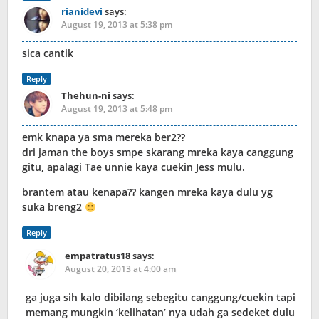
rianidevi
says:
August 19, 2013 at 5:38 pm
sica cantik
Reply
Thehun-ni
says:
August 19, 2013 at 5:48 pm
emk knapa ya sma mereka ber2??
dri jaman the boys smpe skarang mreka kaya canggung
gitu, apalagi Tae unnie kaya cuekin Jess mulu.
brantem atau kenapa?? kangen mreka kaya dulu yg
suka breng2
Reply
empatratus18
says:
August 20, 2013 at 4:00 am
ga juga sih kalo dibilang sebegitu canggung/cuekin tapi
memang mungkin ‘kelihatan’ nya udah ga sedeket dulu