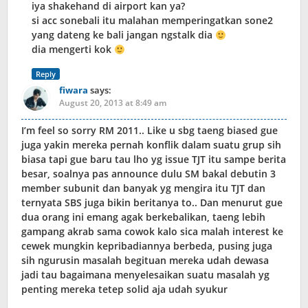
iya shakehand di airport kan ya?
si acc sonebali itu malahan memperingatkan sone2
yang dateng ke bali jangan ngstalk dia
dia mengerti kok
Reply
fiwara
says:
August 20, 2013 at 8:49 am
I’m feel so sorry RM 2011.. Like u sbg taeng biased gue
juga yakin mereka pernah konflik dalam suatu grup sih
biasa tapi gue baru tau lho yg issue TJT itu sampe berita
besar, soalnya pas announce dulu SM bakal debutin 3
member subunit dan banyak yg mengira itu TJT dan
ternyata SBS juga bikin beritanya to.. Dan menurut gue
dua orang ini emang agak berkebalikan, taeng lebih
gampang akrab sama cowok kalo sica malah interest ke
cewek mungkin kepribadiannya berbeda, pusing juga
sih ngurusin masalah begituan mereka udah dewasa
jadi tau bagaimana menyelesaikan suatu masalah yg
penting mereka tetep solid aja udah syukur