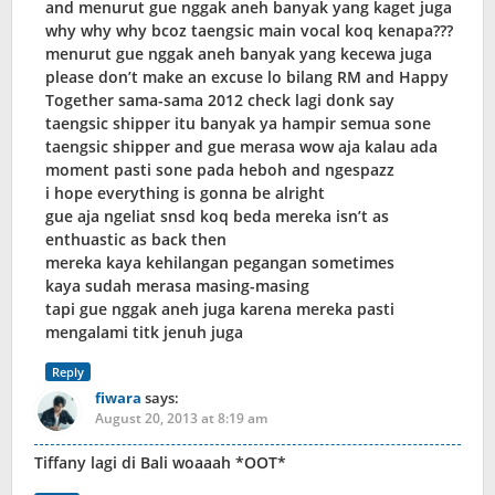
and menurut gue nggak aneh banyak yang kaget juga
why why why bcoz taengsic main vocal koq kenapa???
menurut gue nggak aneh banyak yang kecewa juga
please don’t make an excuse lo bilang RM and Happy
Together sama-sama 2012 check lagi donk say
taengsic shipper itu banyak ya hampir semua sone
taengsic shipper and gue merasa wow aja kalau ada
moment pasti sone pada heboh and ngespazz
i hope everything is gonna be alright
gue aja ngeliat snsd koq beda mereka isn’t as
enthuastic as back then
mereka kaya kehilangan pegangan sometimes
kaya sudah merasa masing-masing
tapi gue nggak aneh juga karena mereka pasti
mengalami titk jenuh juga
Reply
fiwara
says:
August 20, 2013 at 8:19 am
Tiffany lagi di Bali woaaah *OOT*