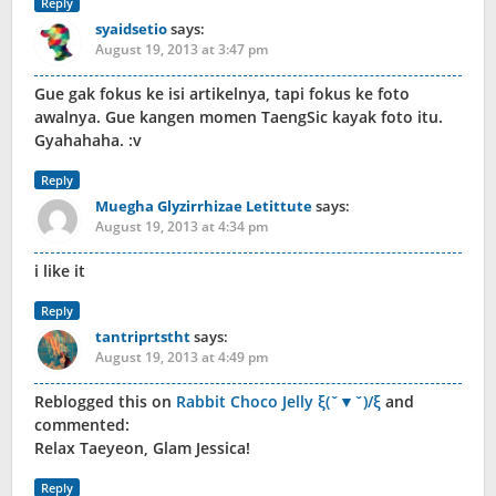
Reply
syaidsetio
says:
August 19, 2013 at 3:47 pm
Gue gak fokus ke isi artikelnya, tapi fokus ke foto
awalnya. Gue kangen momen TaengSic kayak foto itu.
Gyahahaha. :v
Reply
Muegha Glyzirrhizae Letittute
says:
August 19, 2013 at 4:34 pm
i like it
Reply
tantriprtstht
says:
August 19, 2013 at 4:49 pm
Reblogged this on
Rabbit Choco Jelly ξ(ˇ▼ˇ)/ξ
and
commented:
Relax Taeyeon, Glam Jessica!
Reply