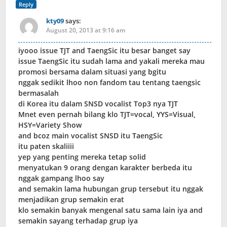
Reply
kty09
says:
August 20, 2013 at 9:16 am
iyooo issue TJT and TaengSic itu besar banget say
issue TaengSic itu sudah lama and yakali mereka mau
promosi bersama dalam situasi yang bgitu
nggak sedikit lhoo non fandom tau tentang taengsic
bermasalah
di Korea itu dalam SNSD vocalist Top3 nya TJT
Mnet even pernah bilang klo TJT=vocal, YYS=Visual,
HSY=Variety Show
and bcoz main vocalist SNSD itu TaengSic
itu paten skaliiii
yep yang penting mereka tetap solid
menyatukan 9 orang dengan karakter berbeda itu
nggak gampang lhoo say
and semakin lama hubungan grup tersebut itu nggak
menjadikan grup semakin erat
klo semakin banyak mengenal satu sama lain iya and
semakin sayang terhadap grup iya