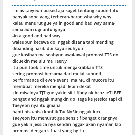
i’m as taeyeon biased aja kaget tentang subunit itu
banyak sone yang terheran-heran why why why
kalau menurut gue ya in good and bad way sama-
sama ada rugi untungnya
-in a good and bad way
walaupun kecewa doi nggak disana tapi mending
dibanding nasib doi kaya seohyun
gue kasihan ma seohyun awal-awal promosi TTS doi
dicuekin melulu ma TaeNy
itu pun took time untuk mengakrabkan TTS
sering promosi bersama dari mulai subunit,
performance di even-event, ma MC di mucore itu
membuat mereka menjadi lebih dekat
klo misalnya TJT gue yakin sii tiffany ok bcoz JeTi BFF
banget and nggak mungkin doi tega ke Jessica tapi di
Taeyeon nya itu gmana
nanti bisa-bisa konflik TaeNySic nggak lucu
Taeyeon itu menurut gue sensitif banget orangnya
gue yakin jessica nya sendiri nggak akan nyaman klo
promosi dengan situasi yang bgitu