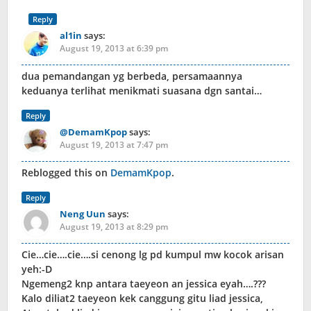
Reply
al1in
says:
August 19, 2013 at 6:39 pm
dua pemandangan yg berbeda, persamaannya
keduanya terlihat menikmati suasana dgn santai…
Reply
@DemamKpop
says:
August 19, 2013 at 7:47 pm
Reblogged this on
DemamKpop
.
Reply
Neng Uun
says:
August 19, 2013 at 8:29 pm
Cie…cie….cie….si cenong lg pd kumpul mw kocok arisan
yeh:-D
Ngemeng2 knp antara taeyeon an jessica eyah….???
Kalo diliat2 taeyeon kek canggung gitu liad jessica,