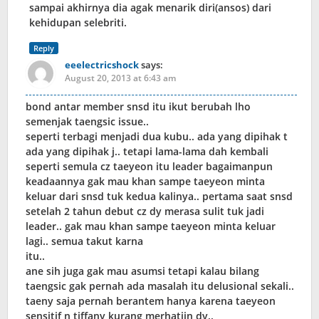
sampai akhirnya dia agak menarik diri(ansos) dari
kehidupan selebriti.
Reply
eeelectricshock
says:
August 20, 2013 at 6:43 am
bond antar member snsd itu ikut berubah lho
semenjak taengsic issue..
seperti terbagi menjadi dua kubu.. ada yang dipihak t
ada yang dipihak j.. tetapi lama-lama dah kembali
seperti semula cz taeyeon itu leader bagaimanpun
keadaannya gak mau khan sampe taeyeon minta
keluar dari snsd tuk kedua kalinya.. pertama saat snsd
setelah 2 tahun debut cz dy merasa sulit tuk jadi
leader.. gak mau khan sampe taeyeon minta keluar
lagi.. semua takut karna
itu..
ane sih juga gak mau asumsi tetapi kalau bilang
taengsic gak pernah ada masalah itu delusional sekali..
taeny saja pernah berantem hanya karena taeyeon
sensitif n tiffany kurang merhatiin dy..