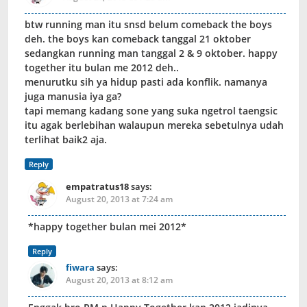
btw running man itu snsd belum comeback the boys
deh. the boys kan comeback tanggal 21 oktober
sedangkan running man tanggal 2 & 9 oktober. happy
together itu bulan me 2012 deh..
menurutku sih ya hidup pasti ada konflik. namanya
juga manusia iya ga?
tapi memang kadang sone yang suka ngetrol taengsic
itu agak berlebihan walaupun mereka sebetulnya udah
terlihat baik2 aja.
Reply
empatratus18
says:
August 20, 2013 at 7:24 am
*happy together bulan mei 2012*
Reply
fiwara
says:
August 20, 2013 at 8:12 am