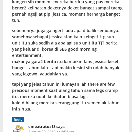
kangen sih moment mereka berdua yang pas mereka
bener2 kelihatan deketnya deket banget sampai taeng
pernah ngejilat pipi jessica. moment berharga banget
tuh.
sebenenrya juga ga ngerti ada apa dibalik semuanya.
somehow sebagai jessica stan kalo keinget ttg sub
unit itu suka sedih aja apalagi sub unit itu TJT berita
yang keluar di korea di SBS good morning
entertainment.
makanya gara2 berita itu kan bikin fans jessica kesel
banget tahun lalu. tapi makin kesini sih udah banyak
yang legowo. yaudahlah ya.
tapi yang jelas tahun ini lumayan lah there are few
precious moment saat ulang tahun sama legs cramp
itu. mereka udah kelihatan biasa lagi.
kalo dibilang mereka secanggung itu semenjak tahun
ini sih ga.
Reply
empatratus18
says:
August 20, 2013 at 4:54 am