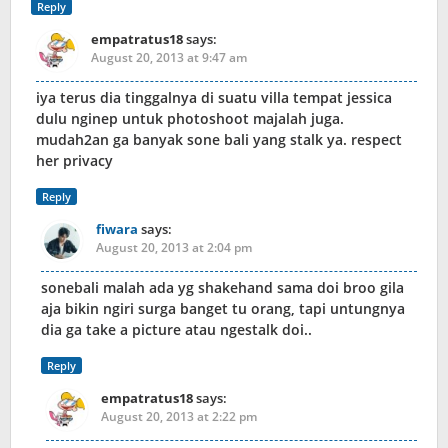
Reply
empatratus18
says:
August 20, 2013 at 9:47 am
iya terus dia tinggalnya di suatu villa tempat jessica
dulu nginep untuk photoshoot majalah juga.
mudah2an ga banyak sone bali yang stalk ya. respect
her privacy
Reply
fiwara
says:
August 20, 2013 at 2:04 pm
sonebali malah ada yg shakehand sama doi broo gila
aja bikin ngiri surga banget tu orang, tapi untungnya
dia ga take a picture atau ngestalk doi..
Reply
empatratus18
says:
August 20, 2013 at 2:22 pm