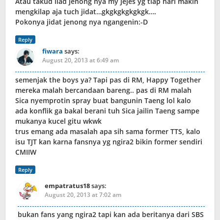
Atau takud liad jenong nya my jejes yg tiap hari makin
mengkilap aja tuch jidat…gkgkgkgkgkgk….
Pokonya jidat jenong nya ngangenin:-D
Reply
fiwara
says:
August 20, 2013 at 6:49 am
semenjak the boys ya? Tapi pas di RM, Happy Together
mereka malah bercandaan bareng.. pas di RM malah
Sica nyemprotin spray buat bangunin Taeng lol kalo
ada konflik ga bakal berani tuh Sica jailin Taeng sampe
mukanya kucel gitu wkwk
trus emang ada masalah apa sih sama former TTS, kalo
isu TJT kan karna fansnya yg ngira2 bikin former sendiri
CMIIW
Reply
empatratus18
says:
August 20, 2013 at 7:02 am
bukan fans yang ngira2 tapi kan ada beritanya dari SBS