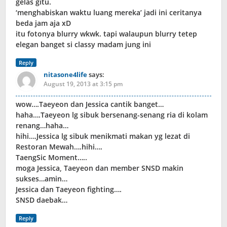
gelas gitu.
‘menghabiskan waktu luang mereka’ jadi ini ceritanya
beda jam aja xD
itu fotonya blurry wkwk. tapi walaupun blurry tetep
elegan banget si classy madam jung ini
Reply
nitasone4life
says:
August 19, 2013 at 3:15 pm
wow….Taeyeon dan Jessica cantik banget…
haha….Taeyeon lg sibuk bersenang-senang ria di kolam
renang…haha…
hihi….Jessica lg sibuk menikmati makan yg lezat di
Restoran Mewah….hihi….
TaengSic Moment…..
moga Jessica, Taeyeon dan member SNSD makin
sukses…amin…
Jessica dan Taeyeon fighting….
SNSD daebak…
Reply