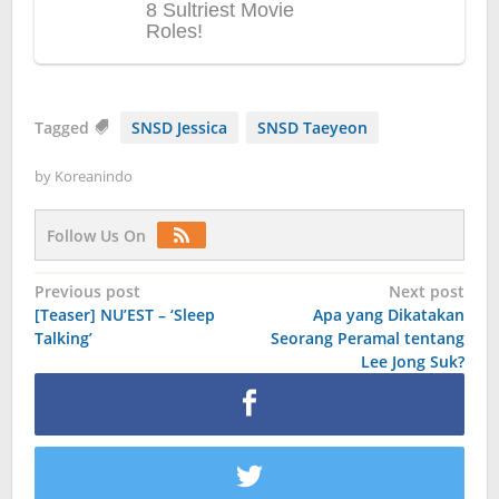
Tagged
SNSD Jessica
SNSD Taeyeon
by
Koreanindo
Follow Us On
Post
Previous post
Next post
[Teaser] NU’EST – ‘Sleep
Apa yang Dikatakan
navigation
Talking’
Seorang Peramal tentang
Lee Jong Suk?