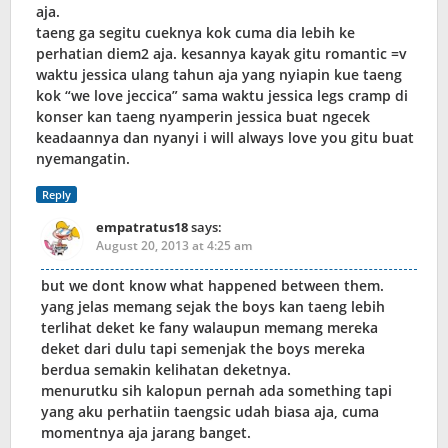
aja.
taeng ga segitu cueknya kok cuma dia lebih ke
perhatian diem2 aja. kesannya kayak gitu romantic =v
waktu jessica ulang tahun aja yang nyiapin kue taeng
kok “we love jeccica” sama waktu jessica legs cramp di
konser kan taeng nyamperin jessica buat ngecek
keadaannya dan nyanyi i will always love you gitu buat
nyemangatin.
Reply
empatratus18
says:
August 20, 2013 at 4:25 am
but we dont know what happened between them.
yang jelas memang sejak the boys kan taeng lebih
terlihat deket ke fany walaupun memang mereka
deket dari dulu tapi semenjak the boys mereka
berdua semakin kelihatan deketnya.
menurutku sih kalopun pernah ada something tapi
yang aku perhatiin taengsic udah biasa aja, cuma
momentnya aja jarang banget.