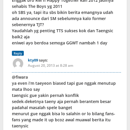
Enggak bro RM n Happy Together kan 2012 jadinya
sehabis The Boys yg 2011
oh SBS ya, tapi itu sbs bikin berita emangnya udah
ada announce dari SM sebelumnya kalo former
sebenernya TJT?
Yaudahlah yg penting TTS sukses kok dan Taengsic
baik2 aja
eniwei ayo berdoa semoga GGWT nambah 1 day
Reply
kty09
says:
August 20, 2013 at 8:28 am
@fiwara
ya even i’m taeyeon biased tapi gue nggak menutup
mata lhoo say
taengsic gue yakin pernah konflik
sedek-deketnya taeny aja pernah berantem besar
padahal masalah spele banget
menurut gue nggak bisa lo salahin or lo bilang fans-
fans yang made it up bcoz awal muawal berita itu
taenysic