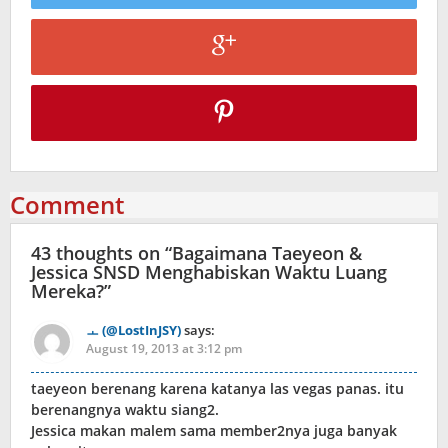
Comment
43 thoughts on “
Bagaimana Taeyeon &
Jessica SNSD Menghabiskan Waktu Luang
Mereka?
”
ㅗ (@LostInJSY)
says:
August 19, 2013 at 3:12 pm
taeyeon berenang karena katanya las vegas panas. itu
berenangnya waktu siang2.
Jessica makan malem sama member2nya juga banyak