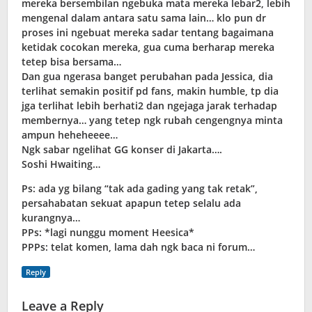
mereka bersembilan ngebuka mata mereka lebar2, lebih
mengenal dalam antara satu sama lain… klo pun dr
proses ini ngebuat mereka sadar tentang bagaimana
ketidak cocokan mereka, gua cuma berharap mereka
tetep bisa bersama…
Dan gua ngerasa banget perubahan pada Jessica, dia
terlihat semakin positif pd fans, makin humble, tp dia
jga terlihat lebih berhati2 dan ngejaga jarak terhadap
membernya… yang tetep ngk rubah cengengnya minta
ampun heheheeee…
Ngk sabar ngelihat GG konser di Jakarta….
Soshi Hwaiting…
Ps: ada yg bilang “tak ada gading yang tak retak”,
persahabatan sekuat apapun tetep selalu ada
kurangnya…
PPs: *lagi nunggu moment Heesica*
PPPs: telat komen, lama dah ngk baca ni forum…
Reply
Leave a Reply