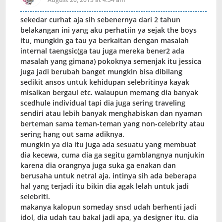
sekedar curhat aja sih sebenernya dari 2 tahun
belakangan ini yang aku perhatiin ya sejak the boys
itu, mungkin ga tau ya berkaitan dengan masalah
internal taengsic(ga tau juga mereka bener2 ada
masalah yang gimana) pokoknya semenjak itu jessica
juga jadi berubah banget mungkin bisa dibilang
sedikit ansos untuk kehidupan selebritinya kayak
misalkan bergaul etc. walaupun memang dia banyak
scedhule individual tapi dia juga sering traveling
sendiri atau lebih banyak menghabiskan dan nyaman
berteman sama teman-teman yang non-celebrity atau
sering hang out sama adiknya.
mungkin ya dia itu juga ada sesuatu yang membuat
dia kecewa, cuma dia ga segitu gamblangnya nunjukin
karena dia orangnya juga suka ga enakan dan
berusaha untuk netral aja. intinya sih ada beberapa
hal yang terjadi itu bikin dia agak lelah untuk jadi
selebriti.
makanya kalopun someday snsd udah berhenti jadi
idol, dia udah tau bakal jadi apa, ya designer itu. dia