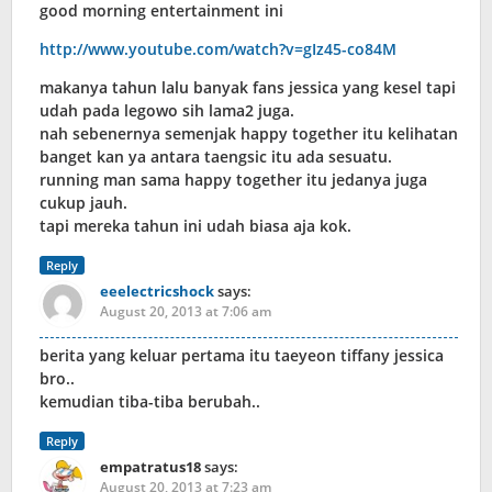
good morning entertainment ini
http://www.youtube.com/watch?v=gIz45-co84M
makanya tahun lalu banyak fans jessica yang kesel tapi
udah pada legowo sih lama2 juga.
nah sebenernya semenjak happy together itu kelihatan
banget kan ya antara taengsic itu ada sesuatu.
running man sama happy together itu jedanya juga
cukup jauh.
tapi mereka tahun ini udah biasa aja kok.
Reply
eeelectricshock
says:
August 20, 2013 at 7:06 am
berita yang keluar pertama itu taeyeon tiffany jessica
bro..
kemudian tiba-tiba berubah..
Reply
empatratus18
says:
August 20, 2013 at 7:23 am