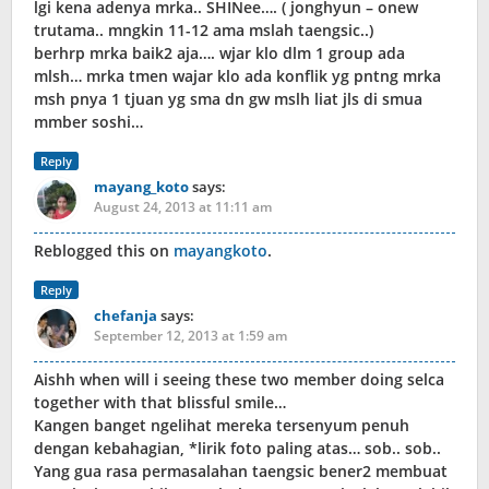
lgi kena adenya mrka.. SHINee…. ( jonghyun – onew
trutama.. mngkin 11-12 ama mslah taengsic..)
berhrp mrka baik2 aja…. wjar klo dlm 1 group ada
mlsh… mrka tmen wajar klo ada konflik yg pntng mrka
msh pnya 1 tjuan yg sma dn gw mslh liat jls di smua
mmber soshi…
Reply
mayang_koto
says:
August 24, 2013 at 11:11 am
Reblogged this on
mayangkoto
.
Reply
chefanja
says:
September 12, 2013 at 1:59 am
Aishh when will i seeing these two member doing selca
together with that blissful smile…
Kangen banget ngelihat mereka tersenyum penuh
dengan kebahagian, *lirik foto paling atas… sob.. sob..
Yang gua rasa permasalahan taengsic bener2 membuat