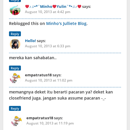
♪♫•*¨Minho
Yulin¨*•♫♪
says:
August 10, 2013 at 4:42 pm
Reblogged this on
Minho's Julliete Blog
.
Reply
Hello!
says:
August 10, 2013 at 6:33 pm
mereka kan sahabatan..
Reply
empatratus18
says:
August 10, 2013 at 11:02 pm
memangnya deket itu berarti pacaran ya? deket kan
closefriend juga. jangan suka assume pacaran -_-
Reply
empatratus18
says:
August 10, 2013 at 11:19 pm