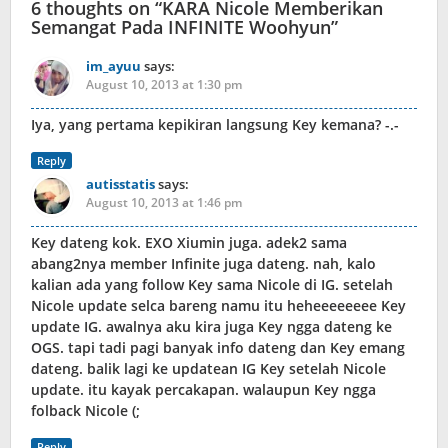
6 thoughts on “
KARA Nicole Memberikan
Semangat Pada INFINITE Woohyun
”
im_ayuu
says:
August 10, 2013 at 1:30 pm
Iya, yang pertama kepikiran langsung Key kemana? -.-
Reply
autisstatis
says:
August 10, 2013 at 1:46 pm
Key dateng kok. EXO Xiumin juga. adek2 sama
abang2nya member Infinite juga dateng. nah, kalo
kalian ada yang follow Key sama Nicole di IG. setelah
Nicole update selca bareng namu itu heheeeeeeee Key
update IG. awalnya aku kira juga Key ngga dateng ke
OGS. tapi tadi pagi banyak info dateng dan Key emang
dateng. balik lagi ke updatean IG Key setelah Nicole
update. itu kayak percakapan. walaupun Key ngga
folback Nicole (;
Reply