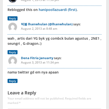
Reblogged this on
hanipoollazuardi (first)
.
Reply
박봄 lhanwhulan (@lhanwhulan)
says:
August 2, 2013 at 8:48 am
wah , artis dari YG byk yg combck bulan agustus , 2NE1 ,
seungri , G-dragon.:)
Reply
Dena Fitria Januarty
says:
August 3, 2013 at 11:34 pm
nama twitter gd em nya apaan
Reply
Leave a Reply
Your email address will not be published.
Required fields are
marked
*