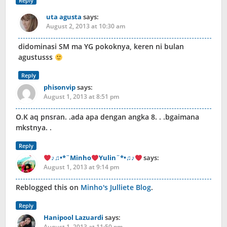
Reply
uta agusta
says:
August 2, 2013 at 10:30 am
didominasi SM ma YG pokoknya, keren ni bulan
agustusss
Reply
phisonvip
says:
August 1, 2013 at 8:51 pm
O.K aq pnsran. .ada apa dengan angka 8. . .bgaimana
mkstnya. .
Reply
♪♫•*¨Minho
Yulin¨*•♫♪
says:
August 1, 2013 at 9:14 pm
Reblogged this on
Minho's Julliete Blog
.
Reply
Hanipool Lazuardi
says:
August 1, 2013 at 11:50 pm