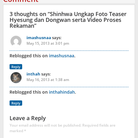
3 thoughts on “
Shinhwa Ungkap Foto Teaser
Hyesung dan Dongwan serta Video Proses
Rekaman
”
imashusnaa
says:
May 15, 2013 at 3:01 pm
Reblogged this on
imashusnaa
.
Reply
inthah
says:
May 16, 2013 at 1:38 am
Reblogged this on
inthahindah
.
Reply
Leave a Reply
Your email address will not be published.
Required fields are
marked
*