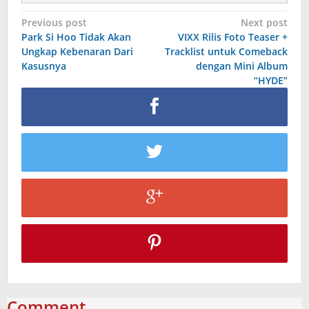
Post
Previous post
Next post
Park Si Hoo Tidak Akan
VIXX Rilis Foto Teaser +
navigation
Ungkap Kebenaran Dari
Tracklist untuk Comeback
Kasusnya
dengan Mini Album
“HYDE”
Comment