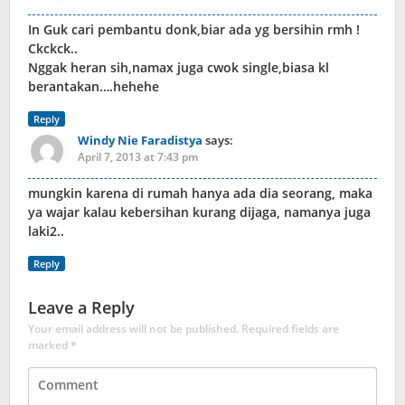
In Guk cari pembantu donk,biar ada yg bersihin rmh !
Ckckck..
Nggak heran sih,namax juga cwok single,biasa kl
berantakan….hehehe
Reply
Windy Nie Faradistya
says:
April 7, 2013 at 7:43 pm
mungkin karena di rumah hanya ada dia seorang, maka
ya wajar kalau kebersihan kurang dijaga, namanya juga
laki2..
Reply
Leave a Reply
Your email address will not be published.
Required fields are
marked
*