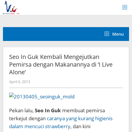
Skip
to
content
Menu
Seo In Guk Kembali Mengejutkan
Pemirsa dengan Makanannya di ‘I Live
Alone’
by
April 6, 2013
Koreanindo
Pekan lalu,
Seo In Guk
membuat pemirsa
terkejut dengan
caranya yang kurang higienis
dalam mencuci strawberry
, dan kini