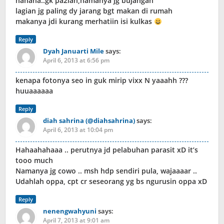
hahaha..gk pa2lah,namanya jg bujangan
lagian jg paling dy jarang bgt makan di rumah
makanya jdi kurang merhatiin isi kulkas
Reply
Dyah Januarti Mile
says:
April 6, 2013 at 6:56 pm
kenapa fotonya seo in guk mirip vixx N yaaahh ???
huuaaaaaa
Reply
diah sahrina (@diahsahrina)
says:
April 6, 2013 at 10:04 pm
Hahaahahaaa .. perutnya jd pelabuhan parasit xD it’s
tooo much
Namanya jg cowo .. msh hdp sendiri pula, wajaaaar ..
Udahlah oppa, cpt cr seseorang yg bs ngurusin oppa xD
Reply
nenengwahyuni
says:
April 7, 2013 at 9:01 am