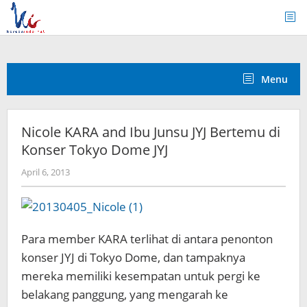
Skip
to
content
Menu
Nicole KARA and Ibu Junsu JYJ Bertemu di
Konser Tokyo Dome JYJ
by
April 6, 2013
Koreanindo
Para member KARA terlihat di antara penonton
konser JYJ di Tokyo Dome, dan tampaknya
mereka memiliki kesempatan untuk pergi ke
belakang panggung, yang mengarah ke