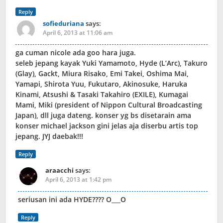
Reply
sofieduriana
says:
April 6, 2013 at 11:06 am
ga cuman nicole ada goo hara juga.
seleb jepang kayak Yuki Yamamoto, Hyde (L’Arc), Takuro
(Glay), Gackt, Miura Risako, Emi Takei, Oshima Mai,
Yamapi, Shirota Yuu, Fukutaro, Akinosuke, Haruka
Kinami, Atsushi & Tasaki Takahiro (EXILE), Kumagai
Mami, Miki (president of Nippon Cultural Broadcasting
Japan), dll juga dateng. konser yg bs disetarain ama
konser michael jackson gini jelas aja diserbu artis top
jepang. JYJ daebak!!!
Reply
araacchi
says:
April 6, 2013 at 1:42 pm
seriusan ini ada HYDE???? O___O
Reply