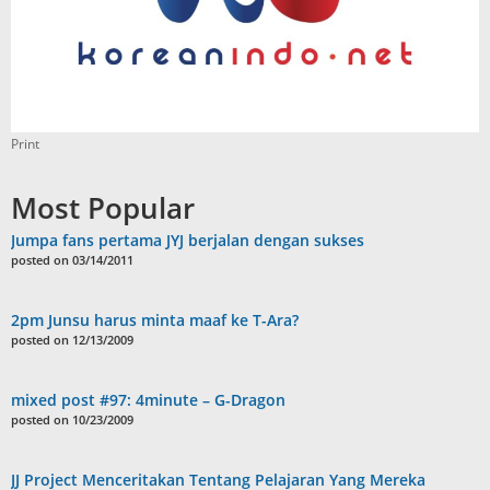
Print
Most Popular
Jumpa fans pertama JYJ berjalan dengan sukses
posted on 03/14/2011
2pm Junsu harus minta maaf ke T-Ara?
posted on 12/13/2009
mixed post #97: 4minute – G-Dragon
posted on 10/23/2009
JJ Project Menceritakan Tentang Pelajaran Yang Mereka