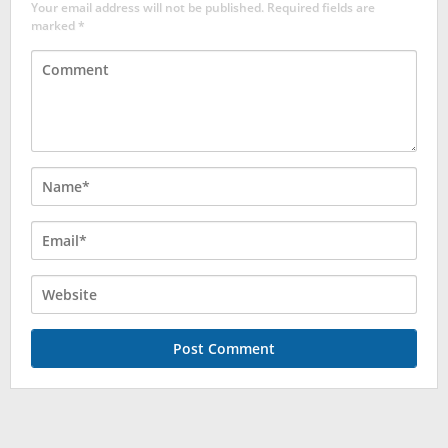
Your email address will not be published.
Required fields are
marked
*