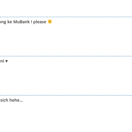
dong ke MuBank ! please
ni ♥
 sich hehe…