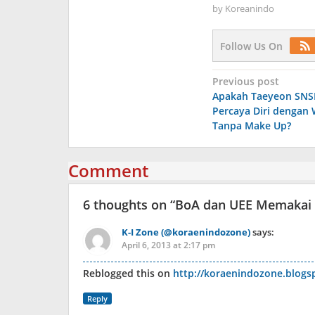
by
Koreanindo
Follow Us On
Post
Previous post
Apakah Taeyeon SNS
navigation
Percaya Diri dengan
Tanpa Make Up?
Comment
6 thoughts on “
BoA dan UEE Memakai 
K-I Zone (@koraenindozone)
says:
April 6, 2013 at 2:17 pm
Reblogged this on
http://koraenindozone.blogs
Reply