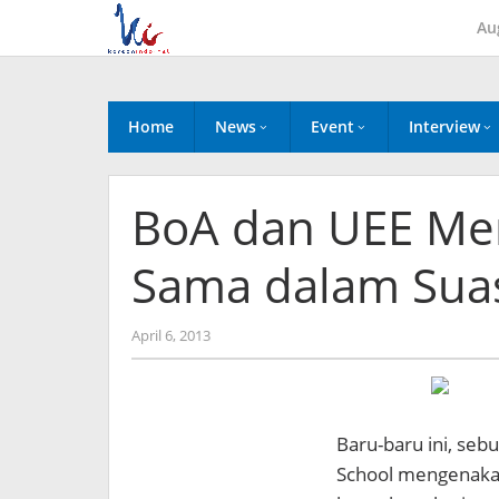
Skip
Au
to
content
Home
News
Event
Interview
BoA dan UEE Me
Sama dalam Sua
by
April 6, 2013
Koreanindo
Baru-baru ini, se
School mengenaka