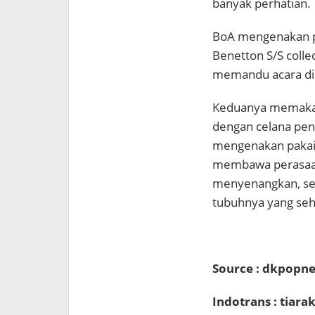
banyak perhatian.
BoA mengenakan p
Benetton S/S coll
memandu acara di
Keduanya memakai 
dengan celana pen
mengenakan pakai
membawa perasaan 
menyenangkan, se
tubuhnya yang seh
Source : dkpopn
Indotrans : tiar