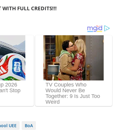
 WITH FULL CREDITS!!!
hool UEE
BoA