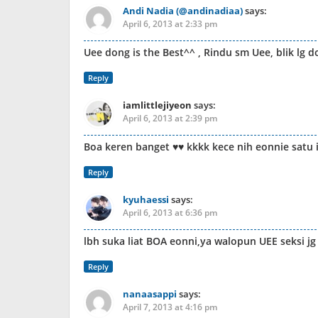
Andi Nadia (@andinadiaa)
says:
April 6, 2013 at 2:33 pm
Uee dong is the Best^^ , Rindu sm Uee, blik lg 
Reply
iamlittlejiyeon
says:
April 6, 2013 at 2:39 pm
Boa keren banget ♥♥ kkkk kece nih eonnie satu i
Reply
kyuhaessi
says:
April 6, 2013 at 6:36 pm
lbh suka liat BOA eonni,ya walopun UEE seksi jg
Reply
nanaasappi
says:
April 7, 2013 at 4:16 pm