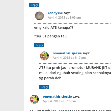
Reply
rendysne
says:
April 4, 2013 at 8:09 pm
emg kalo ATE kenapa??
*serius pengen tau
Reply
omonathisisjessie
says:
April 4, 2013 at 8:17 pm
ATE itu prnh jadi promotor MUBANK JKT d
mulai dari ngubah seating plan seenaknya
yg parah deh.
Reply
omonathisisjessie
says:
April 4, 2013 at 8:18 pm
ATE itu prnh jadi promotor MUBANK JKT dan mer