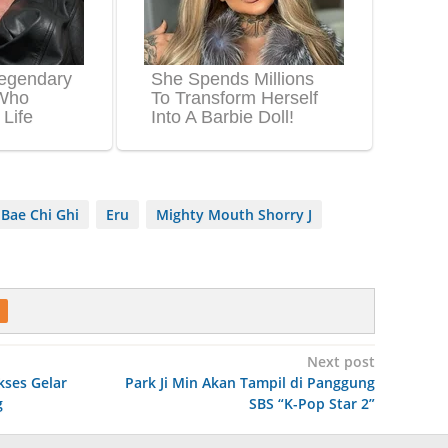
Bae Chi Ghi
Eru
Mighty Mouth Shorry J
Next post
kses Gelar
Park Ji Min Akan Tampil di Panggung
g
SBS “K-Pop Star 2”