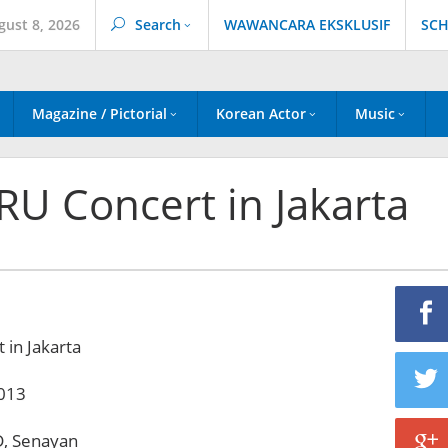
gust 8, 2026
Search
WAWANCARA EKSKLUSIF
SCH
Magazine / Pictorial
Korean Actor
Music
ERU Concert in Jakarta
 in Jakarta
2013
D, Senayan