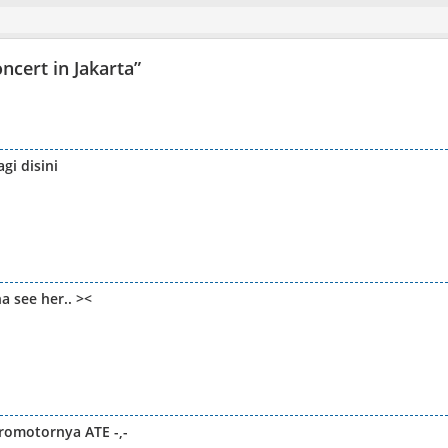
ncert in Jakarta
”
gi disini
a see her.. ><
promotornya ATE -,-