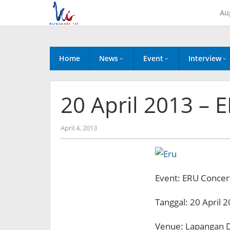
Skip
Au
to
content
Home
News
Event
Interview
20 April 2013 – 
by
April 4, 2013
Koreanindo
Event: ERU Concert
Tanggal: 20 April 
Venue: Lapangan 