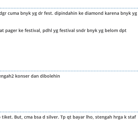
dgr cuma bnyk yg dr fest. dipindahin ke diamond karena bnyk yg
at pager ke festival, pdhl yg festival sndr bnyk yg belom dpt
engah2 konser dan dibolehin
et. But, cma bsa d silver. Tp qt bayar lho, stengah hrga k staf