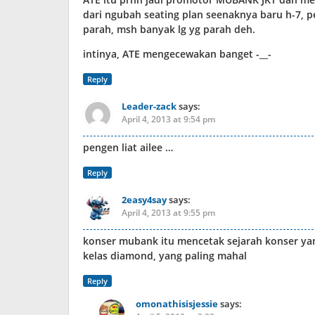
dari ngubah seating plan seenaknya baru h-7, pe
parah, msh banyak lg yg parah deh.
intinya, ATE mengecewakan banget -__-
Reply
Leader-zack
says:
April 4, 2013 at 9:54 pm
pengen liat ailee …
Reply
2easy4say
says:
April 4, 2013 at 9:55 pm
konser mubank itu mencetak sejarah konser ya
kelas diamond, yang paling mahal
Reply
omonathisisjessie
says: