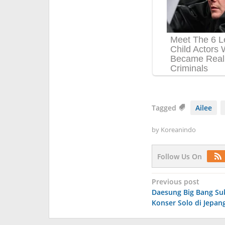
Tagged
Ailee
by
Koreanindo
Follow Us On
Post
Previous post
Daesung Big Bang Su
navigation
Konser Solo di Jepan