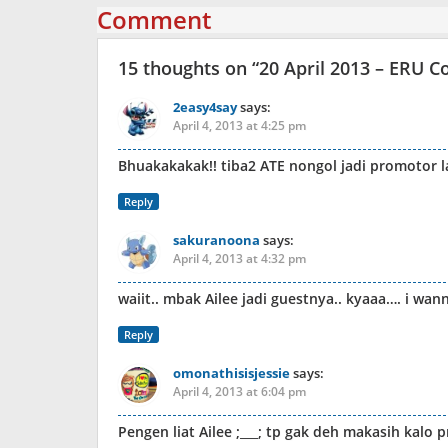
Comment
15 thoughts on “
20 April 2013 – ERU Co
2easy4say
says:
April 4, 2013 at 4:25 pm
Bhuakakakak!! tiba2 ATE nongol jadi promotor la
Reply
sakuranoona
says:
April 4, 2013 at 4:32 pm
waiit.. mbak Ailee jadi guestnya.. kyaaa…. i wann
Reply
omonathisisjessie
says:
April 4, 2013 at 6:04 pm
Pengen liat Ailee ;___; tp gak deh makasih kalo 