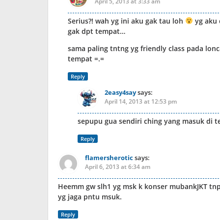
April 5, 2013 at 3:33 am
Serius?! wah yg ini aku gak tau loh
yg aku 
gak dpt tempat…
sama paling tntng yg friendly class pada lonc
tempat =.=
Reply
2easy4say
says:
April 14, 2013 at 12:53 pm
sepupu gua sendiri ching yang masuk di t
Reply
flamersherotic
says:
April 6, 2013 at 6:34 am
Heemm gw slh1 yg msk k konser mubankJKT tnp tik
yg jaga pntu msuk.
Reply