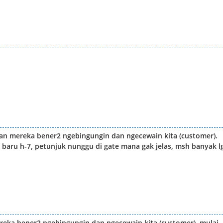
an mereka bener2 ngebingungin dan ngecewain kita (customer).
 baru h-7, petunjuk nunggu di gate mana gak jelas, msh banyak l
eka bener2 ngebingungin dan ngecewain kita (customer). mulai