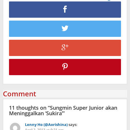
Comment
11 thoughts on “
Sungmin Super Junior akan
Meninggalkan ‘Sukira’
”
Lenny Ho (@Aorishina)
says:
April 2, 2013 at 9:21 pm