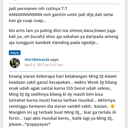
jadi permanen nih cutinya T.T
KANGIIINNNNNN noh gantiin umin jadi dije,dah lama
kan ga cuap cuap…
klo artis lain ya paling diisi ma shinee,dana,biwan juga
kali ya…eh bocah2 ekso aja sekalian ya daripada anteng
aja nungguin kambek mending pada ngedije…
Reply
the13miracle
says:
April 3, 2013 at 2:12 am
Emang siaran beberapa hari belakangan Ming DJ dalam
keadaan sakit gara2 kecapekan… waktu Wook DJ bilang
enak udah agak santai karna SS5 Seoul udah selese,,
Ming DJ dg sedihnya bilang kl dy masih blm bisa
istirahat karna musti harus latihan musikal… Akhirnya
seminggu kemaren dia siaran sambil sakit.. kasian..
Mungkin ini yg terbaik buat Ming DJ,,, biar ga terlalu di
forsir… tapi abis musikal beres,, balik lagi ya Ming DJ,,
please…*puppyeyes*