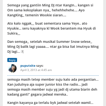
Semoga yang gantiin Ming DJ ntar KangIn… kangen si
Om sama kekoplakan nya,, hehehhehehe…. Ayo
KangKing,, temenin Wookie siaran….
Ato kalo nggak,,, buat sementara sama Yeye.. ato
Hyukie… seru kayaknya kl Wook berantem ma Hyuk di
Sukira,,,
Dan semoga,, setelah musikal Summer Snow selese,,
Ming DJ balik lagi yaaaa…. ntar ga bisa liat imutnya Ming
DJ lagi… :'(
Reply
puputsite
says:
April 3, 2013 at 4:45 am
semoga masih tetep member suju kalo ada pergantian…
Kan judulnya aja super junior kiss the radio… Jadi
semoga masih member suju yg jadi dj utama biarin deh
kadang ganti” gegara jadwal mereka..
Kangin kayanya ga terlalu byk jadwal setelah wamil…