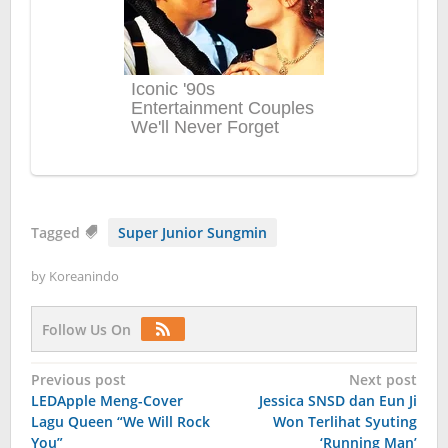
Tagged
Super Junior Sungmin
by
Koreanindo
Follow Us On
Post
Previous post
Next post
LEDApple Meng-Cover
Jessica SNSD dan Eun Ji
navigation
Lagu Queen “We Will Rock
Won Terlihat Syuting
You”
‘Running Man’