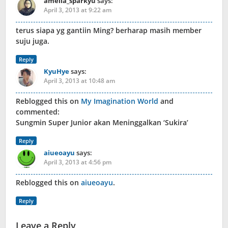
amelia_sparkyu
says:
April 3, 2013 at 9:22 am
terus siapa yg gantiin Ming? berharap masih member
suju juga.
Reply
KyuHye
says:
April 3, 2013 at 10:48 am
Reblogged this on
My Imagination World
and
commented:
Sungmin Super Junior akan Meninggalkan ‘Sukira’
Reply
aiueoayu
says:
April 3, 2013 at 4:56 pm
Reblogged this on
aiueoayu
.
Reply
Leave a Reply