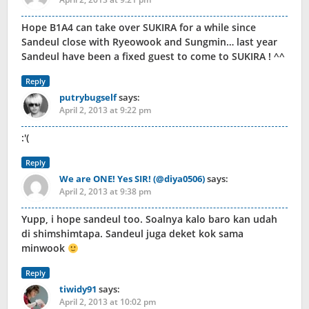
Hope B1A4 can take over SUKIRA for a while since
Sandeul close with Ryeowook and Sungmin… last year
Sandeul have been a fixed guest to come to SUKIRA ! ^^
Reply
putrybugself
says:
April 2, 2013 at 9:22 pm
:'(
Reply
We are ONE! Yes SIR! (@diya0506)
says:
April 2, 2013 at 9:38 pm
Yupp, i hope sandeul too. Soalnya kalo baro kan udah
di shimshimtapa. Sandeul juga deket kok sama
minwook
Reply
tiwidy91
says:
April 2, 2013 at 10:02 pm