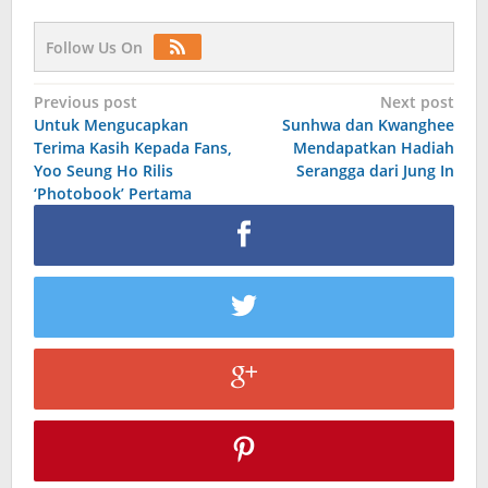
Follow Us On
Post
Previous post
Next post
Untuk Mengucapkan
Sunhwa dan Kwanghee
navigation
Terima Kasih Kepada Fans,
Mendapatkan Hadiah
Yoo Seung Ho Rilis
Serangga dari Jung In
‘Photobook’ Pertama