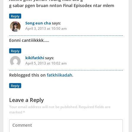
g sabar pgen bruan nnton Final Episodex ntar mlem
Reply
Song eun cha
says:
April 3, 2013 at 10:50 am
Eonni cantiiikkkk…..
Reply
kikifatkhi
says:
April 5, 2013 at 10:02 am
Reblogged this on
fatkhiikadah
.
Reply
Leave a Reply
Your email address will not be published.
Required fields are
marked
*