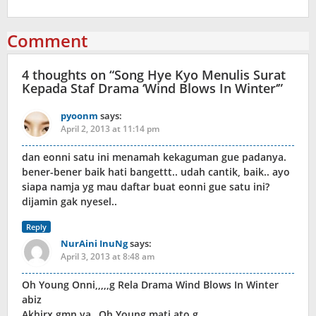
Comment
4 thoughts on “
Song Hye Kyo Menulis Surat
Kepada Staf Drama ‘Wind Blows In Winter‘
”
pyoonm
says:
April 2, 2013 at 11:14 pm
dan eonni satu ini menamah kekaguman gue padanya.
bener-bener baik hati bangettt.. udah cantik, baik.. ayo
siapa namja yg mau daftar buat eonni gue satu ini?
dijamin gak nyesel..
Reply
NurAini InuNg
says:
April 3, 2013 at 8:48 am
Oh Young Onni,,,,,g Rela Drama Wind Blows In Winter
abiz
Akhirx gmn ya…Oh Young mati ato g