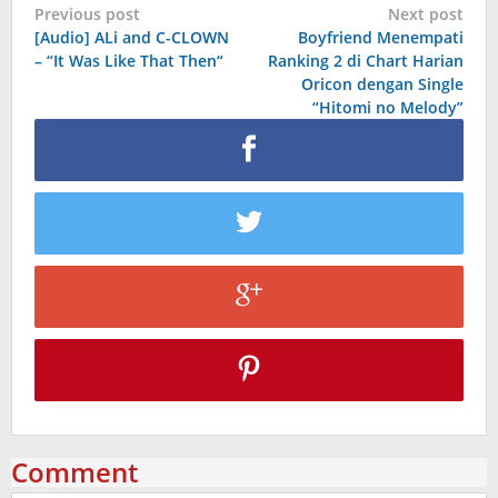
Post
Previous post
Next post
[Audio] ALi and C-CLOWN
Boyfriend Menempati
navigation
– “It Was Like That Then“
Ranking 2 di Chart Harian
Oricon dengan Single
“Hitomi no Melody”
Comment