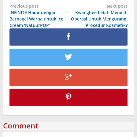
Post
Previous post
Next post
INFINITE Hadir dengan
Kwanghee Lebih Memilih
navigation
Berbagai Warna untuk Ice
Operasi Untuk Mengurangi
Cream ‘NatuurPOP’
Prosedur Kosmetik?
Comment