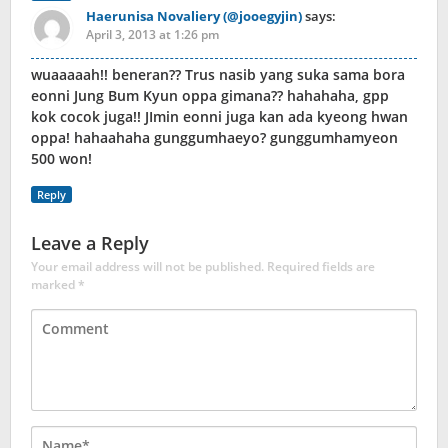
Haerunisa Novaliery (@jooegyjin)
says:
April 3, 2013 at 1:26 pm
wuaaaaah!! beneran?? Trus nasib yang suka sama bora
eonni Jung Bum Kyun oppa gimana?? hahahaha, gpp
kok cocok juga!! JImin eonni juga kan ada kyeong hwan
oppa! hahaahaha gunggumhaeyo? gunggumhamyeon
500 won!
Reply
Leave a Reply
Your email address will not be published.
Required fields are
marked
*