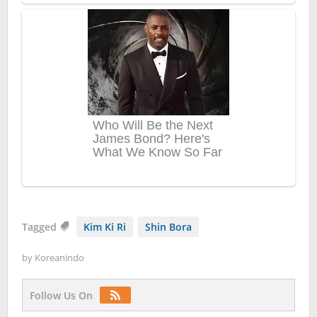
Tagged
Kim Ki Ri
Shin Bora
by
Koreanindo
Follow Us On