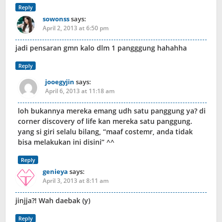
Reply
sowonss
says:
April 2, 2013 at 6:50 pm
jadi pensaran gmn kalo dlm 1 pangggung hahahha
Reply
jooegyjin
says:
April 6, 2013 at 11:18 am
loh bukannya mereka emang udh satu panggung ya? di
corner discovery of life kan mereka satu panggung.
yang si giri selalu bilang, “maaf costemr, anda tidak
bisa melakukan ini disini” ^^
Reply
genieya
says:
April 3, 2013 at 8:11 am
jinjja?! Wah daebak (y)
Reply