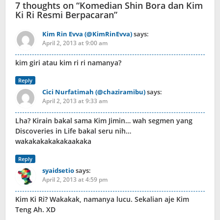
7 thoughts on “
Komedian Shin Bora dan Kim
Ki Ri Resmi Berpacaran
”
Kim Rin Evva (@KimRinEvva)
says:
April 2, 2013 at 9:00 am
kim giri atau kim ri ri namanya?
Reply
Cici Nurfatimah (@chaziramibu)
says:
April 2, 2013 at 9:33 am
Lha? Kirain bakal sama Kim Jimin… wah segmen yang
Discoveries in Life bakal seru nih…
wakakakakakakaakaka
Reply
syaidsetio
says:
April 2, 2013 at 4:59 pm
Kim Ki Ri? Wakakak, namanya lucu. Sekalian aje Kim
Teng Ah. XD