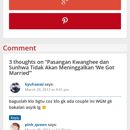
Comment
3 thoughts on “
Pasangan Kwanghee dan
Sunhwa Tidak Akan Meninggalkan ‘We Got
Married’
”
kyuhaessi
says:
March 29, 2013 at 9:41 pm
baguslah klo bgtu coz klo gk ada couple ini WGM gk
bakalan asyik lg
Reply
pink_queen
says:
March 29, 2013 at 11:29 pm