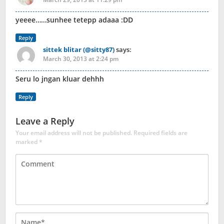
yeeee……sunhee tetepp adaaa :DD
Reply
sittek blitar (@sitty87)
says:
March 30, 2013 at 2:24 pm
Seru lo jngan kluar dehhh
Reply
Leave a Reply
Your email address will not be published.
Required fields are
marked
*