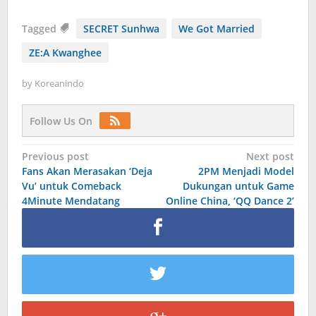
Tagged
SECRET Sunhwa
We Got Married
ZE:A Kwanghee
by
Koreanindo
Follow Us On
Post
Previous post
Next post
Fans Akan Merasakan ‘Deja
2PM Menjadi Model
navigation
Vu’ untuk Comeback
Dukungan untuk Game
4Minute Mendatang
Online China, ‘QQ Dance 2’