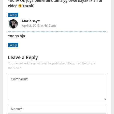
YoonA OK juga pemeran utama yg cewe kayak iklan di
eider
cocok”
Reply
Maria
says:
April 2, 2013 at 4:12 am
Yoona aja
Reply
Leave a Reply
Your email address will not be published.
Required fields are
marked
*