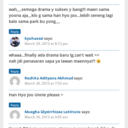
wah,,,,semoga drama y sukses y bang!!! maen sama
yoona aja,,,klo g sama han hyo joo…lebih seneng lagi
kalo sama park bu yong,,,,
Reply
kyuhaessi
says:
March 29, 2013 at 8:13 pm
whaaa…finally ada drama baru lg,can’t wait ><
nah jdi penasaran sapa ya lawan maennya??
Reply
Rezhita Adityana Akhmad
says:
March 30, 2013 at 7:53 am
Han Hyo Joo Unnie please >
Reply
Muegha Glyzirrhizae Letittute
says:
March 30, 2013 at 9:05 am