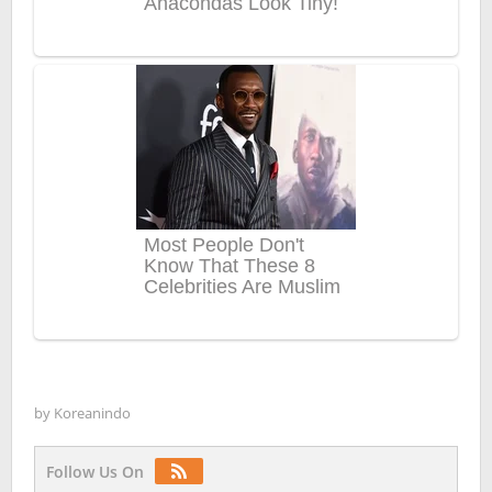
by
Koreanindo
Follow Us On