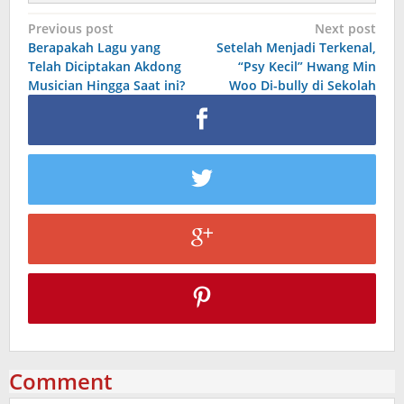
Post
Previous post
Next post
Berapakah Lagu yang
Setelah Menjadi Terkenal,
navigation
Telah Diciptakan Akdong
“Psy Kecil” Hwang Min
Musician Hingga Saat ini?
Woo Di-bully di Sekolah
Comment