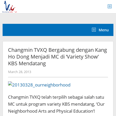
Skip
to
content
Menu
Changmin TVXQ Bergabung dengan Kang
Ho Dong Menjadi MC di ‘Variety Show’
KBS Mendatang
by
March 28, 2013
Koreanindo
Changmin TVXQ telah terpilih sebagai salah satu
MC untuk program variety KBS mendatang, ‘Our
Neighborhood Arts and Physical Education‘!