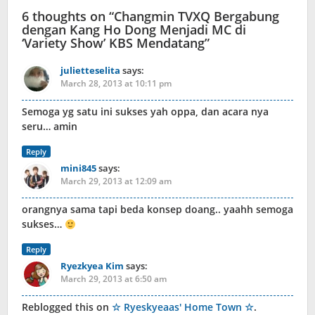
6 thoughts on “
Changmin TVXQ Bergabung
dengan Kang Ho Dong Menjadi MC di
‘Variety Show’ KBS Mendatang
”
julietteselita
says:
March 28, 2013 at 10:11 pm
Semoga yg satu ini sukses yah oppa, dan acara nya
seru… amin
Reply
mini845
says:
March 29, 2013 at 12:09 am
orangnya sama tapi beda konsep doang.. yaahh semoga
sukses…
Reply
Ryezkyea Kim
says:
March 29, 2013 at 6:50 am
Reblogged this on
☆ Ryeskyeaas' Home Town ☆
.