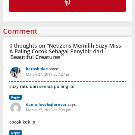
Comment
0 thoughts on “
Netizens Memilih Suzy Miss
A Paling Cocok Sebagai Penyihir dari
‘Beautiful Creatures‘
”
karashidae
says:
March 27, 2013 at 7:27 pm
suzy ratu dari semua polling lol
Reply
damnilovebsjforever
says:
March 27, 2013 at 7:29 pm
cocok kok :p
Reply