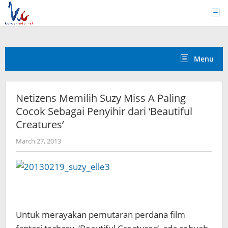
Skip
to
content
Menu
Netizens Memilih Suzy Miss A Paling
Cocok Sebagai Penyihir dari ‘Beautiful
Creatures‘
by
March 27, 2013
Koreanindo
Untuk merayakan pemutaran perdana film