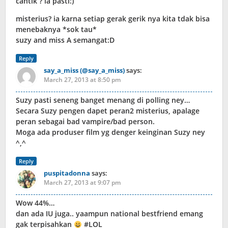
cantik ? ia pasti:)
misterius? ia karna setiap gerak gerik nya kita tdak bisa
menebaknya *sok tau*
suzy and miss A semangat:D
Reply
say_a_miss (@say_a_miss)
says:
March 27, 2013 at 8:50 pm
Suzy pasti seneng banget menang di polling ney…
Secara Suzy pengen dapet peran2 misterius, apalage
peran sebagai bad vampire/bad person.
Moga ada produser film yg denger keinginan Suzy ney
^,^
Reply
puspitadonna
says:
March 27, 2013 at 9:07 pm
Wow 44%…
dan ada IU juga.. yaampun national bestfriend emang
gak terpisahkan
#LOL