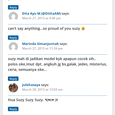
Reply
Dita Ayu M (@DiiitaAM)
says:
March 27, 2013 at 9:46 pm
can’t say anything…so proud of you suzy
Reply
Marinda Simanjuntak
says:
March 27, 2013 at 11:24 pm
suzy mah di jadikan model kyk apapun cocok sih..
polos oke,imut dpt, angkuh jg bs,galak, jedes, misterius,
ceria, semuanya oke…
Reply
julehasaya
says:
March 28, 2013 at 12:03 am
Hua Suzy Suzy Suzy. ٩(♥ε♥ )۶
Reply