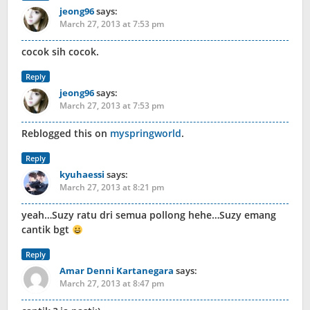
jeong96
says:
March 27, 2013 at 7:53 pm
cocok sih cocok.
Reply
jeong96
says:
March 27, 2013 at 7:53 pm
Reblogged this on
myspringworld
.
Reply
kyuhaessi
says:
March 27, 2013 at 8:21 pm
yeah…Suzy ratu dri semua pollong hehe…Suzy emang
cantik bgt
Reply
Amar Denni Kartanegara
says:
March 27, 2013 at 8:47 pm