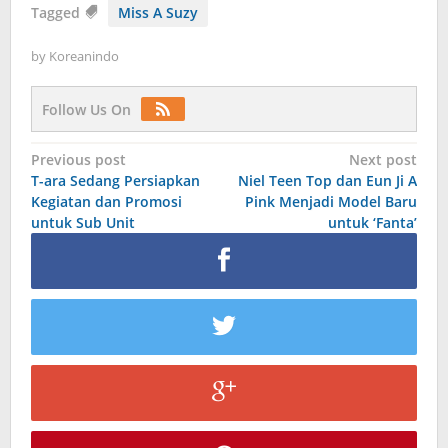
Tagged
Miss A Suzy
by
Koreanindo
Follow Us On
Post
Previous post
Next post
T-ara Sedang Persiapkan
Niel Teen Top dan Eun Ji A
navigation
Kegiatan dan Promosi
Pink Menjadi Model Baru
untuk Sub Unit
untuk ‘Fanta’