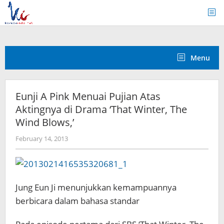
Skip
to
content
Menu
Eunji A Pink Menuai Pujian Atas
Aktingnya di Drama ‘That Winter, The
Wind Blows,’
by
February 14, 2013
Koreanindo
Jung Eun Ji menunjukkan kemampuannya
berbicara dalam bahasa standar