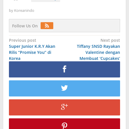
by
Koreanindo
Follow Us On
Post
Previous post
Next post
Super Junior K.R.Y Akan
Tiffany SNSD Rayakan
navigation
Rilis “Promise You” di
Valentine dengan
Korea
Membuat ‘Cupcakes’