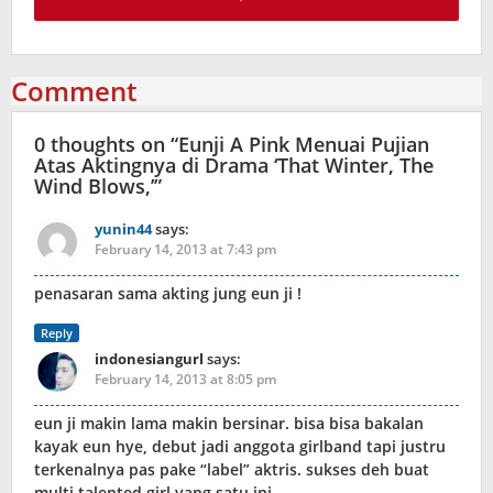
Comment
0 thoughts on “
Eunji A Pink Menuai Pujian
Atas Aktingnya di Drama ‘That Winter, The
Wind Blows,’
”
yunin44
says:
February 14, 2013 at 7:43 pm
penasaran sama akting jung eun ji !
Reply
indonesiangurl
says:
February 14, 2013 at 8:05 pm
eun ji makin lama makin bersinar. bisa bisa bakalan
kayak eun hye, debut jadi anggota girlband tapi justru
terkenalnya pas pake “label” aktris. sukses deh buat
multi talented girl yang satu ini.