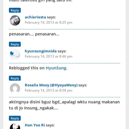
Reply
achieriesta
says:
February 14, 2013 at 8:25 pm
penasaran…. penasaran…
Reply
hyunsungimnida
says:
February 14, 2013 at 8:46 pm
Reblogged this on
HyunSung
.
Reply
Rosalia Mooy (@HyayaMooy)
says:
February 14, 2013 at 8:58 pm
aktingnya disini bguz bgd,,apalagi wktu nuang makanan
tu di Jo Insung,,ngakak….
Reply
Han Yoo Ri
says: