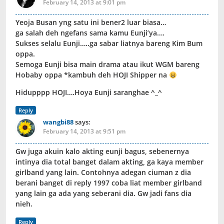
February 14, 2013 at 9:01 pm
Yeoja Busan yng satu ini bener2 luar biasa…
ga salah deh ngefans sama kamu Eunji’ya….
Sukses selalu Eunji…..ga sabar liatnya bareng Kim Bum
oppa.
Semoga Eunji bisa main drama atau ikut WGM bareng
Hobaby oppa *kambuh deh HOJI Shipper na
Hidupppp HOJI….Hoya Eunji saranghae ^_^
Reply
wangbi88
says:
February 14, 2013 at 9:51 pm
Gw juga akuin kalo akting eunji bagus, sebenernya
intinya dia total banget dalam akting, ga kaya member
girlband yang lain. Contohnya adegan ciuman z dia
berani banget di reply 1997 coba liat member girlband
yang lain ga ada yang seberani dia. Gw jadi fans dia
nieh.
Reply