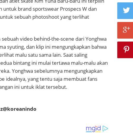
 atlet skate Kim Yuna baru-baru ini terpilih
an untuk brand sportswear Prospecs W dan
untuk sebuah photoshoot yang terlihat
s sebuah video behind-the-scene dari Yonghwa
ma syuting, dan klip ini mengungkapkan bahwa
lihat malu satu sama lain. Saat saling
edua bintang ini mulai tertawa malu-malu akan
reka. Yonghwa sebelumnya mengungkapkan
pe idealnya, yang tentu saja membuat fans
gan ini untuk iklat tersebut.
ez@koreanindo