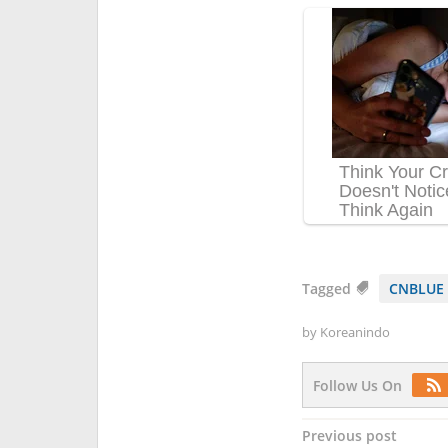
Tagged
CNBLUE
by
Koreanindo
Follow Us On
Post
Previous post