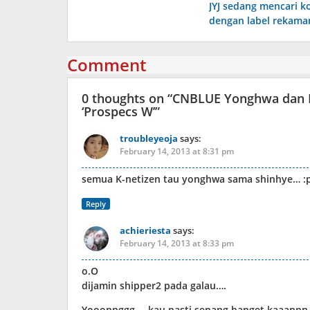
JYJ sedang mencari k
navigation
dengan label rekaman
Comment
0 thoughts on “
CNBLUE Yonghwa dan Ki
‘Prospecs W’
”
troubleyeoja
says:
February 14, 2013 at 8:31 pm
semua K-netizen tau yonghwa sama shinhye… :
Reply
achieriesta
says:
February 14, 2013 at 8:33 pm
o.O
dijamin shipper2 pada galau….
Yooonnggg…. kau pasti senang banget kaaannn