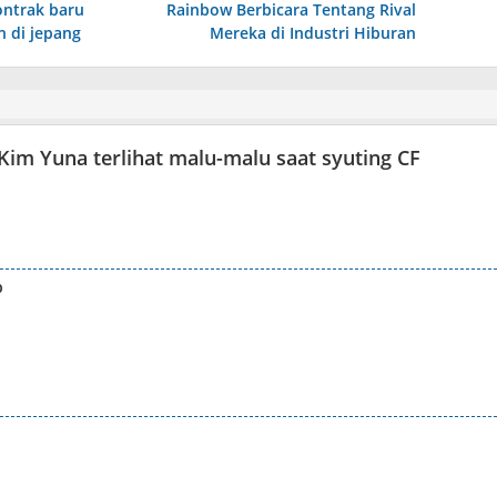
ontrak baru
Rainbow Berbicara Tentang Rival
 di jepang
Mereka di Industri Hiburan
m Yuna terlihat malu-malu saat syuting CF
p
…..