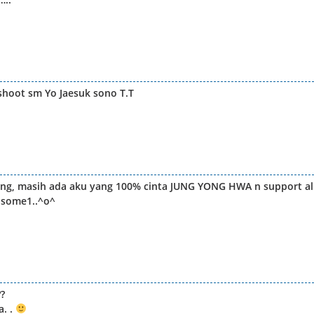
shoot sm Yo Jaesuk sono T.T
ng, masih ada aku yang 100% cinta JUNG YONG HWA n support al
 some1..^o^
?
a. .