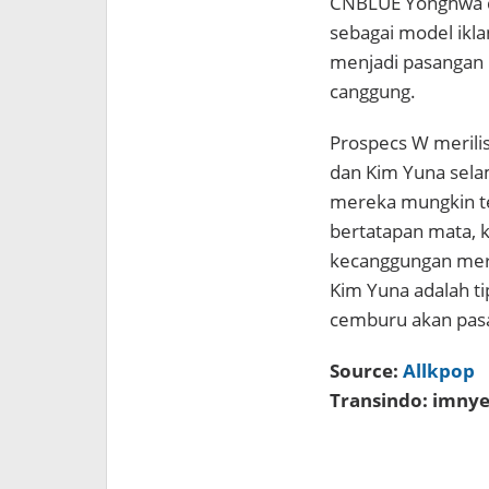
CNBLUE Yonghwa dan
sebagai model ikl
menjadi pasangan 
canggung.
Prospecs W merili
dan Kim Yuna sela
mereka mungkin ter
bertatapan mata, k
kecanggungan me
Kim Yuna adalah ti
cemburu akan pasan
Source:
Allkpop
Transindo: imny