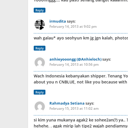
Reply
irmudita
says:
February 14, 2013 at 9:02 pm
wah galau* ayo seohyun km jg jgn kalah, photo
Reply
anhieyooongg (@Anhieloch)
says:
February 14, 2013 at 10:56 pm
Wach Indonesia kebanyakan shipper. Tenang Yo
about you n CNBLUE, not like you because with
Reply
Rahmadya Setiana
says:
February 15, 2013 at 11:02 am
si kim yuna mukanya agak2 ke sohee2an(?) ya.. ?
hehehe. . agak mirip lah tipe2 wajah pendiamny