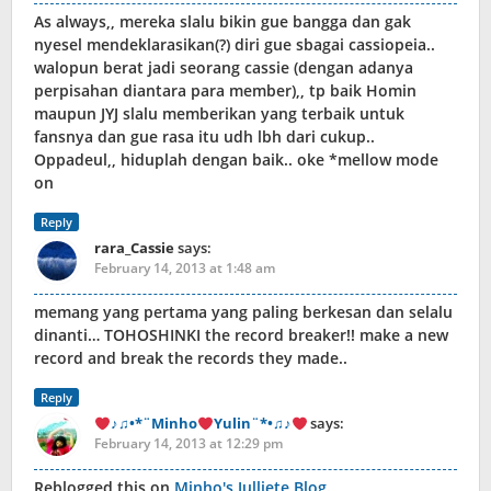
As always,, mereka slalu bikin gue bangga dan gak
nyesel mendeklarasikan(?) diri gue sbagai cassiopeia..
walopun berat jadi seorang cassie (dengan adanya
perpisahan diantara para member),, tp baik Homin
maupun JYJ slalu memberikan yang terbaik untuk
fansnya dan gue rasa itu udh lbh dari cukup..
Oppadeul,, hiduplah dengan baik.. oke *mellow mode
on
Reply
rara_Cassie
says:
February 14, 2013 at 1:48 am
memang yang pertama yang paling berkesan dan selalu
dinanti… TOHOSHINKI the record breaker!! make a new
record and break the records they made..
Reply
♪♫•*¨Minho
Yulin¨*•♫♪
says:
February 14, 2013 at 12:29 pm
Reblogged this on
Minho's Julliete Blog
.