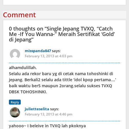
Comment
0 thoughts on “
Single Jepang TVXQ, “Catch
Me -If You Wanna-” Meraih Sertifikat ‘Gold’
di Jepang
”
misspanda847
says:
February 13, 2013 at 4:03 pm
alhamdulillah.
Selalu ada rekor baru yg di cetak nama tohoshinki di
jepang. Berkali2 selalu ada tittle ‘idol kpop pertama….’
baik waktu ber5 maupun 2orang.selalu sukses TVXQ
DBSK TOHOSHINKI.
Reply
julietteselita
says:
February 13, 2013 at 4:46 pm
yahooo~ I beleive in TVXQ lah pkoknya