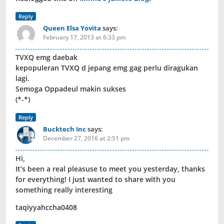
Reply
Queen Elsa Yovita
says:
February 17, 2013 at 6:33 pm
TVXQ emg daebak
kepopuleran TVXQ d jepang emg gag perlu diragukan
lagi.
Semoga Oppadeul makin sukses
(*-*)
Reply
Bucktech Inc
says:
December 27, 2016 at 2:51 pm
Hi,
It’s been a real pleasuse to meet you yesterday, thanks
for everything! I just wanted to share with you
something really interesting
taqiyyahccha0408