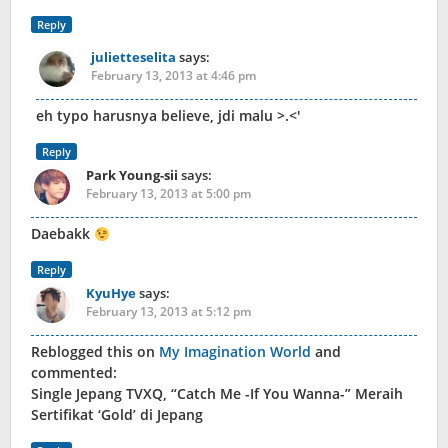
Reply
julietteselita
says:
February 13, 2013 at 4:46 pm
eh typo harusnya believe, jdi malu >.<'
Reply
Park Young-sii
says:
February 13, 2013 at 5:00 pm
Daebakk
Reply
KyuHye
says:
February 13, 2013 at 5:12 pm
Reblogged this on
My Imagination World
and
commented:
Single Jepang TVXQ, “Catch Me -If You Wanna-” Meraih
Sertifikat ‘Gold’ di Jepang