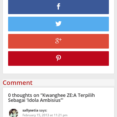
Comment
0 thoughts on “
Kwanghee ZE:A Terpilih
Sebagai ‘Idola Ambisius’
”
sallysetia
says:
February 15, 2013 at 11:21 pm