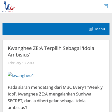
Skip
to
content
Menu
Kwanghee ZE:A Terpilih Sebagai ‘Idola
Ambisius’
by
February 13, 2013
Koreanindo
Pada siaran mendatang dari MBC Every1 ‘Weekly
Idol’, Kwanghee ZE:A mengalahkan Sunhwa
SECRET, dan ia diberi gelar sebagai ‘idola
ambisius’!