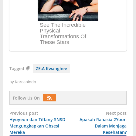
Tagged
ZE:A Kwanghee
by
Koreanindo
Follow Us On
Post
Previous post
Next post
Hyoyeon dan Tiffany SNSD
Apakah Rahasia 2Yoon
navigation
Mengungkapkan Obsesi
Dalam Menjaga
Mereka
Kesehatan?