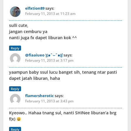
elfxtion89
says:
February 11, 2013 at 11:23 am
sulli cute,
jangan cemburu ya
nanti juga fx dapet liburan kok ^^
Reply
@fiaaiueo ƪ(๑ˆ⌣ˆ๑)∫
says:
February 11, 2013 at 3:17 pm
yaampun baby ssul lucu banget sih, tenang ntar pasti
dapet jatah liburan, haha
Reply
flamersherotic
says:
February 11, 2013 at 3:43 pm
Kyeowo.. Hahaa tnang sul, nanti SHINee liburan’a brg
f(x)
Reply