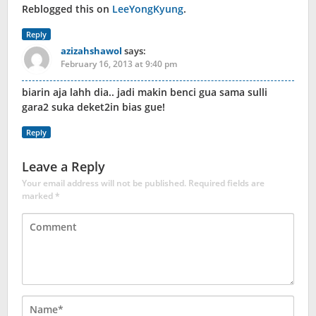
Reblogged this on
LeeYongKyung
.
Reply
azizahshawol
says:
February 16, 2013 at 9:40 pm
biarin aja lahh dia.. jadi makin benci gua sama sulli
gara2 suka deket2in bias gue!
Reply
Leave a Reply
Your email address will not be published.
Required fields are
marked
*