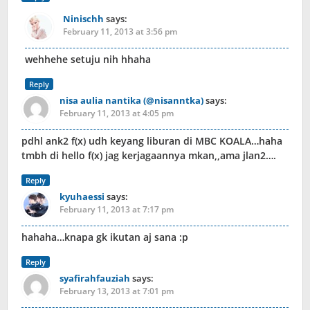
Ninischh
says:
February 11, 2013 at 3:56 pm
wehhehe setuju nih hhaha
Reply
nisa aulia nantika (@nisanntka)
says:
February 11, 2013 at 4:05 pm
pdhl ank2 f(x) udh keyang liburan di MBC KOALA…haha
tmbh di hello f(x) jag kerjagaannya mkan,,ama jlan2….
Reply
kyuhaessi
says:
February 11, 2013 at 7:17 pm
hahaha…knapa gk ikutan aj sana :p
Reply
syafirahfauziah
says:
February 13, 2013 at 7:01 pm