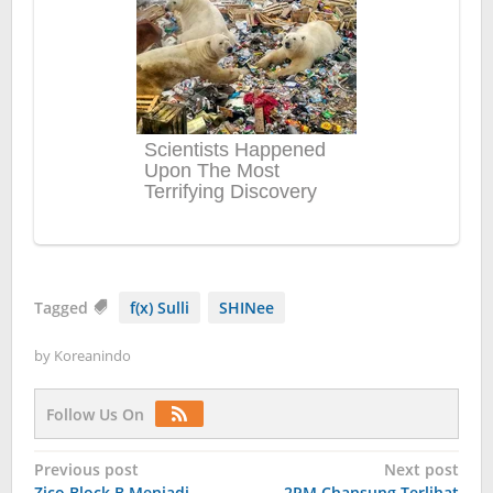
Tagged
f(x) Sulli
SHINee
by
Koreanindo
Follow Us On
Post
Previous post
Next post
Zico Block B Menjadi
2PM Chansung Terlihat