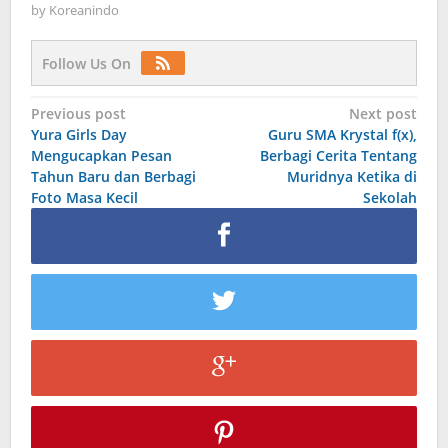
by
Koreanindo
Follow Us On
Post
Previous post
Next post
Yura Girls Day
Guru SMA Krystal f(x),
navigation
Mengucapkan Pesan
Berbagi Cerita Tentang
Tahun Baru dan Berbagi
Muridnya Ketika di
Foto Masa Kecil
Sekolah