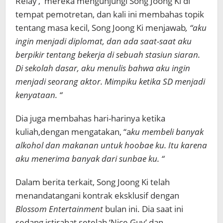
Relay’, mereka mengunjungi Song Joong Ki di
tempat pemotretan, dan kali ini membahas topik
tentang masa kecil, Song Joong Ki menjawab
, “aku
ingin menjadi diplomat, dan ada saat-saat aku
berpikir tentang bekerja di sebuah stasiun siaran.
Di sekolah dasar, aku menulis bahwa aku ingin
menjadi seorang aktor. Mimpiku ketika SD menjadi
kenyataan. “
Dia juga membahas hari-harinya ketika
kuliah,dengan mengatakan, “a
ku membeli banyak
alkohol dan makanan untuk hoobae ku. Itu karena
aku menerima banyak dari sunbae ku. “
Dalam berita terkait, Song Joong Ki telah
menandatangani kontrak eksklusif dengan
Blossom Entertainment
bulan ini. Dia saat ini
sedang istirahat setelah ‘Nice Guy’ dan