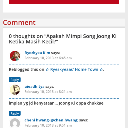
Comment
0 thoughts on “
Apakah Mimpi Song Joong Ki
Ketika Masih Kecil?
”
Ryezkyea Kim
says:
February 10, 2013 at 6:45 am
Reblogged this on
☆ Ryeskyeaas' Home Town ☆
.
Reply
aieadhitya
says:
February 10, 2013 at 8:21 am
impian yg jd kenyataan… Joong Ki oppa chukkae
Reply
cheni hwang (@chenihwang)
says:
February 10, 2013 at 9:51 am