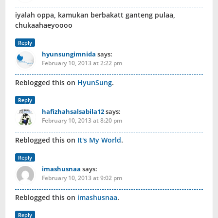
iyalah oppa, kamukan berbakatt ganteng pulaa,
chukaahaeyoooo
Reply
hyunsungimnida
says:
February 10, 2013 at 2:22 pm
Reblogged this on
HyunSung
.
Reply
hafizhahsalsabila12
says:
February 10, 2013 at 8:20 pm
Reblogged this on
It's My World
.
Reply
imashusnaa
says:
February 10, 2013 at 9:02 pm
Reblogged this on
imashusnaa
.
Reply