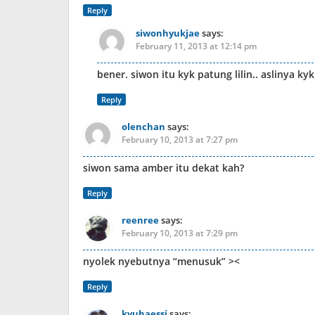
Reply
siwonhyukjae
says:
February 11, 2013 at 12:14 pm
bener. siwon itu kyk patung lilin.. aslinya ky
Reply
olenchan
says:
February 10, 2013 at 7:27 pm
siwon sama amber itu dekat kah?
Reply
reenree
says:
February 10, 2013 at 7:29 pm
nyolek nyebutnya “menusuk” ><
Reply
kyuhaessi
says: