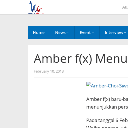
Skip
Au
to
content
Home
News
Event
Interview
Amber f(x) Menu
by
February 10, 2013
Koreanindo
Amber f(x) baru-ba
menunjukkan pers
Pada tanggal 6 Feb
Weibo dengan judu