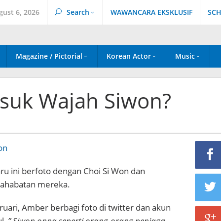
gust 6, 2026
Search
WAWANCARA EKSKLUSIF
SCH
Magazine / Pictorial
Korean Actor
Music
suk Wajah Siwon?
ru ini berfoto dengan Choi Si Won dan
ahabatan mereka.
ruari, Amber berbagi foto di twitter dan akun
l,
” Siwon oppa seperti orang-orang penjaga