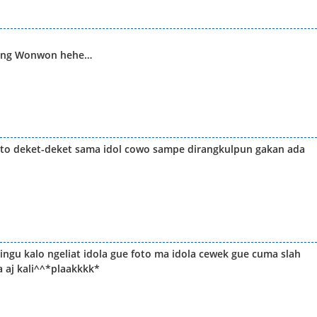
bang Wonwon hehe…
oto deket-deket sama idol cowo sampe dirangkulpun gakan ada
ingu kalo ngeliat idola gue foto ma idola cewek gue cuma slah
 aj kali^^*plaakkkk*