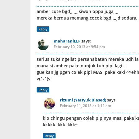
amber cute bgd,,,,,,,siwon oppa juga,,,,
mereka berdua memang cocok bgd,,,,jd sodara,,,,
Reply
maharaniELF
says:
February 10, 2013 at 9:54 pm
serius suka ngeliat persahabatan mereka udh l
mana si amber pake nunjuk tuh pipi lagi..
gue kan jg pgen colek pipi MASI pake kaki ^^eh
v(`-`)v
Reply
rizumi (YeHyuk Biased)
says:
February 11, 2013 at 1:12 am
klo chingu pengen colek pipinya masi pake k
kkkkk..kkk..kkk~
Reply