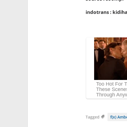
indotrans : kidi
Tagged
f(x) Amb