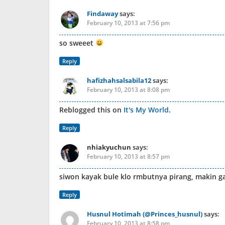
Findaway
says:
February 10, 2013 at 7:56 pm
so sweeet
Reply
hafizhahsalsabila12
says:
February 10, 2013 at 8:08 pm
Reblogged this on
It's My World
.
Reply
nhiakyuchun
says:
February 10, 2013 at 8:57 pm
siwon kayak bule klo rmbutnya pirang, makin ga
Reply
Husnul Hotimah (@Princes_husnul)
says:
February 10, 2013 at 8:58 pm