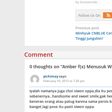
by
Koreanindo
Follow Us On
Post
Previous post
Minhyuk CNBLUE Ce
navigation
Tinggi Jungshin?
Comment
0 thoughts on “
Amber f(x) Menusuk W
pichimay
says:
February 10, 2013 at 7:26 pm
Iyalah namanya juga choi siwon oppa,dia itu per
sebenernya…handsome and sweet smile,gak heran
beneran orang atau patug karena sama persis b
banget,lagi pose itu pasti siwon oppa.