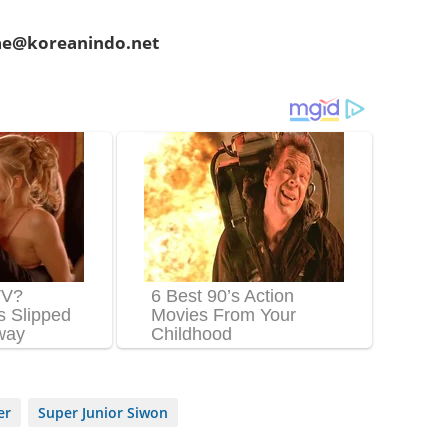
hae@koreanindo.net
er
Super Junior Siwon