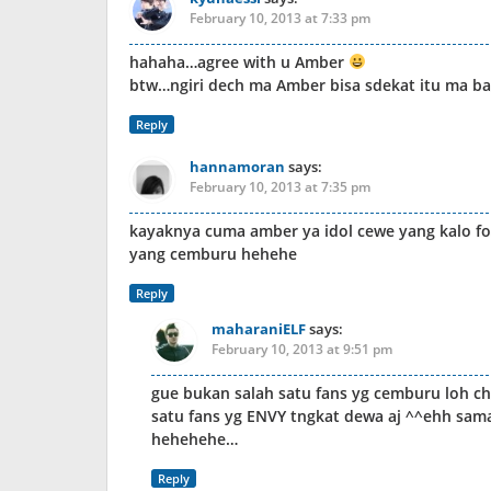
February 10, 2013 at 7:33 pm
hahaha…agree with u Amber
btw…ngiri dech ma Amber bisa sdekat itu ma 
Reply
hannamoran
says:
February 10, 2013 at 7:35 pm
kayaknya cuma amber ya idol cewe yang kalo f
yang cemburu hehehe
Reply
maharaniELF
says:
February 10, 2013 at 9:51 pm
gue bukan salah satu fans yg cemburu loh ch
satu fans yg ENVY tngkat dewa aj ^^ehh sama
hehehehe…
Reply