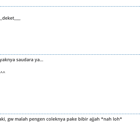
deket,,,,,
ayaknya saudara ya…
h^^
aki, gw malah pengen coleknya pake bibir ajjah *nah loh*