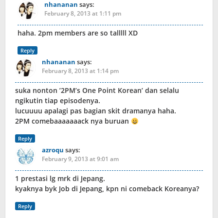
nhananan
says:
February 8, 2013 at 1:11 pm
haha. 2pm members are so talllll XD
Reply
nhananan
says:
February 8, 2013 at 1:14 pm
suka nonton ’2PM’s One Point Korean’ dan selalu
ngikutin tiap episodenya.
lucuuuu apalagi pas bagian skit dramanya haha.
2PM comebaaaaaaack nya buruan
Reply
azroqu
says:
February 9, 2013 at 9:01 am
1 prestasi lg mrk di Jepang.
kyaknya byk Job di Jepang, kpn ni comeback Koreanya?
Reply