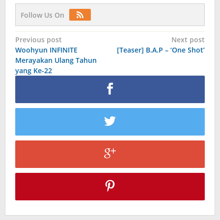
Follow Us On
Post
Previous post
Next post
Woohyun INFINITE
[Teaser] B.A.P – ‘One Shot’
navigation
Merayakan Ulang Tahun
yang Ke-22