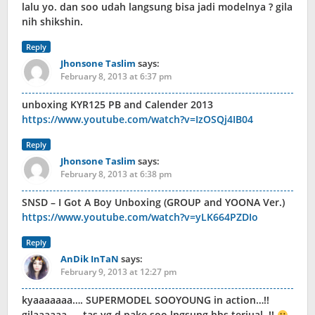
lalu yo. dan soo udah langsung bisa jadi modelnya ? gila
nih shikshin.
Reply
Jhonsone Taslim
says:
February 8, 2013 at 6:37 pm
unboxing KYR125 PB and Calender 2013
https://www.youtube.com/watch?v=IzOSQj4IB04
Reply
Jhonsone Taslim
says:
February 8, 2013 at 6:38 pm
SNSD – I Got A Boy Unboxing (GROUP and YOONA Ver.)
https://www.youtube.com/watch?v=yLK664PZDIo
Reply
AnDik InTaN
says:
February 9, 2013 at 12:27 pm
kyaaaaaaa…. SUPERMODEL SOOYOUNG in action…!!
gilaaaaaa….. tas yg d pake soo lngsung hbs terjual..!!