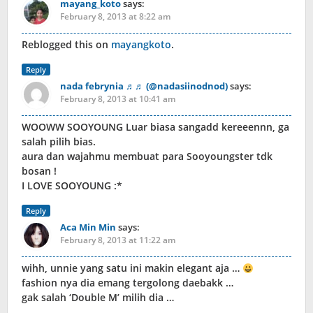
mayang_koto
says:
February 8, 2013 at 8:22 am
Reblogged this on
mayangkoto
.
Reply
nada febrynia ♬♬ (@nadasiinodnod)
says:
February 8, 2013 at 10:41 am
WOOWW SOOYOUNG Luar biasa sangadd kereeennn, ga
salah pilih bias.
aura dan wajahmu membuat para Sooyoungster tdk
bosan !
I LOVE SOOYOUNG :*
Reply
Aca Min Min
says:
February 8, 2013 at 11:22 am
wihh, unnie yang satu ini makin elegant aja …
fashion nya dia emang tergolong daebakk …
gak salah ‘Double M’ milih dia …