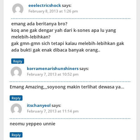
eeelectricshock
says:
February 8, 2013 at 1:26 pm
emang ada beritanya bro?
koq ane gak dengar yah dari k-sones apa lu yang
melebih-lebihkan?
gak gmn-gmn sich tetapi kalau melebih-lebihkan gak
ada bukti gak enak dibaca banyak orang..
Reply
korramenarishunshiners
says:
February 7, 2013 at 10:52 pm
Emang Amazing,,,soyoong makin terlihat dewasa ya…
Reply
itschanyeol
says:
February 7, 2013 at 11:14 pm
neomu yeppeo unnie
Reply