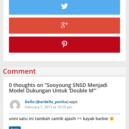
Comment
0 thoughts on “
Sooyoung SNSD Menjadi
Model Dukungan Untuk ‘Double M’
”
Della (@ardella_yunita)
says:
February 7, 2013 at 10:10 pm
unni satu ini tambah cantik ajasih >< kayak barbie
Reply