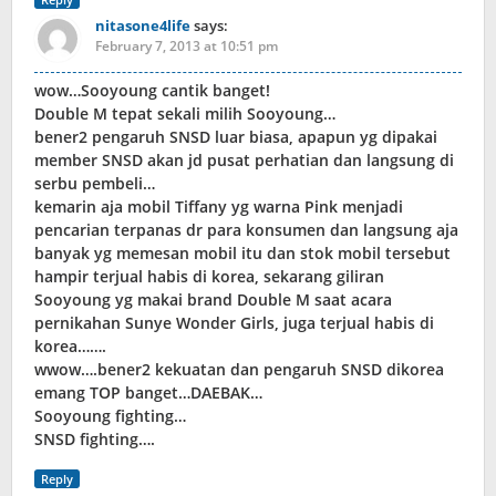
nitasone4life
says:
February 7, 2013 at 10:51 pm
wow…Sooyoung cantik banget!
Double M tepat sekali milih Sooyoung…
bener2 pengaruh SNSD luar biasa, apapun yg dipakai
member SNSD akan jd pusat perhatian dan langsung di
serbu pembeli…
kemarin aja mobil Tiffany yg warna Pink menjadi
pencarian terpanas dr para konsumen dan langsung aja
banyak yg memesan mobil itu dan stok mobil tersebut
hampir terjual habis di korea, sekarang giliran
Sooyoung yg makai brand Double M saat acara
pernikahan Sunye Wonder Girls, juga terjual habis di
korea…….
wwow….bener2 kekuatan dan pengaruh SNSD dikorea
emang TOP banget…DAEBAK…
Sooyoung fighting…
SNSD fighting….
Reply