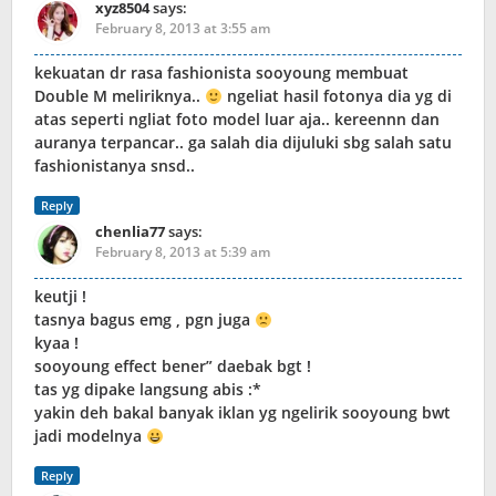
xyz8504
says:
February 8, 2013 at 3:55 am
kekuatan dr rasa fashionista sooyoung membuat
Double M meliriknya..
ngeliat hasil fotonya dia yg di
atas seperti ngliat foto model luar aja.. kereennn dan
auranya terpancar.. ga salah dia dijuluki sbg salah satu
fashionistanya snsd..
Reply
chenlia77
says:
February 8, 2013 at 5:39 am
keutji !
tasnya bagus emg , pgn juga
kyaa !
sooyoung effect bener” daebak bgt !
tas yg dipake langsung abis :*
yakin deh bakal banyak iklan yg ngelirik sooyoung bwt
jadi modelnya
Reply