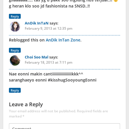
g heran klo soo jd fashionista na SNSD..!!
Reply
AnDik InTaN
says:
February 9, 2013 at 12:35 pm
Reblogged this on
AnDik InTan Zone
.
Reply
Choi Soo Mal
says:
February 18, 2013 at 7:11 pm
Nae eonni makin cantiiiiiiiiiiiiiiiiikkk^^
saranghaeyo eonni #kisshugSooyoungEonni
Reply
Leave a Reply
Your email address will not be published.
Required fields are
marked
*