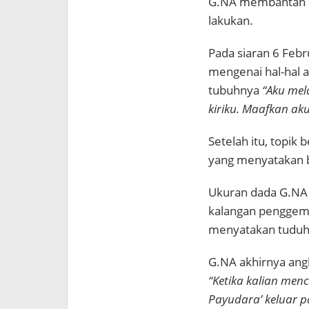
G.NA membantah ru
lakukan.
Pada siaran 6 Febr
mengenai hal-hal a
tubuhnya
“Aku mel
kiriku. Maafkan aku,
Setelah itu, topi
yang menyatakan 
Ukuran dada G.NA 
kalangan penggema
menyatakan tuduh
G.NA akhirnya angk
“Ketika kalian men
Payudara’ keluar pa