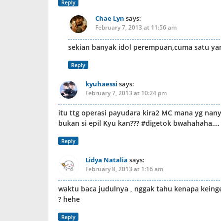
Reply
Chae Lyn
says:
February 7, 2013 at 11:56 am
sekian banyak idol perempuan,cuma satu y
Reply
kyuhaessi
says:
February 7, 2013 at 10:24 pm
itu ttg operasi payudara kira2 MC mana yg nany
bukan si epil Kyu kan??? #digetok bwahahaha….
Reply
Lidya Natalia
says:
February 8, 2013 at 1:16 am
waktu baca judulnya , nggak tahu kenapa kein
? hehe
Reply