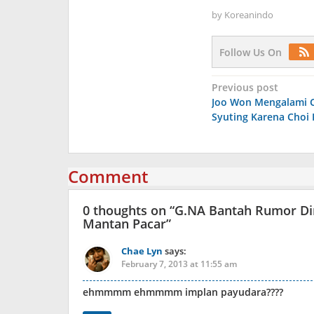
by
Koreanindo
Follow Us On
Post
Previous post
Joo Won Mengalami C
navigation
Syuting Karena Choi
Comment
0 thoughts on “
G.NA Bantah Rumor Dir
Mantan Pacar
”
Chae Lyn
says:
February 7, 2013 at 11:55 am
ehmmmm ehmmmm implan payudara????