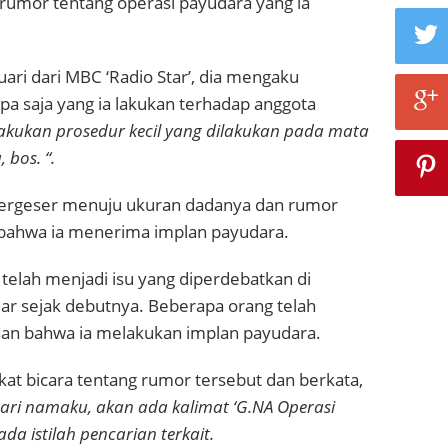
mor tentang operasi payudara yang ia
uari dari MBC ‘Radio Star’, dia mengaku
pa saja yang ia lakukan terhadap anggota
akukan prosedur kecil yang dilakukan pada mata
 bos. “.
k bergeser menuju ukuran dadanya dan rumor
bahwa ia menerima implan payudara.
telah menjadi isu yang diperdebatkan di
r sejak debutnya. Beberapa orang telah
an bahwa ia melakukan implan payudara.
at bicara tentang rumor tersebut dan berkata,
cari namaku, akan ada kalimat ‘G.NA Operasi
da istilah pencarian terkait.