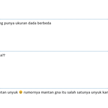
ang punya ukuran dada berbeda
a??
getan unyuk
rumornya mantan gna itu salah satunya unyuk ka