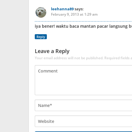
leehanna89
says:
February 9, 2013 at 1:29 am
iya bener! waktu baca mantan pacar langsung 
Reply
Leave a Reply
Your email address will not be published.
Required fields