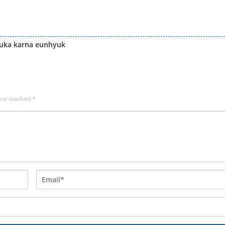
buka karna eunhyuk
 are marked
*