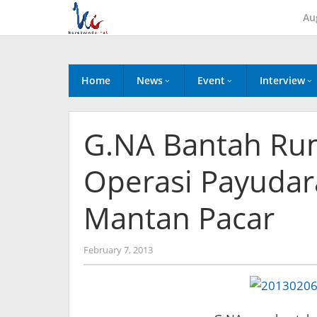
Skip
Au
to
content
Home
News
Event
Interview
G.NA Bantah Ru
Operasi Payudar
Mantan Pacar
by
February 7, 2013
Koreanindo