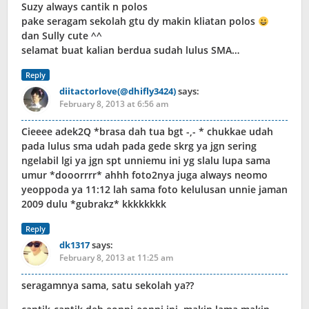
Suzy always cantik n polos
pake seragam sekolah gtu dy makin kliatan polos
dan Sully cute ^^
selamat buat kalian berdua sudah lulus SMA…
Reply
diitactorlove(@dhifly3424)
says:
February 8, 2013 at 6:56 am
Cieeee adek2Q *brasa dah tua bgt -,- * chukkae udah
pada lulus sma udah pada gede skrg ya jgn sering
ngelabil lgi ya jgn spt unniemu ini yg slalu lupa sama
umur *dooorrrr* ahhh foto2nya juga always neomo
yeoppoda ya 11:12 lah sama foto kelulusan unnie jaman
2009 dulu *gubrakz* kkkkkkkk
Reply
dk1317
says:
February 8, 2013 at 11:25 am
seragamnya sama, satu sekolah ya??