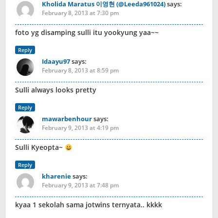
Kholida Maratus 이영현 (@Leeda961024)
says:
February 8, 2013 at 7:30 pm
foto yg disamping sulli itu yookyung yaa~~
Reply
Idaayu97
says:
February 8, 2013 at 8:59 pm
Sulli always looks pretty
Reply
mawarbenhour
says:
February 9, 2013 at 4:19 pm
Sulli Kyeopta~
Reply
kharenie
says:
February 9, 2013 at 7:48 pm
kyaa 1 sekolah sama jotwins ternyata.. kkkk