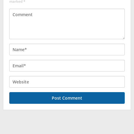
marked
*