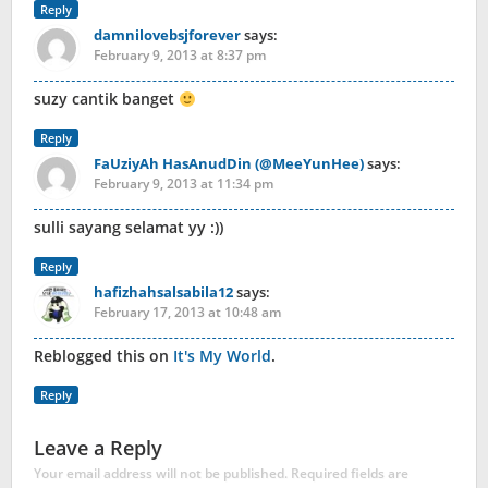
Reply
damnilovebsjforever
says:
February 9, 2013 at 8:37 pm
suzy cantik banget
Reply
FaUziyAh HasAnudDin (@MeeYunHee)
says:
February 9, 2013 at 11:34 pm
sulli sayang selamat yy :))
Reply
hafizhahsalsabila12
says:
February 17, 2013 at 10:48 am
Reblogged this on
It's My World
.
Reply
Leave a Reply
Your email address will not be published.
Required fields are