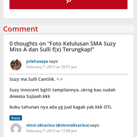
Comment
0 thoughts on “
Foto Kelulusan SMA Suzy
Miss A dan Sulli f(x) Terungkap!
”
julehasaya
says:
February 7, 2013 at 10:57 pm
Suzy ma Sulli Cantiiik. >.<
Suzy innocent bgttt tampilannya..skrng kau sudah
dewasa Sujiaah.kkk
buku tahunan nya ada yg jual kagak yak.kkk OTL
Reply
vinni oktarina (@vinnioktarina)
says:
February 7, 2013 at 11:09 pm