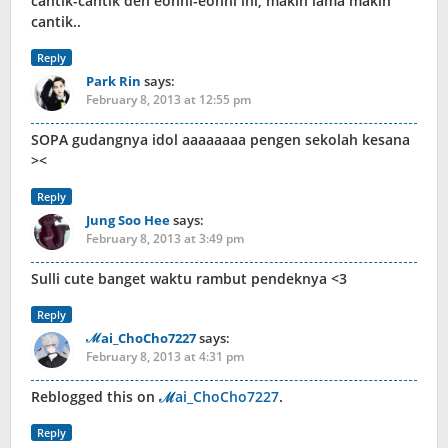
cantik-cantik deh eonni-eonni ini, makin lama makin
cantik..
Reply
Park Rin
says:
February 8, 2013 at 12:55 pm
SOPA gudangnya idol aaaaaaaa pengen sekolah kesana
><
Reply
Jung Soo Hee
says:
February 8, 2013 at 3:49 pm
Sulli cute banget waktu rambut pendeknya <3
Reply
ℳai_ChoCho7227
says:
February 8, 2013 at 4:31 pm
Reblogged this on
ℳai_ChoCho7227
.
Reply