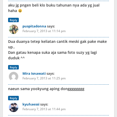
aku jg pngen beli klo buku tahunan nya ada yg jual
haha
Reply
puspitadonna
says:
February 7, 2013 at 11:14 pm
Dua duanya tetep keliatan cantik meski gak pake make
up..
Dan gatau kenapa suka aja sama foto suzy yg lagi
duduk ^^
Reply
Mira Isnawati
says:
February 7, 2013 at 11:25 pm
naeun sama yookyung aping dongggggggg
Reply
kyuhaessi
says:
February 7, 2013 at 11:44 pm