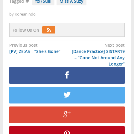
Tagged
f(x) Sulli
Miss A Suzy
by
Koreanindo
Follow Us On
Post
Previous post
Next post
[PV] ZE:A5 – “She’s Gone”
[Dance Practice] SISTAR19
navigation
– “Gone Not Around Any
Longer”