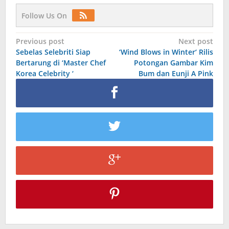
Follow Us On
Post
Previous post
Next post
Sebelas Selebriti Siap
‘Wind Blows in Winter‘ Rilis
navigation
Bertarung di ‘Master Chef
Potongan Gambar Kim
Korea Celebrity ‘
Bum dan Eunji A Pink