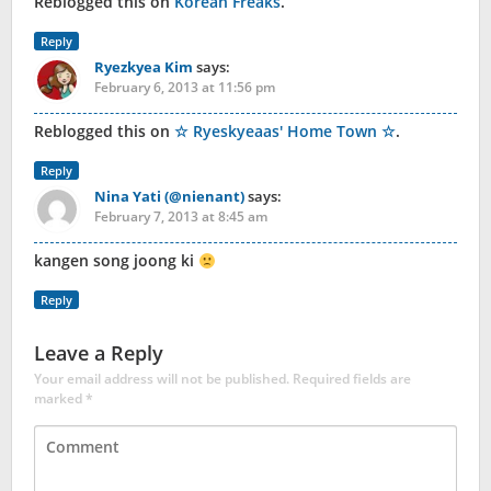
Reblogged this on
Korean Freaks
.
Reply
Ryezkyea Kim
says:
February 6, 2013 at 11:56 pm
Reblogged this on
☆ Ryeskyeaas' Home Town ☆
.
Reply
Nina Yati (@nienant)
says:
February 7, 2013 at 8:45 am
kangen song joong ki
Reply
Leave a Reply
Your email address will not be published.
Required fields are
marked
*