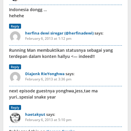
Indonesia dongg …
hehehe
Reply
herfina dewi siregar (@herfinadewi)
says:
February 6, 2013 at 1:12 pm
Running Man membuktikan statusnya sebagai yang
terdepan dalam konten hallyu <— indeed!!
Reply
Diajenk RieYonghwa
says:
February 6, 2013 at 3:36 pm
next episode guestnya yonghwa,jess,tae ma
yuri..spesial snake year
Reply
haetakyut
says:
February 6, 2013 at 5:10 pm