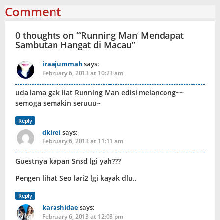
Comment
0 thoughts on “
‘Running Man’ Mendapat
Sambutan Hangat di Macau
”
iraajummah
says:
February 6, 2013 at 10:23 am
uda lama gak liat Running Man edisi melancong~~
semoga semakin seruuu~
Reply
dkirei
says:
February 6, 2013 at 11:11 am
Guestnya kapan Snsd lgi yah???
Pengen lihat Seo lari2 lgi kayak dlu..
Reply
karashidae
says:
February 6, 2013 at 12:08 pm