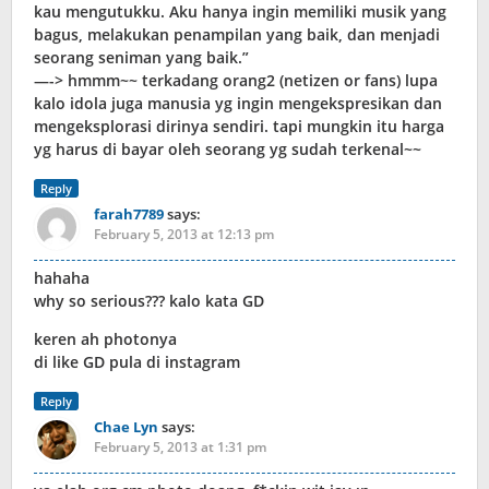
kau mengutukku. Aku hanya ingin memiliki musik yang
bagus, melakukan penampilan yang baik, dan menjadi
seorang seniman yang baik.”
—-> hmmm~~ terkadang orang2 (netizen or fans) lupa
kalo idola juga manusia yg ingin mengekspresikan dan
mengeksplorasi dirinya sendiri. tapi mungkin itu harga
yg harus di bayar oleh seorang yg sudah terkenal~~
Reply
farah7789
says:
February 5, 2013 at 12:13 pm
hahaha
why so serious??? kalo kata GD
keren ah photonya
di like GD pula di instagram
Reply
Chae Lyn
says:
February 5, 2013 at 1:31 pm