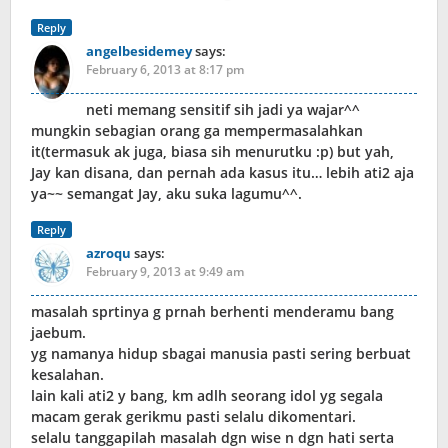
Reply
angelbesidemey
says:
February 6, 2013 at 8:17 pm
neti memang sensitif sih jadi ya wajar^^
mungkin sebagian orang ga mempermasalahkan
it(termasuk ak juga, biasa sih menurutku :p) but yah,
Jay kan disana, dan pernah ada kasus itu… lebih ati2 aja
ya~~ semangat Jay, aku suka lagumu^^.
Reply
azroqu
says:
February 9, 2013 at 9:49 am
masalah sprtinya g prnah berhenti menderamu bang
jaebum.
yg namanya hidup sbagai manusia pasti sering berbuat
kesalahan.
lain kali ati2 y bang, km adlh seorang idol yg segala
macam gerak gerikmu pasti selalu dikomentari.
selalu tanggapilah masalah dgn wise n dgn hati serta