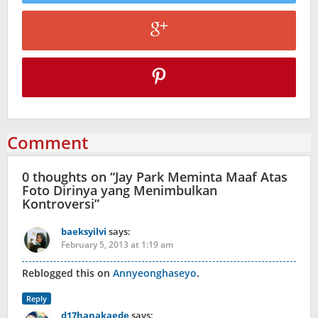
Comment
0 thoughts on “
Jay Park Meminta Maaf Atas
Foto Dirinya yang Menimbulkan
Kontroversi
”
baeksyilvi
says:
February 5, 2013 at 1:19 am
Reblogged this on
Annyeonghaseyo
.
Reply
d17hanakaede
says: