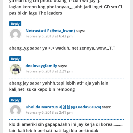
ya elah org cm photo doang, f*ckin wit jay ;p
lagian kerenn kog photonyaa,,,,,ahh jadi inget GD sm CL
pas bikin lagu The leaders
Reply
Netrastuti F (@eta_kwon)
says:
February 5, 2013 at 6:43 pm
abang,,yg sabar ya >.< waduh,,netizennya,,wow,,,T.T
Reply
deeloveygfamily
says:
February 6, 2013 at 2:21 pm
abang jay sabar yahhh,tapi lebih ati” aja yah lain
kali,neti suka kepo bin rempong
Reply
Kholida Maratus 이영현 (@Leeda961024)
says:
February 6, 2013 at 2:41 pm
klo di ameriki sih gapapa.lahh ini jay kerja di korea……….
lain kali lebih berhati hati lagi klo bertindak