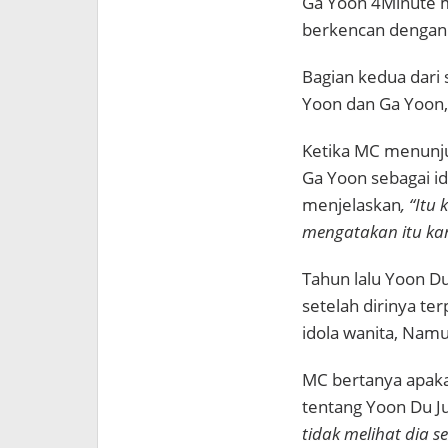
Ga Yoon 4Minute m
berkencan denga
Bagian kedua dari 
Yoon dan Ga Yoon, 
Ketika MC menunju
Ga Yoon sebagai id
menjelaskan
, “Itu
mengatakan itu kar
Tahun lalu Yoon D
setelah dirinya ter
idola wanita, Namu
MC bertanya apaka
tentang Yoon Du J
tidak melihat dia s