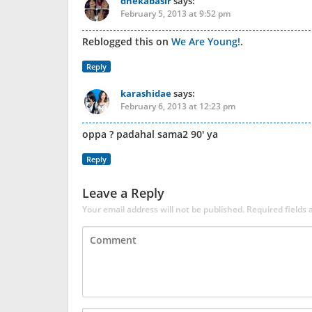
dhekabasir
says:
February 5, 2013 at 9:52 pm
Reblogged this on
We Are Young!
.
Reply
karashidae
says:
February 6, 2013 at 12:23 pm
oppa ? padahal sama2 90′ ya
Reply
Leave a Reply
Your email address will not be published.
Required fields