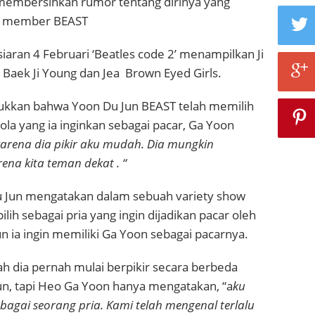
embersihkan rumor tentang dirinya yang
n member BEAST
siaran 4 Februari ‘Beatles code 2’ menampilkan Ji
Baek Ji Young dan Jea Brown Eyed Girls.
kkan bahwa Yoon Du Jun BEAST telah memilih
ola yang ia inginkan sebagai pacar, Ga Yoon
 karena dia pikir aku mudah. Dia mungkin
ena kita teman dekat . “
u Jun mengatakan dalam sebuah variety show
pilih sebagai pria yang ingin dijadikan pacar oleh
n ia ingin memiliki Ga Yoon sebagai pacarnya.
h dia pernah mulai berpikir secara berbeda
un, tapi Heo Ga Yoon hanya mengatakan, “a
ku
ebagai seorang pria. Kami telah mengenal terlalu