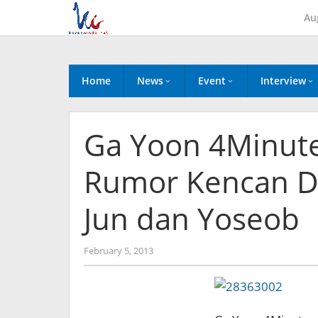
Skip
Au
to
content
Home
News
Event
Interview
Ga Yoon 4Minut
Rumor Kencan D
Jun dan Yoseob
by
February 5, 2013
Koreanindo