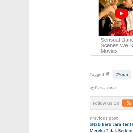
Tagged
2Yoon
by
Koreanindo
Follow Us On
Post
Previous post
SNSD Berbicara Tent
navigation
Mereka Tidak Berken