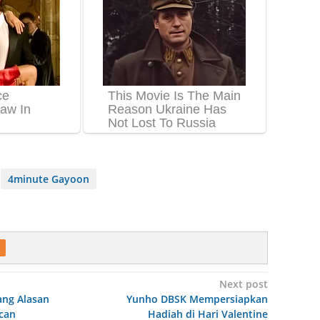
4minute Gayoon
Next post
ang Alasan
Yunho DBSK Mempersiapkan
can
Hadiah di Hari Valentine