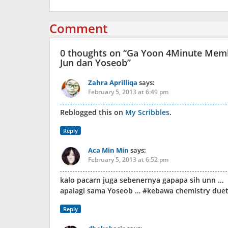
Comment
0 thoughts on “
Ga Yoon 4Minute Memb
Jun dan Yoseob
”
Zahra Aprilliqa
says:
February 5, 2013 at 6:49 pm
Reblogged this on
My Scribbles
.
Reply
Aca Min Min
says:
February 5, 2013 at 6:52 pm
kalo pacarn juga sebenernya gapapa sih unn …
apalagi sama Yoseob … #kebawa chemistry duet
Reply