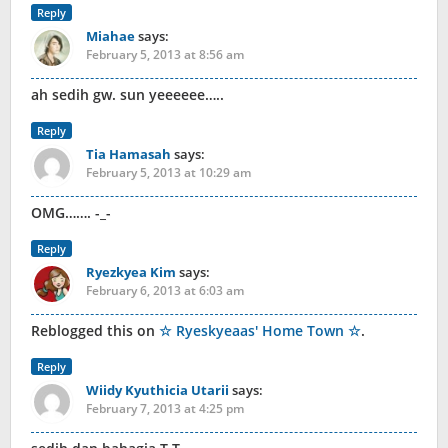
Reply
Miahae
says:
February 5, 2013 at 8:56 am
ah sedih gw. sun yeeeeee…..
Reply
Tia Hamasah
says:
February 5, 2013 at 10:29 am
OMG……. -_-
Reply
Ryezkyea Kim
says:
February 6, 2013 at 6:03 am
Reblogged this on
☆ Ryeskyeaas' Home Town ☆
.
Reply
Wiidy Kyuthicia Utarii
says:
February 7, 2013 at 4:25 pm