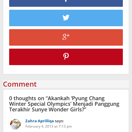
Comment
0 thoughts on “
Akankah ‘Pyung Chang
Winter Special Olympics’ Menjadi Panggung
Terakhir Sunye Wonder Girls?
”
Zahra Aprilliqa
says:
February 4, 2013 at 7:13 pm