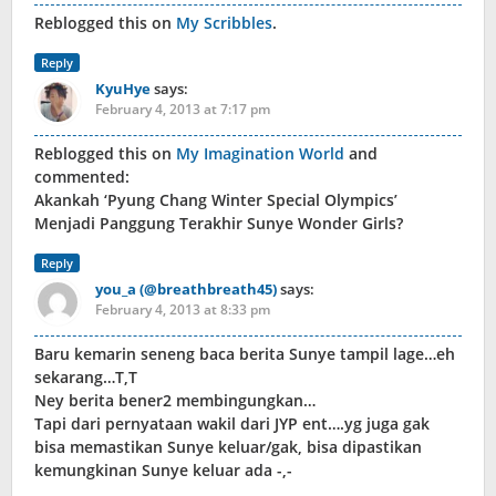
Reblogged this on
My Scribbles
.
Reply
KyuHye
says:
February 4, 2013 at 7:17 pm
Reblogged this on
My Imagination World
and
commented:
Akankah ‘Pyung Chang Winter Special Olympics’
Menjadi Panggung Terakhir Sunye Wonder Girls?
Reply
you_a (@breathbreath45)
says:
February 4, 2013 at 8:33 pm
Baru kemarin seneng baca berita Sunye tampil lage…eh
sekarang…T,T
Ney berita bener2 membingungkan…
Tapi dari pernyataan wakil dari JYP ent….yg juga gak
bisa memastikan Sunye keluar/gak, bisa dipastikan
kemungkinan Sunye keluar ada -,-