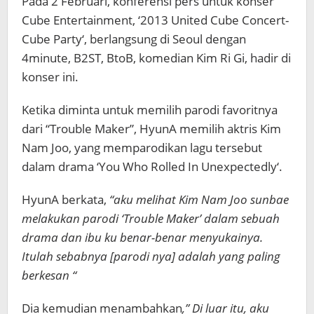
Pada 2 Februari, konferensi pers untuk konser
Cube Entertainment, ‘2013 United Cube Concert-
Cube Party‘, berlangsung di Seoul dengan
4minute, B2ST, BtoB, komedian Kim Ri Gi, hadir di
konser ini.
Ketika diminta untuk memilih parodi favoritnya
dari “Trouble Maker”, HyunA memilih aktris Kim
Nam Joo, yang memparodikan lagu tersebut
dalam drama ‘You Who Rolled In Unexpectedly‘.
HyunA berkata,
“aku melihat Kim Nam Joo sunbae
melakukan parodi ‘Trouble Maker’ dalam sebuah
drama dan ibu ku benar-benar menyukainya.
Itulah sebabnya [parodi nya] adalah yang paling
berkesan “
Dia kemudian menambahkan
,” Di luar itu, aku