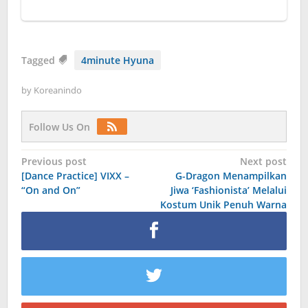
Tagged
4minute Hyuna
by
Koreanindo
Follow Us On
Post
Previous post
Next post
[Dance Practice] VIXX –
G-Dragon Menampilkan
navigation
“On and On”
Jiwa ‘Fashionista’ Melalui
Kostum Unik Penuh Warna