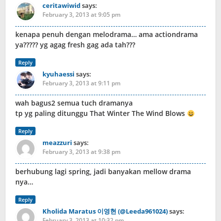
ceritawiwid
says:
February 3, 2013 at 9:05 pm
kenapa penuh dengan melodrama… ama actiondrama
ya????? yg agag fresh gag ada tah???
Reply
kyuhaessi
says:
February 3, 2013 at 9:11 pm
wah bagus2 semua tuch dramanya
tp yg paling ditunggu That Winter The Wind Blows
Reply
meazzuri
says:
February 3, 2013 at 9:38 pm
berhubung lagi spring, jadi banyakan mellow drama
nya…
Reply
Kholida Maratus 이영현 (@Leeda961024)
says:
February 3, 2013 at 10:32 pm