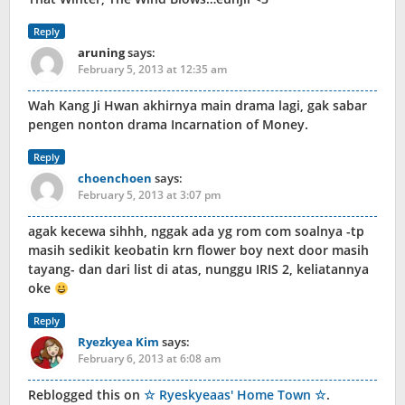
Reply
aruning
says:
February 5, 2013 at 12:35 am
Wah Kang Ji Hwan akhirnya main drama lagi, gak sabar
pengen nonton drama Incarnation of Money.
Reply
choenchoen
says:
February 5, 2013 at 3:07 pm
agak kecewa sihhh, nggak ada yg rom com soalnya -tp
masih sedikit keobatin krn flower boy next door masih
tayang- dan dari list di atas, nunggu IRIS 2, keliatannya
oke
Reply
Ryezkyea Kim
says:
February 6, 2013 at 6:08 am
Reblogged this on
☆ Ryeskyeaas' Home Town ☆
.