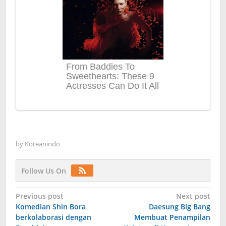
by
Koreanindo
Follow Us On
Post
Previous post
Next post
Komedian Shin Bora
Daesung Big Bang
navigation
berkolaborasi dengan
Membuat Penampilan