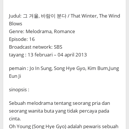
Judul: 그 겨울, 바람이 분다 / That Winter, The Wind
Blows
Genre: Melodrama, Romance
Episode: 16
Broadcast network: SBS
tayang : 13 februari – 04 april 2013
pemain : Jo In Sung, Song Hye Gyo, Kim Bum,Jung
Eun Ji
sinopsis :
Sebuah melodrama tentang seorang pria dan
seorang wanita buta yang tidak percaya pada
cinta.
Oh Young (Song Hye Gyo) adalah pewaris sebuah