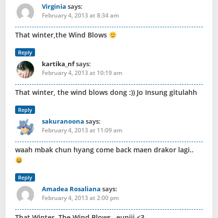
Virginia
says:
February 4, 2013 at 8:34 am
That winter,the Wind Blows
Reply
kartika_nf
says:
February 4, 2013 at 10:19 am
That winter, the wind blows dong :)) Jo Insung gitulahh
Reply
sakuranoona
says:
February 4, 2013 at 11:09 am
waah mbak chun hyang come back maen drakor lagi..
Reply
Amadea Rosaliana
says:
February 4, 2013 at 2:00 pm
That Winter, The Wind Blows…eunjii <3