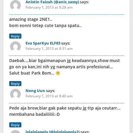
Anistin Faizah (@anis_sassy)
says:
February 1, 2013 at 8:28 am
amazing stage 2NE1..
bom eonni tetep cute tanpa spatu..
Reply
Eva SparKyu ELF83
says:
February 1, 2013 at 8:31 am
Daebak….biar bgaimanapun jg keadaannya,show must
go on ya kan,ini nih yg namanya artis prefesional…
Salut buat Park Bom…
Reply
Neng Uun
says:
February 1, 2013 at 8:40 am
Pede aja brow,biar gak pake sepatu jg ttp aja ceutarr…
membahana badaiiiiiii:-D
Reply
lolalolapola (@lolalolapola2)
says: