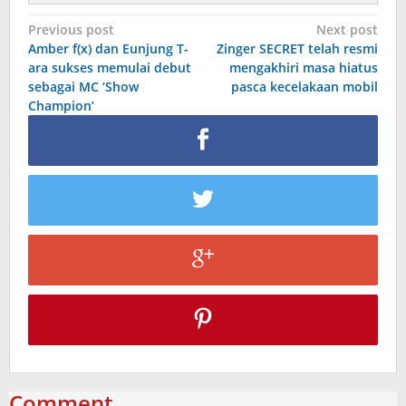
Post
Previous post
Next post
Amber f(x) dan Eunjung T-
Zinger SECRET telah resmi
navigation
ara sukses memulai debut
mengakhiri masa hiatus
sebagai MC ‘Show
pasca kecelakaan mobil
Champion’
Comment