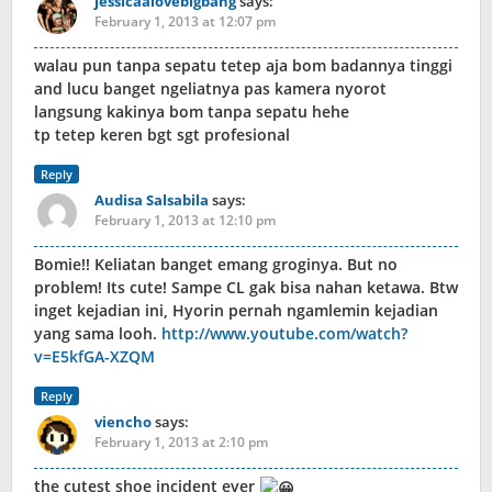
jessicaalovebigbang
says:
February 1, 2013 at 12:07 pm
walau pun tanpa sepatu tetep aja bom badannya tinggi
and lucu banget ngeliatnya pas kamera nyorot
langsung kakinya bom tanpa sepatu hehe
tp tetep keren bgt sgt profesional
Reply
Audisa Salsabila
says:
February 1, 2013 at 12:10 pm
Bomie!! Keliatan banget emang groginya. But no
problem! Its cute! Sampe CL gak bisa nahan ketawa. Btw
inget kejadian ini, Hyorin pernah ngamlemin kejadian
yang sama looh.
http://www.youtube.com/watch?
v=E5kfGA-XZQM
Reply
viencho
says:
February 1, 2013 at 2:10 pm
the cutest shoe incident ever