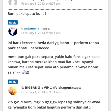
February 1, 2013 at 9:07 am
Bom pake spatu kulit !
Reply
iraajummah
says:
February 1, 2013 at 9:16 am
ini baru kereenn, beda dari yg laenn~~ perform tanpa
pake sepatu. heheheeee~
meskipun gak pake sepatu, yakin kalo fans e gak bakal
kecewa, karena mereka khan mau liat 2ne1 nyanyi
bukan mau liat sepatunya ato penampilan-nya boom
sajah~~
Reply
♔ BIGBANG is VIP ♔ (fe_dragons)
says:
February 1, 2013 at 9:31 am
klo gw jd bom, mgkin lgsg gw lepas yg sblhnya dr awal..
ga nyangka bom bakal lanjutin perform dgn satu