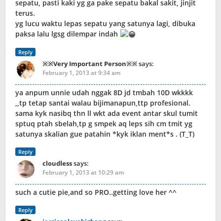
sepatu, pasti kaki yg ga pake sepatu bakal sakit, jinjit
terus.
yg lucu waktu lepas sepatu yang satunya lagi, dibuka
paksa lalu lgsg dilempar indah
Reply
※※Very Important Person※※
says:
February 1, 2013 at 9:34 am
ya anpum unnie udah nggak 8D jd tmbah 10D wkkkk
,,tp tetap santai walau bijimanapun,ttp profesional.
sama kyk nasibq thn ll wkt ada event antar skul tumit
sptuq ptah sbelah,tp g smpek aq leps sih cm tmit yg
satunya skalian gue patahin *kyk iklan ment*s . (T_T)
Reply
cloudless
says:
February 1, 2013 at 10:29 am
such a cutie pie,and so PRO..getting love her ^^
Reply