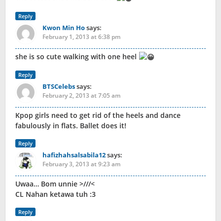
Reply
Kwon Min Ho
says:
February 1, 2013 at 6:38 pm
she is so cute walking with one heel
Reply
BTSCelebs
says:
February 2, 2013 at 7:05 am
Kpop girls need to get rid of the heels and dance
fabulously in flats. Ballet does it!
Reply
hafizhahsalsabila12
says:
February 3, 2013 at 9:23 am
Uwaa… Bom unnie >///<
CL Nahan ketawa tuh :3
Reply