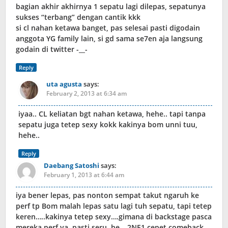
bagian akhir akhirnya 1 sepatu lagi dilepas, sepatunya
sukses “terbang” dengan cantik kkk
si cl nahan ketawa banget, pas selesai pasti digodain
anggota YG family lain, si gd sama se7en aja langsung
godain di twitter -__-
Reply
uta agusta
says:
February 2, 2013 at 6:34 am
iyaa.. CL keliatan bgt nahan ketawa, hehe.. tapi tanpa
sepatu juga tetep sexy kokk kakinya bom unni tuu,
hehe..
Reply
Daebang Satoshi
says:
February 1, 2013 at 6:44 am
iya bener lepas, pas nonton sempat takut ngaruh ke
perf tp Bom malah lepas satu lagi tuh sepatu, tapi tetep
keren…..kakinya tetep sexy….gimana di backstage pasca
mereka perf ya, pasti seru, he….2NE1 cepet comeback