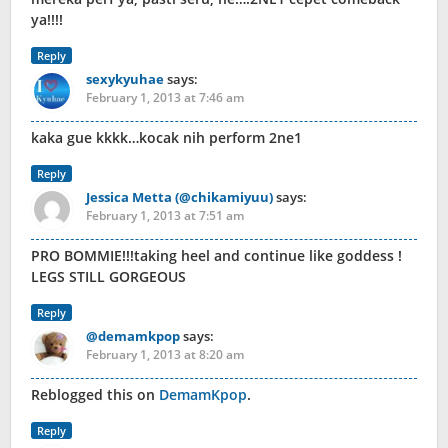
ya!!!!
Reply
sexykyuhae
says:
February 1, 2013 at 7:46 am
kaka gue kkkk…kocak nih perform 2ne1
Reply
Jessica Metta (@chikamiyuu)
says:
February 1, 2013 at 7:51 am
PRO BOMMIE!!!taking heel and continue like goddess !
LEGS STILL GORGEOUS
Reply
@demamkpop
says:
February 1, 2013 at 8:20 am
Reblogged this on
DemamKpop
.
Reply