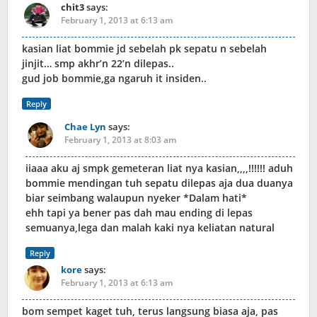
chit3
says:
February 1, 2013 at 6:13 am
kasian liat bommie jd sebelah pk sepatu n sebelah
jinjit… smp akhr’n 22’n dilepas..
gud job bommie,ga ngaruh it insiden..
Reply
Chae Lyn
says:
February 1, 2013 at 8:03 am
iiaaa aku aj smpk gemeteran liat nya kasian,,,,!!!!!! aduh
bommie mendingan tuh sepatu dilepas aja dua duanya
biar seimbang walaupun nyeker *Dalam hati*
ehh tapi ya bener pas dah mau ending di lepas
semuanya,lega dan malah kaki nya keliatan natural
Reply
kore
says:
February 1, 2013 at 6:13 am
bom sempet kaget tuh, terus langsung biasa aja, pas