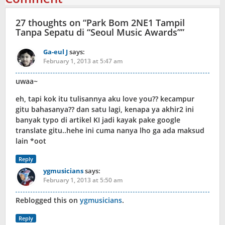
27 thoughts on “
Park Bom 2NE1 Tampil
Tanpa Sepatu di “Seoul Music Awards”
”
Ga-eul J
says:
February 1, 2013 at 5:47 am
uwaa~
eh, tapi kok itu tulisannya aku love you?? kecampur
gitu bahasanya?? dan satu lagi, kenapa ya akhir2 ini
banyak typo di artikel KI jadi kayak pake google
translate gitu..hehe ini cuma nanya lho ga ada maksud
lain *oot
Reply
ygmusicians
says:
February 1, 2013 at 5:50 am
Reblogged this on
ygmusicians
.
Reply