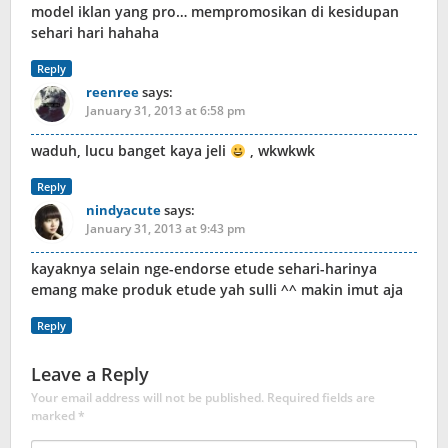
model iklan yang pro… mempromosikan di kesidupan
sehari hari hahaha
Reply
reenree
says:
January 31, 2013 at 6:58 pm
waduh, lucu banget kaya jeli
, wkwkwk
Reply
nindyacute
says:
January 31, 2013 at 9:43 pm
kayaknya selain nge-endorse etude sehari-harinya
emang make produk etude yah sulli ^^ makin imut aja
Reply
Leave a Reply
Your email address will not be published.
Required fields are
marked
*