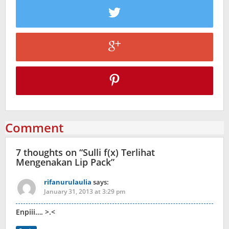
Comment
7 thoughts on “
Sulli f(x) Terlihat
Mengenakan Lip Pack
”
rifanurulaulia
says:
January 31, 2013 at 3:29 pm
Enpiii…. >.<