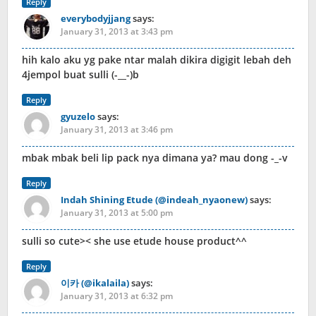
Reply
everybodyjjang
says:
January 31, 2013 at 3:43 pm
hih kalo aku yg pake ntar malah dikira digigit lebah deh
4jempol buat sulli (-__-)b
Reply
gyuzelo
says:
January 31, 2013 at 3:46 pm
mbak mbak beli lip pack nya dimana ya? mau dong -_-v
Reply
Indah Shining Etude (@indeah_nyaonew)
says:
January 31, 2013 at 5:00 pm
sulli so cute>< she use etude house product^^
Reply
이카 (@ikalaila)
says:
January 31, 2013 at 6:32 pm