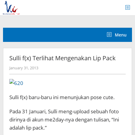
Skip
to
content
Menu
Sulli f(x) Terlihat Mengenakan Lip Pack
by
January 31, 2013
Koreanindo
Sulli f(x) baru-baru ini menunjukan pose cute.
Pada 31 Januari, Sulli meng-upload sebuah foto
dirinya di akun me2day-nya dengan tulisan, “Ini
adalah lip pack.”