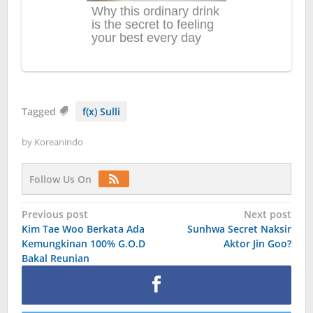
Tagged
f(x) Sulli
by
Koreanindo
Follow Us On
Post
Previous post
Next post
Kim Tae Woo Berkata Ada
Sunhwa Secret Naksir
navigation
Kemungkinan 100% G.O.D
Aktor Jin Goo?
Bakal Reunian