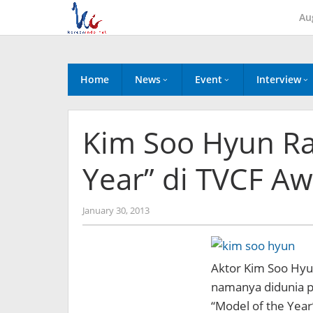
Skip
Au
to
content
Home
News
Event
Interview
Kim Soo Hyun Ra
Year” di TVCF A
by
January 30, 2013
Koreanindo
Aktor Kim Soo Hyu
namanya didunia 
“Model of the Year