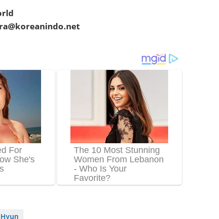
rld
era@koreanindo.net
 Hyun