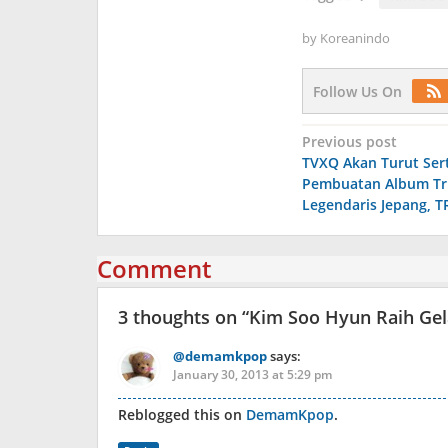
by
Koreanindo
Follow Us On
Post
Previous post
TVXQ Akan Turut Ser
navigation
Pembuatan Album Tr
Legendaris Jepang, T
Comment
3 thoughts on “
Kim Soo Hyun Raih Gel
@demamkpop
says:
January 30, 2013 at 5:29 pm
Reblogged this on
DemamKpop
.