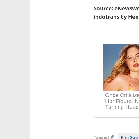
Source: eNewswo
indotrans by He
Tagged
Kim Soo