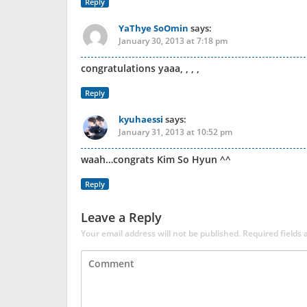
Reply
YaThye SoOmin
says:
January 30, 2013 at 7:18 pm
congratulations yaaa, , , ,
Reply
kyuhaessi
says:
January 31, 2013 at 10:52 pm
waah…congrats Kim So Hyun ^^
Reply
Leave a Reply
Your email address will not be published.
Required fields