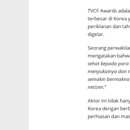
TVCF Awards adal
terbesar di Korea
periklanan dan tah
digelar.
Seorang perwakila
mengatakan bahwa
sehat kepada para
menyukainya dan m
semakin bermakna k
netizen.
”
Aktor ini tidak han
Korea dengan berb
perhiasan dan mas