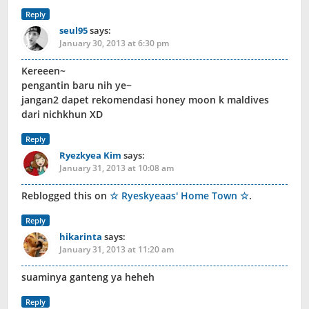
Reply
seul95
says:
January 30, 2013 at 6:30 pm
Kereeen~
pengantin baru nih ye~
jangan2 dapet rekomendasi honey moon k maldives
dari nichkhun XD
Reply
Ryezkyea Kim
says:
January 31, 2013 at 10:08 am
Reblogged this on
☆ Ryeskyeaas' Home Town ☆
.
Reply
hikarinta
says:
January 31, 2013 at 11:20 am
suaminya ganteng ya heheh
Reply