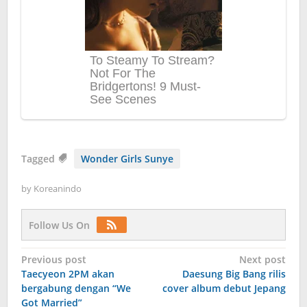
Tagged
Wonder Girls Sunye
by
Koreanindo
Follow Us On
Post
Previous post
Next post
Taecyeon 2PM akan
Daesung Big Bang rilis
navigation
bergabung dengan “We
cover album debut Jepang
Got Married”