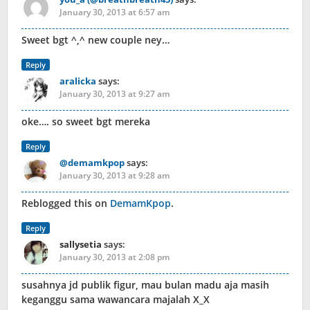
January 30, 2013 at 6:57 am
Sweet bgt ^,^ new couple ney…
Reply
aralicka
says:
January 30, 2013 at 9:27 am
oke…. so sweet bgt mereka
Reply
@demamkpop
says:
January 30, 2013 at 9:28 am
Reblogged this on
DemamKpop
.
Reply
sallysetia
says:
January 30, 2013 at 2:08 pm
susahnya jd publik figur, mau bulan madu aja masih
keganggu sama wawancara majalah X_X