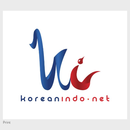
Print