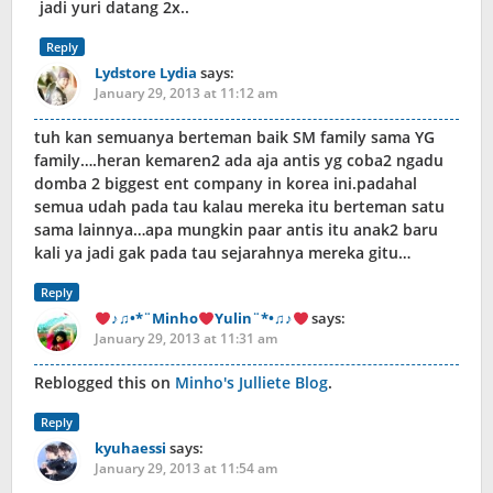
jadi yuri datang 2x..
Reply
Lydstore Lydia
says:
January 29, 2013 at 11:12 am
tuh kan semuanya berteman baik SM family sama YG
family….heran kemaren2 ada aja antis yg coba2 ngadu
domba 2 biggest ent company in korea ini.padahal
semua udah pada tau kalau mereka itu berteman satu
sama lainnya…apa mungkin paar antis itu anak2 baru
kali ya jadi gak pada tau sejarahnya mereka gitu…
Reply
♪♫•*¨Minho
Yulin¨*•♫♪
says:
January 29, 2013 at 11:31 am
Reblogged this on
Minho's Julliete Blog
.
Reply
kyuhaessi
says:
January 29, 2013 at 11:54 am