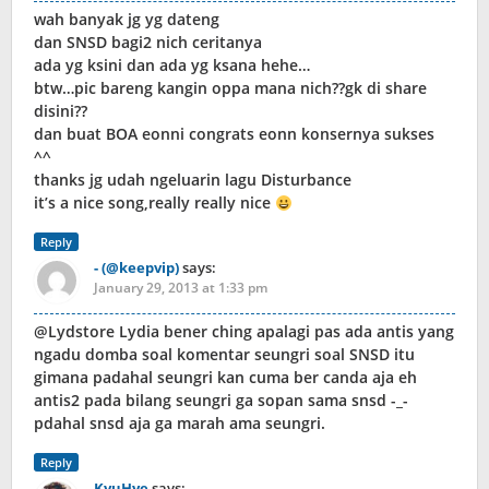
wah banyak jg yg dateng
dan SNSD bagi2 nich ceritanya
ada yg ksini dan ada yg ksana hehe…
btw…pic bareng kangin oppa mana nich??gk di share
disini??
dan buat BOA eonni congrats eonn konsernya sukses
^^
thanks jg udah ngeluarin lagu Disturbance
it’s a nice song,really really nice
Reply
- (@keepvip)
says:
January 29, 2013 at 1:33 pm
@Lydstore Lydia bener ching apalagi pas ada antis yang
ngadu domba soal komentar seungri soal SNSD itu
gimana padahal seungri kan cuma ber canda aja eh
antis2 pada bilang seungri ga sopan sama snsd -_-
pdahal snsd aja ga marah ama seungri.
Reply
KyuHye
says: