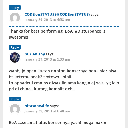
Reply
CODE onSTATUS (@CODEonSTATUS)
says:
January 29, 2013 at 4:58 am
Thanks for best performing, BoA! #Disturbance is
awesome!
Reply
nurielfishy
says:
January 29, 2013 at 5:33 am
wahh, jd pgen ikutan nonton konsernya boa.. biar bisa
bs ketemu anak2 smtown.. hihii..
tp oppadeul cmn bs diwakilin ama kangin aj yak.. yg lain
pd di china.. kurang komplit deh..
Reply
nitasone4life
says:
January 29, 2013 at 6:48 am
BoA…..selamat atas konser nya yach! moga makin