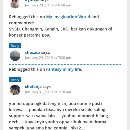
January 29, 2013 at 6:50 pm
Reblogged this on
My Imagination World
and
commented:
SNSD, Changmin, Kangin, EXO, berikan dukungan di
konser pertama BoA
Reply
chazaca
says:
January 29, 2013 at 7:28 pm
Reblogged this on
Fantasy in my life
.
Reply
chefanja
says:
January 31, 2013 at 1:16 am
yunho oppa ngk dateng nich, boa eonnie pasti
kecewa…. padalah biasanya mereka selalu saling
support satu sama lain….. yunboa moment hilang
dech….. kayaknya yunho oppa sibuk main drama
sampek lupa ama boa eonnie…hiks2….