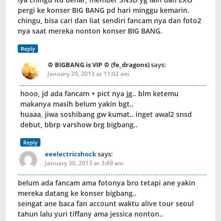
pergi ke konser BIG BANG pd hari minggu kemarin.
chingu, bisa cari dan liat sendiri fancam nya dan foto2
nya saat mereka nonton konser BIG BANG.
Reply
♔ BIGBANG is VIP ♔ (fe_dragons)
says:
January 29, 2013 at 11:02 am
hooo, jd ada fancam + pict nya jg.. blm ketemu
makanya masih belum yakin bgt..
huaaa, jiwa soshibang gw kumat.. inget awal2 snsd
debut, bbrp varshow brg bigbang..
Reply
eeelectricshock
says:
January 30, 2013 at 3:49 am
belum ada fancam ama fotonya bro tetapi ane yakin
mereka datang ke konser bigbang..
seingat ane baca fan account waktu alive tour seoul
tahun lalu yuri tiffany ama jessica nonton..