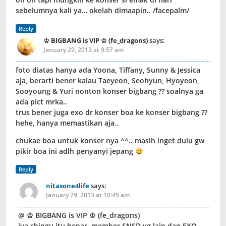
sebelumnya kali ya… okelah dimaapin.. /facepalm/
Reply
♔ BIGBANG is VIP ♔ (fe_dragons)
says:
January 29, 2013 at 9:57 am
foto diatas hanya ada Yoona, Tiffany, Sunny & Jessica
aja, berarti bener kalau Taeyeon, Seohyun, Hyoyeon,
Sooyoung & Yuri nonton konser bigbang ?? soalnya ga
ada pict mrka..
trus bener juga exo dr konser boa ke konser bigbang ??
hehe, hanya memastikan aja..
chukae boa untuk konser nya ^^.. masih inget dulu gw
pikir boa ini adlh penyanyi jepang
Reply
nitasone4life
says:
January 29, 2013 at 10:45 am
@ ♔ BIGBANG is VIP ♔ (fe_dragons)
iya chingu itu benar, member SNSD yg lain dan EXO