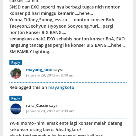
sukses….amin…
SNSD dan EXO seperti nya berbagi tugas nich nonton
konser pd hari minggu kemarin….hehe…
Yoona,Tiffany,Sunny,Jessica……nonton konser BoA….
Taeyeon,Seohyun,Hyoyeon,Sooyoung,Yuri….pergi
nonton konser BIG BANG….
sedangkan anak2 EXO sehabis nonton konser BoA, EXO
langsung tancap gas pergi ke konser BIG BANG….hehe…
SM FAMILY fighting….
Reply
mayang_koto
says:
January 29, 2013 at 8:40 am
Reblogged this on
mayangkoto
.
Reply
rara_Cassie
says:
January 29, 2013 at 9:09 am
YA~!! momo~nim! emak ente lagi konser malah dateng
kekonser orang laen.. /deathglare/
oh oh tapi mungkin ke konser si emak di hari