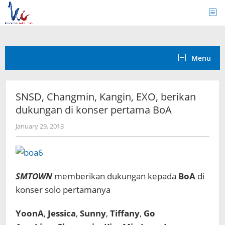
Skip
to
content
Menu
SNSD, Changmin, Kangin, EXO, berikan
dukungan di konser pertama BoA
by
January 29, 2013
Koreanindo
SMTOWN
memberikan dukungan kepada
BoA
di
konser solo pertamanya
YoonA
,
Jessica
,
Sunny
,
Tiffany
,
Go