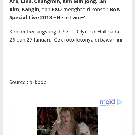
Ara
,
Lina
,
Changmin
,
Kim Min Jong
,
Ian
Kim
,
Kangin
, dan
EXO
menghadiri konser ‘
BoA
Special Live 2013 ~Here I am~
‘.
Konser berlangsung di Seoul Olympic Hall pada
26 dan 27 Januari. Cek foto-fotonya di bawah ini
Source : allkpop