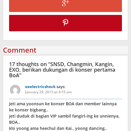
Comment
17 thoughts on “
SNSD, Changmin, Kangin,
EXO, berikan dukungan di konser pertama
BoA
”
eeelectricshock
says:
January 29, 2013 at 4:15 am
jeti ama yoonsun ke konser BOA dan member lainnya
ke konser bigbang..
jeti duduk di bagian VIP sambil fangirl-ing ke unnienya,
BOA..
klo yoong ama heechul dan Kai.. yoong dancing..