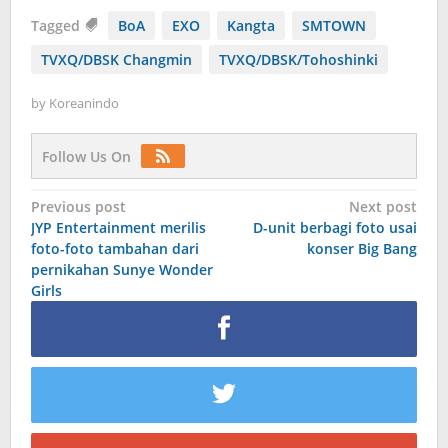
Tagged
BoA
EXO
Kangta
SMTOWN
TVXQ/DBSK Changmin
TVXQ/DBSK/Tohoshinki
by
Koreanindo
Follow Us On
Post
Previous post
Next post
JYP Entertainment merilis
D-unit berbagi foto usai
navigation
foto-foto tambahan dari
konser Big Bang
pernikahan Sunye Wonder
Girls